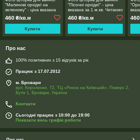
"Малинові орхідеї на
"Пісочні орхідеї" - ціна
"Орх
зеленому" - ціна вказана
вказана за 1 м.кв. Читаємо
вказ
за 1 м.кв. Читаємо опис!
опис!
опис
460
460
460
₴/кв.м
₴/кв.м
Купити
Купити
Про нас
100% позитивних з 15 відгуків за рік
Працює з 17.07.2012
м. Бровари
вул. Короленко, 72, ТЦ «Ринок на Київській», Поверх 2,
Бутік 1, Бровари, Україна
Контакти
Сьогодні працює з 10:00 до 19:00
Показати весь графік роботи
Про нас