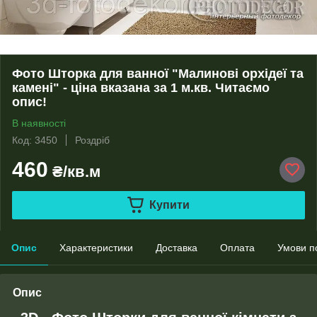
Фото Шторка для ванної "Малинові орхідеї та
камені" - ціна вказана за 1 м.кв. Читаємо
опис!
В наявності
Код: 3450
Роздріб
460
₴/кв.м
Купити
Опис
Характеристики
Доставка
Оплата
Умови п
Опис