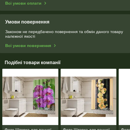
Всі умови оплати
Умови повернення
Законом не передбачено повернення та обмін даного товару
належної якості
Всі умови повернення
Подібні товари компанії
Фото Шторка для ванної
Фото Шторка для ванної
Фото