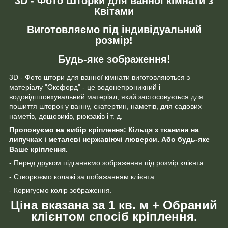
3D - Фото Шторки для ванної кімнати з
Квітами
Виготовляємо під індивідуальний
розмір!
Будь-яке зображення!
3D - Фото штори для ванної кімнати виготовляються з
матеріалу "Оксфорд" - це водонепроникний і
водовідштовхувальний матеріал, який застосовується для
пошиття шторок у ванну, скатертин, наметів, для садових
наметів, дощовиків, рюкзаків і т. д.
Пропонуємо на вибір кріплення: Кільця з тканини на
липучках і металеві нержавіючі люверси. Або будь-яке
Ваше кріплення.
- Перед друком підганяємо зображення під розмір клієнта.
- Створюємо колажі за побажанням клієнта.
- Коригуємо колір зображення.
Ціна вказана за 1 кв. м + Обраний
клієнтом спосіб кріплення.