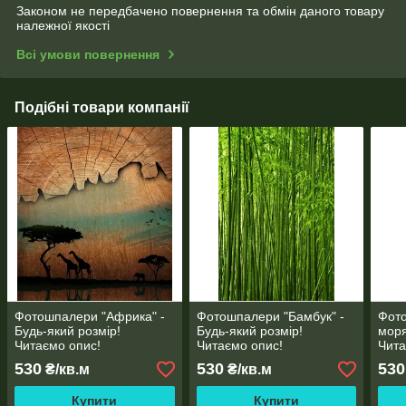
Законом не передбачено повернення та обмін даного товару
належної якості
Всі умови повернення
Подібні товари компанії
Фотошпалери "Африка" -
Фотошпалери "Бамбук" -
Фот
Будь-який розмір!
Будь-який розмір!
моря
Читаємо опис!
Читаємо опис!
Чита
530
530
530
₴/кв.м
₴/кв.м
Купити
Купити