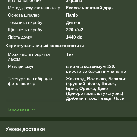
Країна виробник
Україна
Метод друку фотошпалер
Екосольвентний друк
Основа шпалер
Папір
Тематика виробу
Дитячі
Щільність виробу
220 г/м2
Якість друку
1440 dpi
Користувальницькі характеристики
Можливість покриття
Так
лаком
Розміри смуг:
ширина максимум 120,
висота за бажанням клієнта
Текстури на вибір для
Жаккард, Волокно, Базальт
фото шпалер:
(крупний пісок), Блиск,
Бриз, Фреска, Деко
(Декоративна штукатурка),
Дрібний пісок, Гладь, Лоск
Приховати
Умови доставки