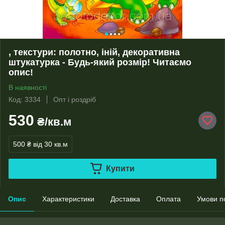
, текстури: полотно, іній, декоративна
штукатурка - Будь-який розмір! Читаємо
опис!
В наявності
Код: 3334
Опт і роздріб
530
₴/кв.м
500 ₴
від 30 кв.м
Купити
Опис
Характеристики
Доставка
Оплата
Умови п