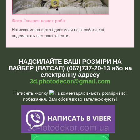
Фото Галерея наших робіт
Натискаємо на фото і дивимося наші роботи, які
надсилають нам наші клієнти.
НАДСИЛАЙТЕ ВАШІ РОЗМІРИ НА
ВАЙБЕР (ВАТСАП) (067)737-20-13 або на
електронну адресу
3d.photodecor@gmail.com
Натисніть кнопку
і в коментарях вкажіть розміри і всі
побажання. Вам обов'язково зателефонують!