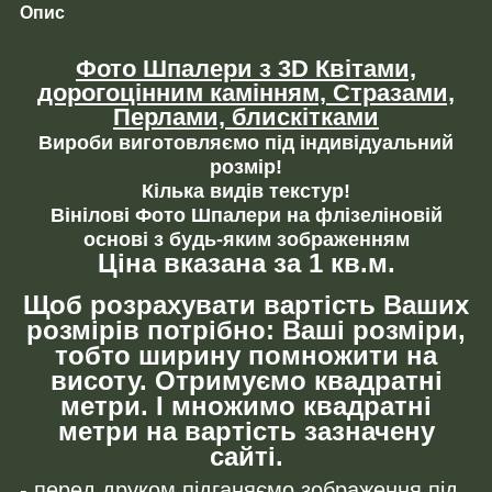
Опис
Фото Шпалери з 3D Квітами,
дорогоцінним камінням,
Стразами,
Перлами, блискітками
Вироби виготовляємо під індивідуальний
розмір!
Кілька видів текстур!
Вінілові Фото Шпалери на флізеліновій
основі з будь-яким зображенням
Ціна вказана за 1 кв.м.
Щоб розрахувати вартість Ваших
розмірів потрібно: Ваші розміри,
тобто ширину помножити на
висоту. Отримуємо квадратні
метри. І множимо квадратні
метри на вартість зазначену
сайті.
- перед друком підганяємо зображення під