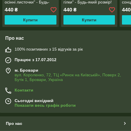
осінні листочки" - Будь-
гілки" - Будь-який розмір!
сонц
який розмір! Читаємо
Читаємо опис!
пшен
440
440
440
₴
₴
опис!
розм
Купити
Купити
Про нас
100% позитивних з 15 відгуків за рік
Працює з 17.07.2012
м. Бровари
вул. Короленко, 72, ТЦ «Ринок на Київській», Поверх 2,
Бутік 1, Бровари, Україна
Контакти
Сьогодні вихідний
Показати весь графік роботи
Про нас