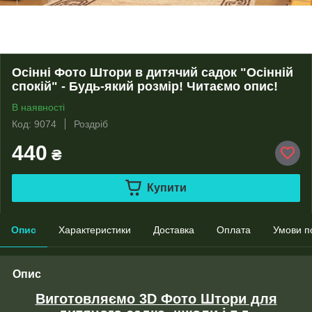
Осінні Фото Штори в дитячий садок "Осінній
спокій" - Будь-який розмір! Читаємо опис!
В наявності
Код: 9074
Роздріб
440
₴
Купити
Опис
Характеристики
Доставка
Оплата
Умови п
Опис
Виготовляємо 3D Фото Штори для