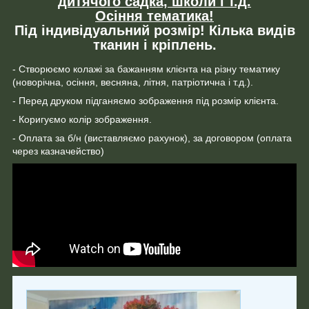
дитячого садка, школи і т.д.
Осіння тематика!
Під індивідуальний розмір! Кілька видів
тканин і кріплень.
- Створюємо колажі за бажанням клієнта на різну тематику
(новорічна, осіння, весняна, літня, патріотична і т.д.).
- Перед друком підганяємо зображення під розмір клієнта.
- Коригуємо колір зображення.
- Оплата за б/н (виставляємо рахунок), за договором (оплата
через казначейство)