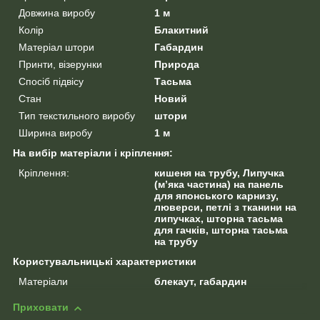
Довжина виробу
1 м
Колір
Блакитний
Матеріал штори
Габардин
Принти, візерунки
Природа
Спосіб підвісу
Тасьма
Стан
Новий
Тип текстильного виробу
штори
Ширина виробу
1 м
На вибір матеріали і кріплення:
Кріплення:
кишеня на трубу, Липучка
(м’яка частина) на панель
для японського карнизу,
люверси, петлі з тканини на
липучках, шторна тасьма
для гачків, шторна тасьма
на трубу
Користувальницькі характеристики
Матеріали
блекаут, габардин
Приховати