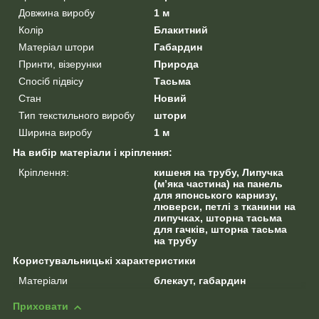
Довжина виробу
1 м
Колір
Блакитний
Матеріал штори
Габардин
Принти, візерунки
Природа
Спосіб підвісу
Тасьма
Стан
Новий
Тип текстильного виробу
штори
Ширина виробу
1 м
На вибір матеріали і кріплення:
Кріплення:
кишеня на трубу, Липучка
(м’яка частина) на панель
для японського карнизу,
люверси, петлі з тканини на
липучках, шторна тасьма
для гачків, шторна тасьма
на трубу
Користувальницькі характеристики
Матеріали
блекаут, габардин
Приховати