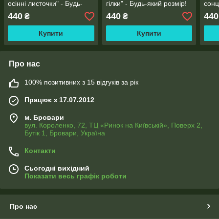
осінні листочки" - Будь-
гілки" - Будь-який розмір!
сонц
який розмір! Читаємо
Читаємо опис!
пшен
440
440
440
₴
₴
опис!
розм
Купити
Купити
Про нас
100% позитивних з 15 відгуків за рік
Працює з 17.07.2012
м. Бровари
вул. Короленко, 72, ТЦ «Ринок на Київській», Поверх 2,
Бутік 1, Бровари, Україна
Контакти
Сьогодні вихідний
Показати весь графік роботи
Про нас