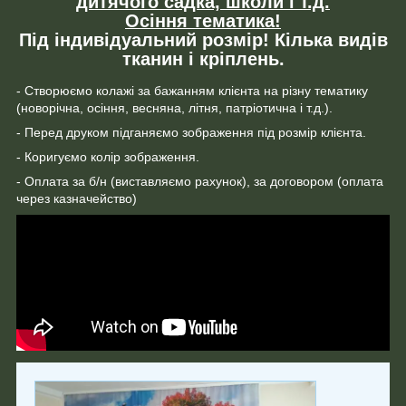
дитячого садка, школи і т.д.
Осіння тематика!
Під індивідуальний розмір! Кілька видів
тканин і кріплень.
- Створюємо колажі за бажанням клієнта на різну тематику
(новорічна, осіння, весняна, літня, патріотична і т.д.).
- Перед друком підганяємо зображення під розмір клієнта.
- Коригуємо колір зображення.
- Оплата за б/н (виставляємо рахунок), за договором (оплата
через казначейство)