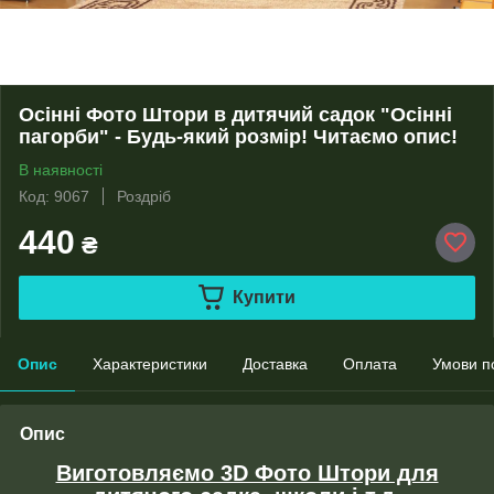
Осінні Фото Штори в дитячий садок "Осінні
пагорби" - Будь-який розмір! Читаємо опис!
В наявності
Код: 9067
Роздріб
440
₴
Купити
Опис
Характеристики
Доставка
Оплата
Умови п
Опис
Виготовляємо 3D Фото Штори для