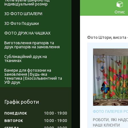
Тюль вуаль (шифон) під
індивідуальний розмір
Опис
3D ФОТО ШПАЛЕРИ
3D Фото Подушки
ФОТО ДРУК НА ЧАШКАХ
Фото Штори, висота - 
Виготовлення прапорів та
друк прапорів на замовлення
Сублімаційний друк на
тканинах
Банери для фотозони на
замовлення | Будь-яка
тематика | Екосольвентний та
УФ друк
Графік роботи
ФОТО ГАЛЕРЕЯ РО
10:00
19:00
ПОНЕДІЛОК
РОБОТИ, ЯКІ НАД
10:00
19:00
ВІВТОРОК
НАШІ КЛІЄНТИ
10:00
19:00