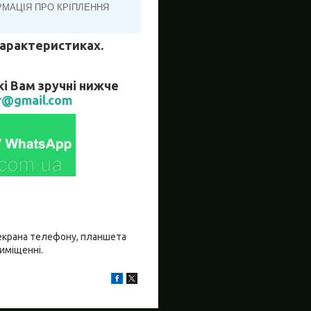
РМАЦІЯ ПРО КРІПЛЕННЯ
 характеристиках.
кі Вам зручні нижче
r@gmail.com
о екрана телефону, планшета
риміщенні.