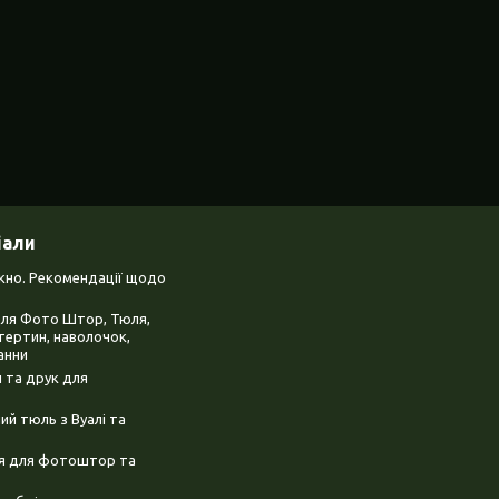
іали
ікно. Рекомендації щодо
для Фото Штор, Тюля,
тертин, наволочок,
анни
 та друк для
й тюль з Вуалі та
ня для фотоштор та