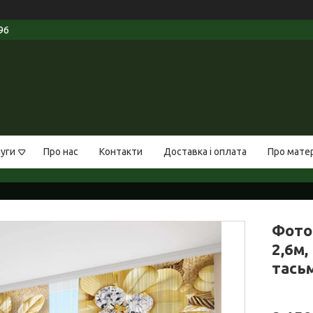
96
луги
Про нас
Контакти
Доставка і оплата
Про мате
Фото 
2,6м,
тась