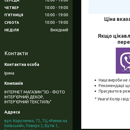
СЕРЕДА
10:00
19:00
ЧЕТВЕР
10:00
19:00
ПʼЯТНИЦЯ
Ціна вказ
10:00
19:00
СУБОТА
Вихідний
НЕДІЛЯ
Якщо цікавл
пере
Контакти
Ірина
Наші вироби не 
Рекомендації що
Прасувати в реж
ІНТЕРНЕТ МАГАЗИН "3D - ФОТО
ІНТЕР’ЄРНИЙ ДЕКОР,
* Увага! Колір і 
ІНТЕР’ЄРНИЙ ТЕКСТИЛЬ"
вул. Короленко, 72, ТЦ «Ринок на
Київській», Поверх 2, Бутік 1,