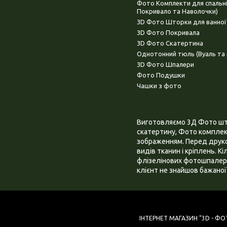
Фото Комплекти для спальн
Покривало та Наволочки)
3D Фото Шторки для ванної
3D Фото Покривала
3D Фото Скатертина
Однотонний тюль (Вуаль та 
3D Фото Шпалери
Фото Подушки
Чашки з фото
Виготовляємо 3Д Фото штор
скатертину, Фото комплект
зображенням. Перед друком
видів тканин і кріплень. К
флізелінових фотошпалера
клієнт не знайшов бажаної 