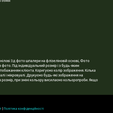
 обмін
нілові 3д фото шпалери на флізеліновій основі, Фото
 фото. Під індивідуальний розмір і з будь-яким
побажанням клієнта. Коригуємо колір зображення. Кілька
алі і мікровуалі. Друкуємо будь-які зображення на
 розмір, при зміні кольору висилаємо кольоропроби. Якщо
т
|
Політика конфіденційності