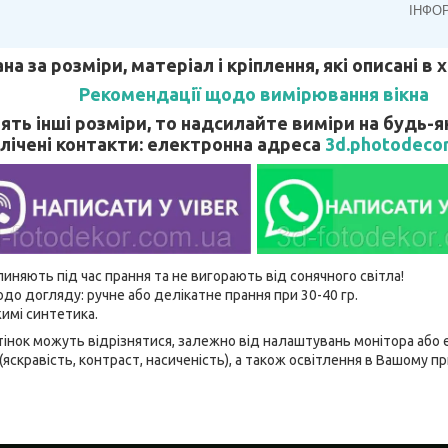
ІНФО
ана за розміри, матеріал і кріплення, які описані в
Рекомендації щодо вимірювання вікна
ять інші розміри, то надсилайте виміри на будь-я
лічені контакти: електронна адреса
3d.photodeco
линяють під час прання та не вигорають від сонячного світла!
до догляду: ручне або делікатне прання при 30-40 гр.
имі синтетика.
відтінок можуть відрізнятися, залежно від налаштувань монітора аб
(яскравість, контраст, насиченість), а також освітлення в Вашому п