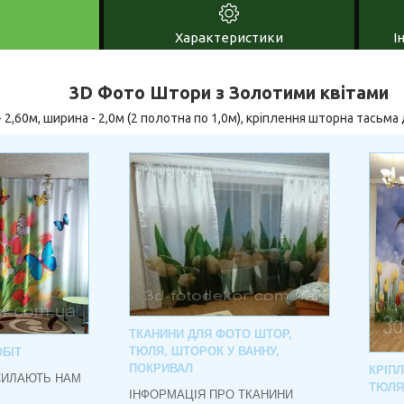
Характеристики
І
3D Фото Штори з Золотими квітами
2,60м, ширина - 2,0м (2 полотна по 1,0м), кріплення шторна тасьма 
ТКАНИНИ ДЛЯ ФОТО ШТОР,
ТЮЛЯ, ШТОРОК У ВАННУ,
БІТ
ПОКРИВАЛ
КРІП
СИЛАЮТЬ НАМ
ТЮЛЯ
ІНФОРМАЦІЯ ПРО ТКАНИНИ