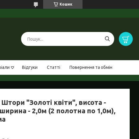
Кошик
ріали
Відгуки
Статті
Повернення та обмін
Штори "Золоті квіти", висота -
 ширина - 2,0м (2 полотна по 1,0м),
ма