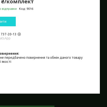
0 ₴/комплект
о відправки
Код:
9016
пити
) 737-20-13
hatsApp
не передбачено повернення та обмін даного товару
 якості