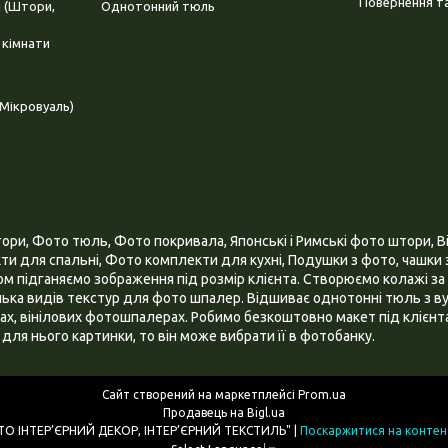
Повернення та
і (Штори,
Однотонний тюль
 кімнати
Мікровуаль)
и, Фото тюль, Фото покривала, Японські і Римські фото штори, Ві
и для спальні, Фото комплекти для кухні, Подушки з фото, чашки з
 підганяємо зображення під розмір клієнта. Створюємо колажі за 
ілька видів текстур для фото шпалер. Відшиває однотонні тюль з ву
х, вінілових фотошпалерах. Робимо безкоштовно макет під клієнта
для нього картинки, то він може вибрати її в фотобанку.
Сайт створений на маркетплейсі
Prom.ua
Продавець на Bigl.ua
ІНТЕРНЕТ МАГАЗИН "3D - ФОТО ІНТЕР’ЄРНИЙ ДЕКОР, ІНТЕР’ЄРНИЙ ТЕКСТИЛЬ" |
Поскаржитися на контен