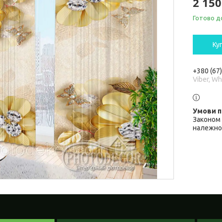
2 15
Готово д
Ку
+380 (67
Viber, W
Законом 
належної