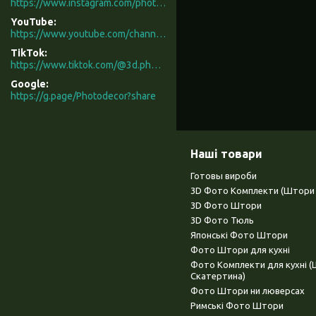
https://www.instagram.com/photodecor.com.ua/
YouTube
https://www.youtube.com/channel/UCXCUerfqRY1Pw7-IptdbqyA/videos
TikTok
https://www.tiktok.com/@3d.photodecor?is_from_webapp=1&sender_device=pc
Google
https://g.page/Photodecor?share
Наші товари
Готовы вироби
3D Фото Комплекти (Штори 
3D Фото Штори
3D Фото Тюль
Японські Фото Штори
Фото Штори для кухні
Фото Комплекти для кухні 
Скатертина)
Фото Штори ни люверсах
Римські Фото Штори