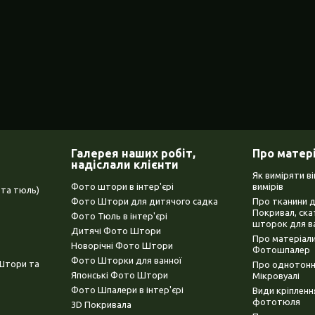
Галерея наших робіт,
Про матер
надіслали клієнти
Як виміряти в
Фото штори в інтер'єрі
вимірів
та тюль)
Фото Штори для дитячого садка
Про тканини 
Покривал, ска
Фото Тюль в інтер'єрі
шторок для в
Дитячі Фото Штори
Про матеріали
Новорічні Фото Штори
Фотошпалер
Фото Шторки для ванної
(Штори та
Про однотонни
Японські Фото Штори
Мікровуалі
Фото Шпалери в інтер'єрі
Види кріплен
фототюля
3D Покривала