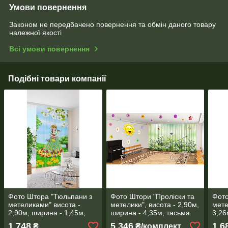
Умови повернення
Законом не передбачено повернення та обмін даного товару
належної якості
Всі умови повернення
Подібні товари компанії
Фото Штора "Тюльпани з
Фото Штори "Проліски та
Фото
метеликами" висота -
метелики", висота - 2,90м,
мете
2,90м, ширина - 1,45м,
ширина - 4,35м, тасьма
3,26
тасьма
тась
1 748
5 346
1 6
₴
₴/комплект