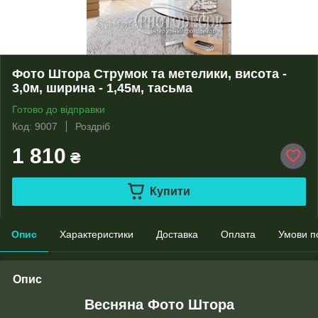
Фото Штора Струмок та метелики, висота -
3,0м, ширина - 1,45м, тасьма
Готово до відправки
Код: 9007
Роздріб
1 810
₴
Купити
Опис
Характеристики
Доставка
Оплата
Умови п
Опис
Весняна Фото Штора