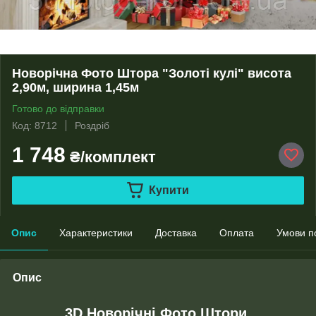
Новорічна Фото Штора "Золоті кулі" висота
2,90м, ширина 1,45м
Готово до відправки
Код: 8712
Роздріб
1 748
₴/комплект
Купити
Опис
Характеристики
Доставка
Оплата
Умови п
Опис
3D Новорічні Фото Штори