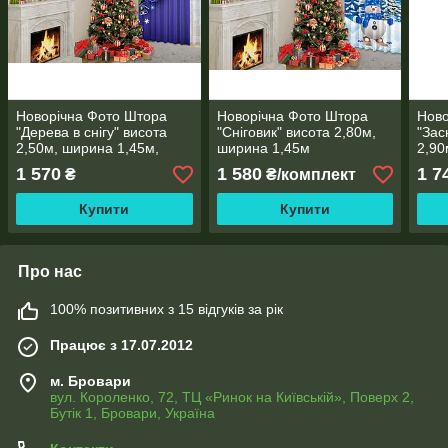
Новорічна Фото Штора
Новорічна Фото Штора
Ново
"Дерева в снігу" висота
"Сніговик" висота 2,80м,
"Зас
2,50м, ширина 1,45м,
ширина 1,45м
2,90
габардин, тасьма.
1 570
1 580
1 7
₴
₴/комплект
Купити
Купити
Про нас
100% позитивних з 15 відгуків за рік
Працює з 17.07.2012
м. Бровари
вул. Короленко, 72, ТЦ «Ринок на Київській», Поверх 2,
Бутік 1, Бровари, Україна