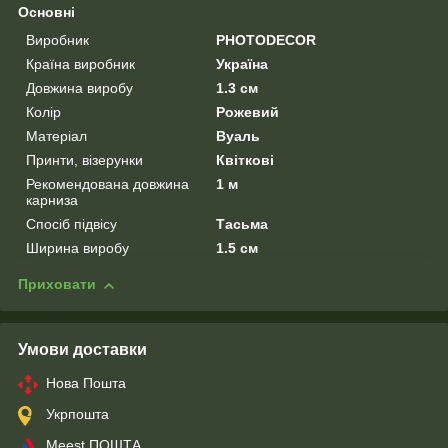
Основні
Виробник
PHOTODECOR
Країна виробник
Україна
Довжина виробу
1.3 см
Колір
Рожевий
Матеріал
Вуаль
Принти, візерунки
Квіткові
Рекомендована довжина
1 м
карниза
Спосіб підвісу
Тасьма
Ширина виробу
1.5 см
Приховати
Умови доставки
Нова Пошта
Укрпошта
Meest ПОШТА