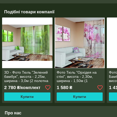
Подібні товари компанії
3D - Фото Тюль "Зелений
Фото Тюль "Орхідея на
Фото
бамбук", висота - 2,25м,
стіні", висота - 2,30м,
Бамб
ширина - 3,0м (2 полотна
ширина - 1,50м (1
висо
по 1,50), тасьма
полотно), тасьма
2,82
2 780
1 580
1 4
₴/комплект
₴
Купити
Купити
Про нас