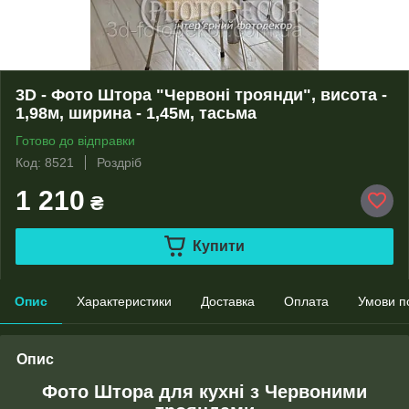
3D - Фото Штора "Червоні троянди", висота -
1,98м, ширина - 1,45м, тасьма
Готово до відправки
Код: 8521
Роздріб
1 210
₴
Купити
Опис
Характеристики
Доставка
Оплата
Умови п
Опис
Фото Штора для кухні з Червоними