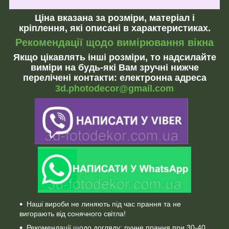
Ціна вказана за розміри, матеріал і
кріплення, які описані в характеристиках.
Рекомендації щодо вимірювання вікна
Якщо цікавлять інші розміри, то надсилайте
виміри на будь-які Вам зручні нижче
перелічені контакти: електронна адреса
3d.photodecor@gmail.com
Наші вироби не линяють під час прання та не
вигорають від сонячного світла!
Рекомендації щодо догляду: ручне прання при 30-40