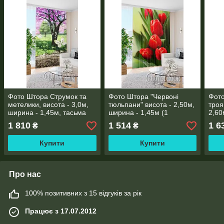
Фото Штора Струмок та
Фото Штора "Червоні
Фото
метелики, висота - 3,0м,
тюльпани" висота - 2,50м,
троя
ширина - 1,45м, тасьма
ширина - 1,45м (1
2,60
полотно), тасьма
тась
1 810
1 514
1 6
₴
₴
Купити
Купити
Про нас
100% позитивних з 15 відгуків за рік
Працює з 17.07.2012