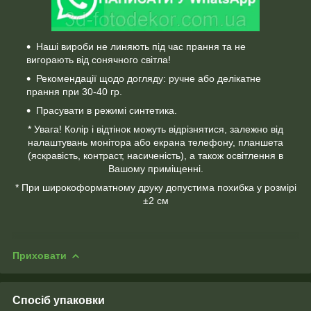
Наші вироби не линяють під час прання та не
вигорають від сонячного світла!
Рекомендації щодо догляду: ручне або делікатне
прання при 30-40 гр.
Прасувати в режимі синтетика.
* Увага! Колір і відтінок можуть відрізнятися, залежно від
налаштувань монітора або екрана телефону, планшета
(яскравість, контраст, насиченість), а також освітлення в
Вашому приміщенні.
* При широкоформатному друку допустима похибка у розмірі
±2 см
Приховати
Спосіб упаковки