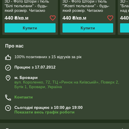
3D - Фото Штори і тюль
3D - Фото Штори і тюль
3D -
"Білі тюльпани" - будь-
"Жовті тюльпани" - будь-
"Бла
який розмір. Читаємо
який розмір. Читаємо
над 
опис!
опис!
розм
440
440
440
₴/кв.м
₴/кв.м
Купити
Купити
Про нас
100% позитивних з 15 відгуків за рік
Працює з 17.07.2012
м. Бровари
вул. Короленко, 72, ТЦ «Ринок на Київській», Поверх 2,
Бутік 1, Бровари, Україна
Контакти
Сьогодні працює з 10:00 до 19:00
Показати весь графік роботи