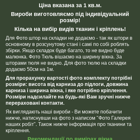
Ціна вказана за 1 кв.м.
Вироби виготовляємо під індивідуальний
розмір!
Кілька на вибір видів тканин і кріплень!
Для Фото штор на складки не додаємо - так як штори в
основному в розсунутому стані і самі по собі роблять
збірки. Якщо складок буде багато, то не видно буде
малюнка. Фото Тюль вішаємо на ширину вікна. За
шторами тюля не видно. Для фото тюлю на складки
додаємо 50см на 1м.
Для прорахунку вартості фото комплекту потрібні
розміри: висота від карниза до підлоги, довжина
карниза і ширина вікна, і яке потрібно кріплення.
Розміри надсилайте на будь-які Вам зручні нижче
перераховані контакти.
Як виглядають наші вироби - Ви можете побачити
нижче, натиснувши на фото з написом "Фото Галерея
наших робіт". Також нижче інформація про тканини та
кріплення.
Рекомендації по вимірах вікна