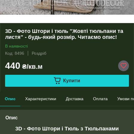
3D - Фото Штори і тюль "Жовті тюльпани та
листя" - будь-який розмір. Читаємо опис!
В наявності
Код: 8496
Роздріб
440
₴/кв.м
Купити
Опис
Характеристики
Доставка
Оплата
Умови п
Опис
3D - Фото Штори і Тюль з Тюльпанами