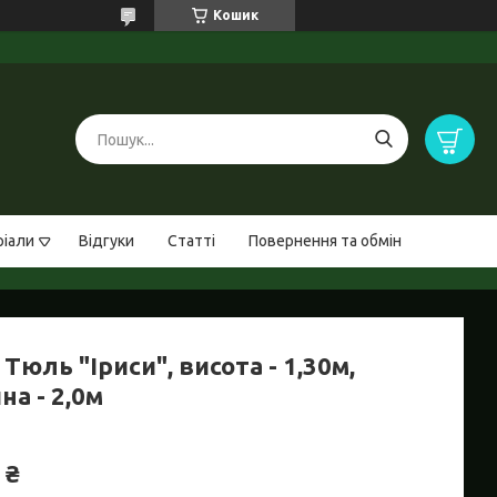
Кошик
ріали
Відгуки
Статті
Повернення та обмін
Тюль "Іриси", висота - 1,30м,
а - 2,0м
 ₴