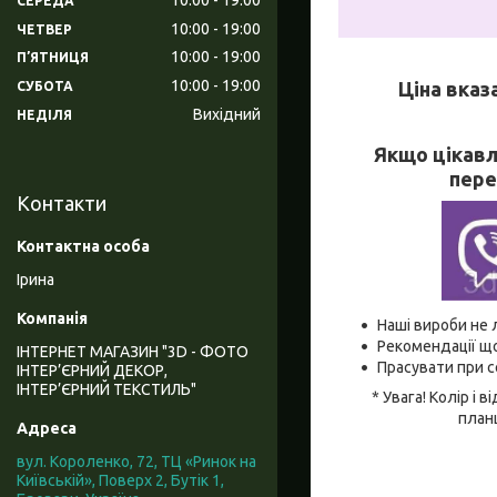
СЕРЕДА
10:00
19:00
ЧЕТВЕР
10:00
19:00
ПʼЯТНИЦЯ
10:00
19:00
Ціна вказ
СУБОТА
Вихідний
НЕДІЛЯ
Якщо цікавл
пере
Контакти
Ірина
Наші вироби не 
Рекомендації що
ІНТЕРНЕТ МАГАЗИН "3D - ФОТО
Прасувати при с
ІНТЕР’ЄРНИЙ ДЕКОР,
ІНТЕР’ЄРНИЙ ТЕКСТИЛЬ"
* Увага! Колір і
планш
вул. Короленко, 72, ТЦ «Ринок на
Київській», Поверх 2, Бутік 1,