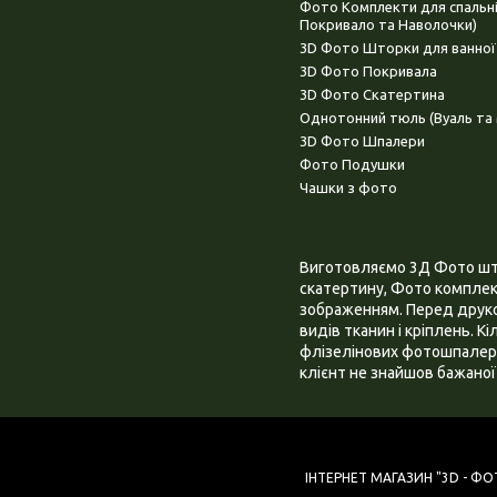
Фото Комплекти для спальн
Покривало та Наволочки)
3D Фото Шторки для ванної
3D Фото Покривала
3D Фото Скатертина
Однотонний тюль (Вуаль та 
3D Фото Шпалери
Фото Подушки
Чашки з фото
Виготовляємо 3Д Фото штор
скатертину, Фото комплект
зображенням. Перед друком
видів тканин і кріплень. К
флізелінових фотошпалера
клієнт не знайшов бажаної 