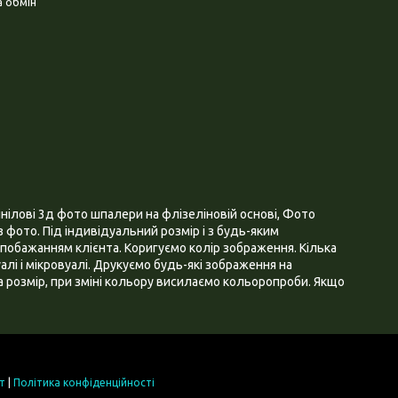
 обмін
нілові 3д фото шпалери на флізеліновій основі, Фото
 фото. Під індивідуальний розмір і з будь-яким
побажанням клієнта. Коригуємо колір зображення. Кілька
алі і мікровуалі. Друкуємо будь-які зображення на
 розмір, при зміні кольору висилаємо кольоропроби. Якщо
т
|
Політика конфіденційності