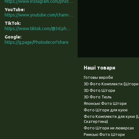
https://www.instagram.com/photodecor.com.ua/
YouTube
https://www.youtube.com/channel/UCXCUerfqRY1Pw7-IptdbqyA/videos
TikTok
https://www.tiktok.com/@3d.photodecor?is_from_webapp=1&sender_device=pc
Google
https://g.page/Photodecor?share
Наші товари
Готовы вироби
3D Фото Комплекти (Штори 
3D Фото Штори
3D Фото Тюль
Японські Фото Штори
Фото Штори для кухні
Фото Комплекти для кухні 
Скатертина)
Фото Штори ни люверсах
Римські Фото Штори