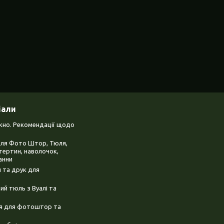
іали
ікно. Рекомендації щодо
для Фото Штор, Тюля,
тертин, наволочок,
анни
 та друк для
й тюль з Вуалі та
ня для фотоштор та