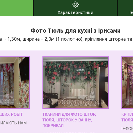
Характеристики
І
Фото Тюль для кухні з Ірисами
 - 1,30м, ширина – 2,0м (1 полотно), кріплення шторна та
АШИХ РОБІТ
ТКАНИНИ ДЛЯ ФОТО ШТОР,
КРІП
ТЮЛЯ, ШТОРОК У ВАННУ,
ТЮЛЯ
СИЛАЮТЬ НАМ
ПОКРИВАЛ
ІНФО