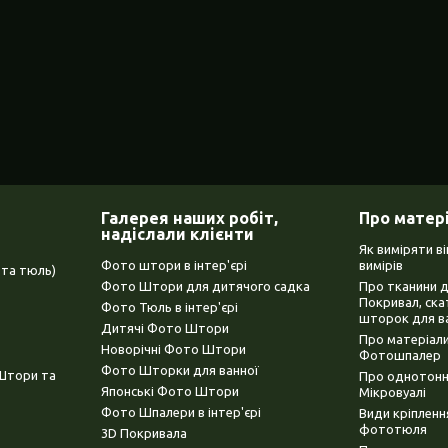
Галерея наших робіт,
Про матер
надіслали клієнти
Як виміряти в
Фото штори в інтер'єрі
вимірів
та тюль)
Фото Штори для дитячого садка
Про тканини 
Покривал, ска
Фото Тюль в інтер'єрі
шторок для в
Дитячі Фото Штори
Про матеріали
Новорічні Фото Штори
Фотошпалер
Фото Шторки для ванної
(Штори та
Про однотонни
Японські Фото Штори
Мікровуалі
Фото Шпалери в інтер'єрі
Види кріплен
фототюля
3D Покривала