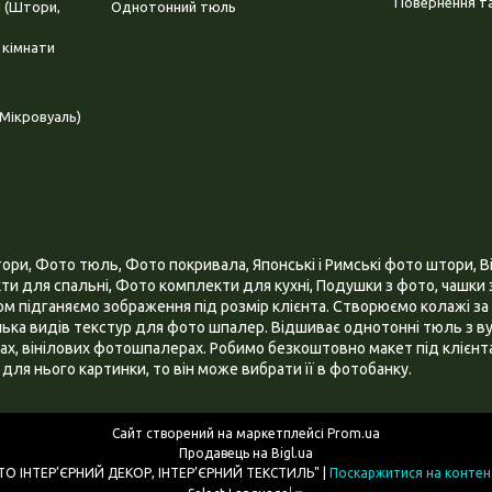
Повернення та
і (Штори,
Однотонний тюль
 кімнати
Мікровуаль)
и, Фото тюль, Фото покривала, Японські і Римські фото штори, Ві
и для спальні, Фото комплекти для кухні, Подушки з фото, чашки з
 підганяємо зображення під розмір клієнта. Створюємо колажі за 
ілька видів текстур для фото шпалер. Відшиває однотонні тюль з ву
х, вінілових фотошпалерах. Робимо безкоштовно макет під клієнта
для нього картинки, то він може вибрати її в фотобанку.
Сайт створений на маркетплейсі
Prom.ua
Продавець на Bigl.ua
ІНТЕРНЕТ МАГАЗИН "3D - ФОТО ІНТЕР’ЄРНИЙ ДЕКОР, ІНТЕР’ЄРНИЙ ТЕКСТИЛЬ" |
Поскаржитися на контен