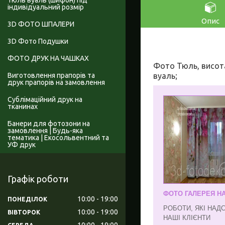
Тюль вуаль (шифон) під
індивідуальний розмір
Опис
3D ФОТО ШПАЛЕРИ
3D Фото Подушки
ФОТО ДРУК НА ЧАШКАХ
Фото Тюль, висота
вуаль;
Виготовлення прапорів та
друк прапорів на замовлення
Сублімаційний друк на
тканинах
Банери для фотозони на
замовлення | Будь-яка
тематика | Екосольвентний та
УФ друк
Графік роботи
ФОТО ГАЛЕРЕЯ Н
10:00
19:00
ПОНЕДІЛОК
РОБОТИ, ЯКІ НАД
10:00
19:00
ВІВТОРОК
НАШІ КЛІЄНТИ
10:00
19:00