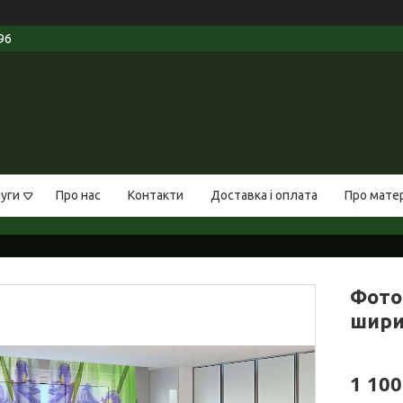
96
луги
Про нас
Контакти
Доставка і оплата
Про мате
Фото 
ширин
1 100