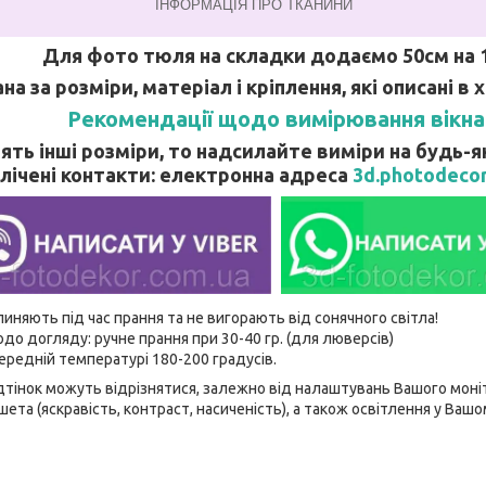
ІНФОРМАЦІЯ ПРО ТКАНИНИ
Для фото тюля на складки додаємо 50см на 
ана за розміри, матеріал і кріплення, які описані в
Рекомендації щодо вимірювання вікна
ять інші розміри, то надсилайте виміри на будь-я
лічені контакти: електронна адреса
3d.photodeco
линяють під час прання та не вигорають від сонячного світла!
до догляду: ручне прання при 30-40 гр. (для люверсів)
ередній температурі 180-200 градусів.
 відтінок можуть відрізнятися, залежно від налаштувань Вашого мон
ета (яскравість, контраст, насиченість), а також освітлення у Ваш