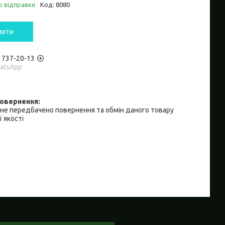
о відправки
Код:
8080
пити
) 737-20-13
hatsApp
не передбачено повернення та обмін даного товару
 якості