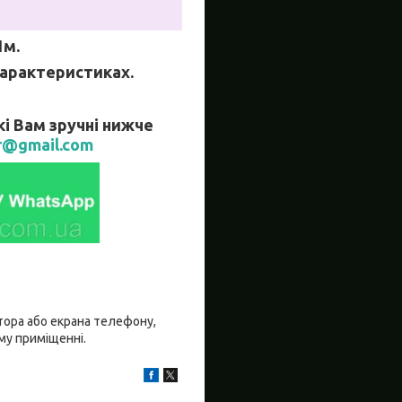
1м.
 характеристиках.
кі Вам зручні нижче
r@gmail.com
ітора або екрана телефону,
ому приміщенні.