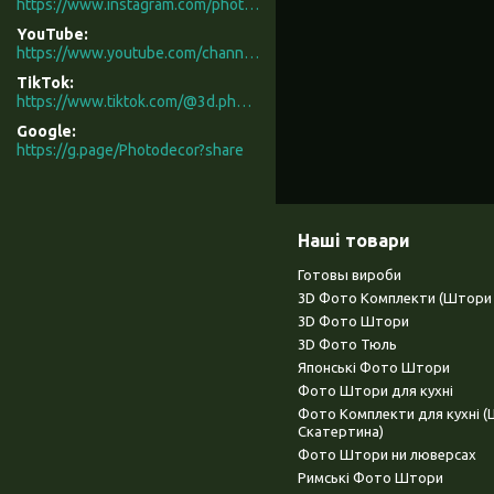
https://www.instagram.com/photodecor.com.ua/
YouTube
https://www.youtube.com/channel/UCXCUerfqRY1Pw7-IptdbqyA/videos
TikTok
https://www.tiktok.com/@3d.photodecor?is_from_webapp=1&sender_device=pc
Google
https://g.page/Photodecor?share
Наші товари
Готовы вироби
3D Фото Комплекти (Штори 
3D Фото Штори
3D Фото Тюль
Японські Фото Штори
Фото Штори для кухні
Фото Комплекти для кухні 
Скатертина)
Фото Штори ни люверсах
Римські Фото Штори