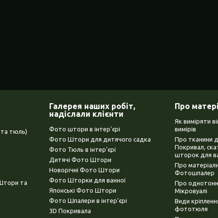
Галерея наших робіт,
Про матер
надіслали клієнти
Як виміряти в
Фото штори в інтер'єрі
вимірів
та тюль)
Фото Штори для дитячого садка
Про тканини 
Покривал, ска
Фото Тюль в інтер'єрі
шторок для в
Дитячі Фото Штори
Про матеріали
Новорічні Фото Штори
Фотошпалер
Фото Шторки для ванної
(Штори та
Про однотонни
Японські Фото Штори
Мікровуалі
Фото Шпалери в інтер'єрі
Види кріплен
фототюля
3D Покривала