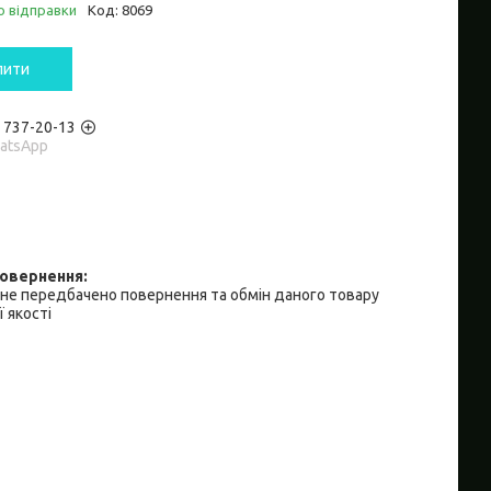
о відправки
Код:
8069
пити
) 737-20-13
hatsApp
не передбачено повернення та обмін даного товару
 якості