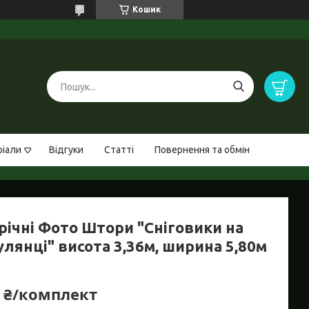
Кошик
ріали
Відгуки
Статті
Повернення та обмін
річні Фото Штори "Сніговики на
лянці" висота 3,36м, ширина 5,80м
0 ₴/комплект