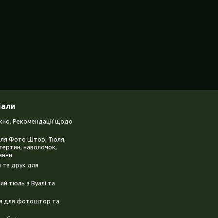
іали
ікно. Рекомендації щодо
для Фото Штор, Тюля,
тертин, наволочок,
анни
 та друк для
й тюль з Вуалі та
ня для фотоштор та