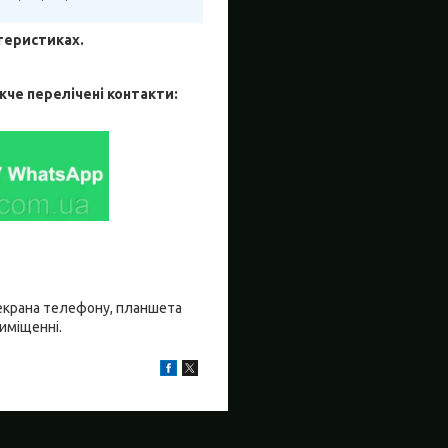
ктеристиках.
жче перелічені контакти:
о екрана телефону, планшета
риміщенні.