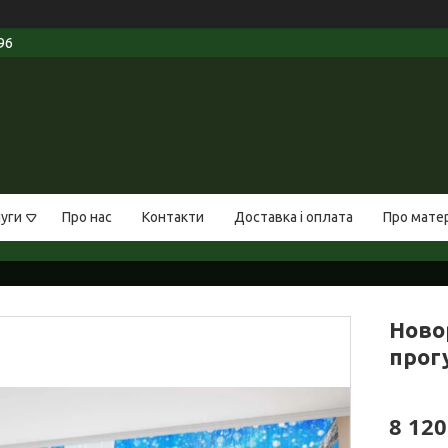
96
луги
Про нас
Контакти
Доставка і оплата
Про мате
Ново
прогу
8 12