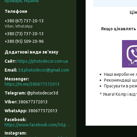
Бровари, Україна
Цін
+380 (67) 737-20-13
Viber, WhatsApp
Якщо цікавлять 
+380 (73) 737-20-13
+380 (95) 509-20-96
https://photodecor.com.ua
3d.photodecor@gmail.com
Наші вироби не 
Рекомендації що
https://m.me/380677372013
Прасувати в реж
@photodecor3d
* Увага! Колір і 
380677372013
380677372013
Facebook
https://www.facebook.com/3d.photodecor/
Instagram