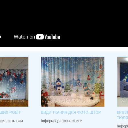
ШИХ РОБІТ
ВИДИ ТКАНИН ДЛЯ ФОТО ШТОР
КРІП
ТЮЛЯ
адсилають нам
Інформація про такнини
Інфор