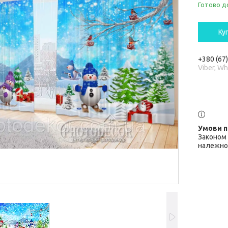
Готово д
Ку
+380 (67
Viber, W
Законом 
належної