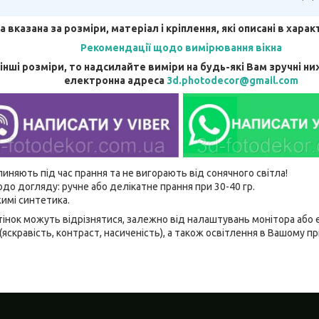
а вказана за розміри, матеріал і кріплення, які описані в хара
Рекомендації щодо вимірювання вікна
інші розміри, то надсилайте виміри на будь-які Вам зручні ни
електронна адреса
3d.photodecor@gmail.com
линяють під час прання та не вигорають від сонячного світла!
до догляду: ручне або делікатне прання при 30-40 гр.
имі синтетика.
відтінок можуть відрізнятися, залежно від налаштувань монітора аб
(яскравість, контраст, насиченість), а також освітлення в Вашому п