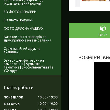
Тюль вуаль (шифон) під
індивідуальний розмір
3D ФОТО ШПАЛЕРИ
3D Фото Подушки
ФОТО ДРУК НА ЧАШКАХ
Опис
Виготовлення прапорів та
друк прапорів на замовлення
Сублімаційний друк на
тканинах
РОЗМІРИ: висо
Банери для фотозони на
замовлення | Будь-яка
тематика | Екосольвентний та
УФ друк
Графік роботи
10:00
19:00
ПОНЕДІЛОК
10:00
19:00
ВІВТОРОК
10:00
19:00