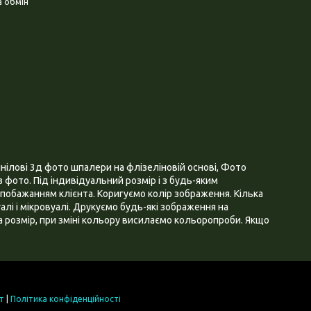
 обмін
нілові 3д фото шпалери на флізеліновій основі, Фото
 фото. Під індивідуальний розмір і з будь-яким
побажанням клієнта. Коригуємо колір зображення. Кілька
алі і мікровуалі. Друкуємо будь-які зображення на
 розмір, при зміні кольору висилаємо кольоропроби. Якщо
т
|
Політика конфіденційності