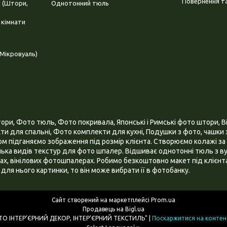
Повернення та
і (Штори,
Однотонний тюль
 кімнати
Мікровуаль)
и, Фото тюль, Фото покривала, Японські і Римські фото штори, Ві
и для спальні, Фото комплекти для кухні, Подушки з фото, чашки з
 підганяємо зображення під розмір клієнта. Створюємо колажі за 
ілька видів текстур для фото шпалер. Відшиває однотонні тюль з ву
х, вінілових фотошпалерах. Робимо безкоштовно макет під клієнта
для нього картинки, то він може вибрати її в фотобанку.
Сайт створений на маркетплейсі
Prom.ua
Продавець на Bigl.ua
ІНТЕРНЕТ МАГАЗИН "3D - ФОТО ІНТЕР’ЄРНИЙ ДЕКОР, ІНТЕР’ЄРНИЙ ТЕКСТИЛЬ" |
Поскаржитися на контен