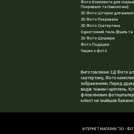
Фото Комплекти для спальн
Покривало та Наволочки)
3D Фото Шторки для ванної
3D Фото Покривала
3D Фото Скатертина
Однотонний тюль (Вуаль та 
3D Фото Шпалери
Фото Подушки
Чашки з фото
Виготовляємо 3Д Фото штор
скатертину, Фото комплект
зображенням. Перед друком
видів тканин і кріплень. К
флізелінових фотошпалера
клієнт не знайшов бажаної 