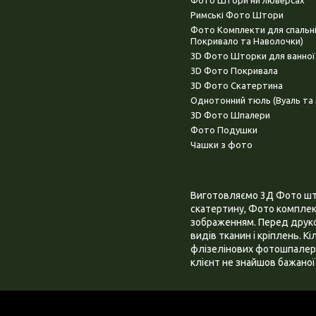
Фото Штори ни люверсах
Римські Фото Штори
Фото Комплекти для спальн
Покривало та Наволочки)
3D Фото Шторки для ванної
3D Фото Покривала
3D Фото Скатертина
Однотонний тюль (Вуаль та 
3D Фото Шпалери
Фото Подушки
Чашки з фото
Виготовляємо 3Д Фото штор
скатертину, Фото комплект
зображенням. Перед друком
видів тканин і кріплень. К
флізелінових фотошпалера
клієнт не знайшов бажаної 