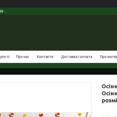
96
луги
Про нас
Контакти
Доставка і оплата
Про мате
Осін
Осінн
розмі