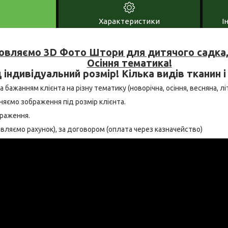
Характеристики
І
овляємо 3D Фото Штори для дитячого садка, 
Осіння тематика!
 індивідуальний розмір! Кілька видів тканин і
 бажанням клієнта на різну тематику (новорічна, осіння, весняна, літн
няємо зображення під розмір клієнта.
браження.
тавляємо рахунок), за договором (оплата через казначейство)