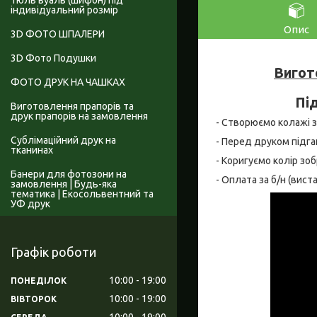
Тюль вуаль (шифон) під
індивідуальний розмір
Опис
3D ФОТО ШПАЛЕРИ
3D Фото Подушки
Вигот
ФОТО ДРУК НА ЧАШКАХ
Під
Виготовлення прапорів та
друк прапорів на замовлення
- Створюємо колажі за
Сублімаційний друк на
- Перед друком підга
тканинах
- Коригуємо колір зо
Банери для фотозони на
- Оплата за б/н (вис
замовлення | Будь-яка
тематика | Екосольвентний та
УФ друк
Графік роботи
10:00
19:00
ПОНЕДІЛОК
10:00
19:00
ВІВТОРОК
10:00
19:00