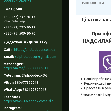
Бровари, Україна
НАШІ КЛІЄНТИ
+380 (67) 737-20-13
Ціна вказана
Viber, WhatsApp
+380 (73) 737-20-13
При офо
+380 (95) 509-20-96
НАДСИЛАЙТЕ
https://photodecor.com.ua
3d.photodecor@gmail.com
https://m.me/380677372013
@photodecor3d
Наші вироби не 
380677372013
Рекомендації що
Прасувати в реж
380677372013
* Увага! Колір і 
Facebook
https://www.facebook.com/3d.photodecor/
Instagram