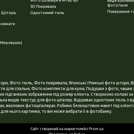
Фото Шпалери в інтер'єрі
Види кріплен
фототюля
3D Покривала
Повернення та
і (Штори,
Однотонний тюль
 кімнати
Мікровуаль)
и, Фото тюль, Фото покривала, Японські і Римські фото штори, Ві
и для спальні, Фото комплекти для кухні, Подушки з фото, чашки з
 підганяємо зображення під розмір клієнта. Створюємо колажі за 
ілька видів текстур для фото шпалер. Відшиває однотонні тюль з ву
х, вінілових фотошпалерах. Робимо безкоштовно макет під клієнта
для нього картинки, то він може вибрати її в фотобанку.
Сайт створений на маркетплейсі
Prom.ua