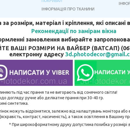
ПОКРИВАЛ
ІНФО
ІНФОРМАЦІЯ ПРО ТКАНИНИ
 за розміри, матеріал і кріплення, які описані
Рекомендації по замірам вікна
рмленні замовлення вибирайте запропонован
 ВАШІ РОЗМІРИ НА ВАЙБЕР (ВАТСАП) (067)
електронну адресу
3d.photodecor@gmail.
линяють під час прання та не вигорають від сонячного світла!
до догляду: ручне або делікатне прання при 30-40 гр.
имі синтетика.
відтінок можуть відрізнятися, залежно від налаштувань монітора аб
(яскравість, контраст, насиченість), а також освітлення в Вашому п
* При широкоформатному друку допустима похибка у розмірі 