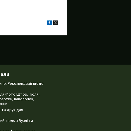
іали
ікно. Рекомендації щодо
для Фото Штор, Тюля,
тертин, наволочок,
анни
 та друк для
й тюль з Вуалі та