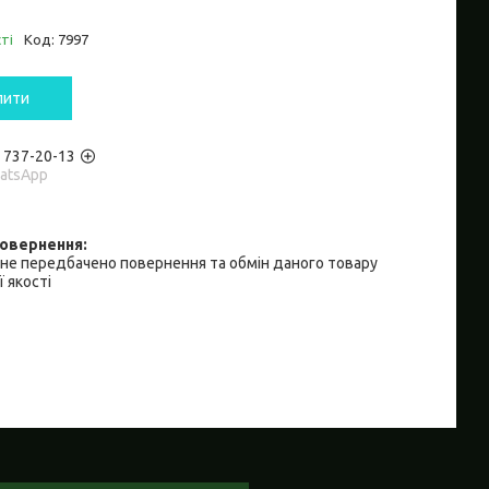
ті
Код:
7997
пити
) 737-20-13
hatsApp
не передбачено повернення та обмін даного товару
 якості