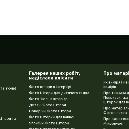
Галерея наших робіт,
Про матер
надіслали клієнти
Як виміряти в
Фото штори в інтер'єрі
вимірів
та тюль)
Фото Штори для дитячого садка
Про тканини 
Покривал, ска
Фото Тюль в інтер'єрі
шторок для в
Дитячі Фото Штори
Про матеріали
Новорічні Фото Штори
Фотошпалер
Фото Шторки для ванної
(Штори та
Про однотонни
Японські Фото Штори
Мікровуалі