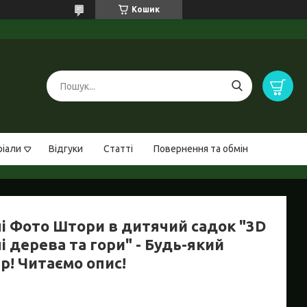
Кошик
ріали
Відгуки
Статті
Повернення та обмін
ні Фото Штори в дитячий садок "3D
і дерева та гори" - Будь-який
р! Читаємо опис!