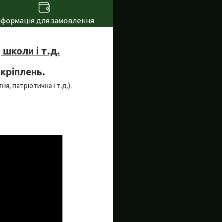
нформація для замовлення
школи і т.д.
 кріплень.
я, патріотична і т.д.).