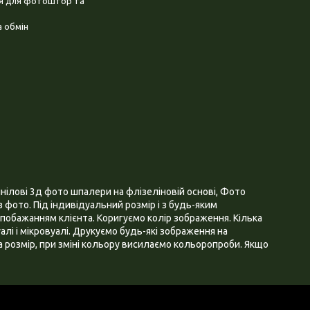
ня для фотоштор та
 обмін
нілові 3д фото шпалери на флізеліновій основі, Фото
 фото. Під індивідуальний розмір і з будь-яким
побажанням клієнта. Коригуємо колір зображення. Кілька
алі і мікровуалі. Друкуємо будь-які зображення на
 розмір, при зміні кольору висилаємо кольоропроби. Якщо