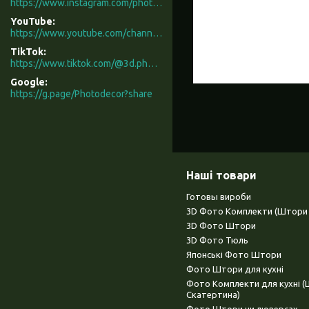
https://www.instagram.com/photodecor.com.ua/
YouTube
https://www.youtube.com/channel/UCXCUerfqRY1Pw7-IptdbqyA/videos
TikTok
https://www.tiktok.com/@3d.photodecor?is_from_webapp=1&sender_device=pc
Google
https://g.page/Photodecor?share
Наші товари
Готовы вироби
3D Фото Комплекти (Штори 
3D Фото Штори
3D Фото Тюль
Японські Фото Штори
Фото Штори для кухні
Фото Комплекти для кухні 
Скатертина)