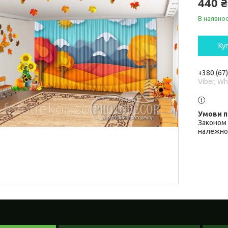
440 ₴
В наявнос
Ку
+380 (67
Viber, W
Законом 
належної