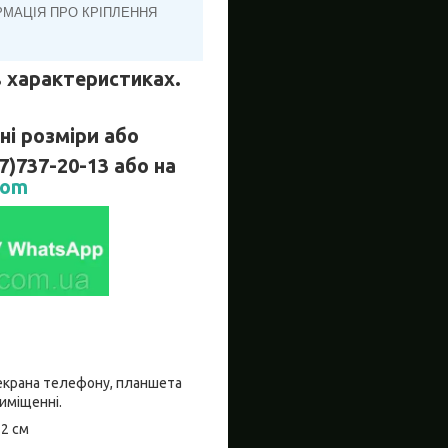
РМАЦІЯ ПРО КРІПЛЕННЯ
 в характеристиках.
і розміри або
737-20-13 або на
com
о екрана телефону, планшета
риміщенні.
±2 см