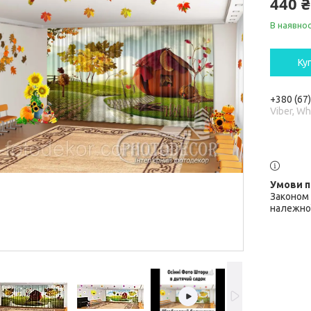
440 ₴
В наявнос
Ку
+380 (67
Viber, W
Законом 
належної