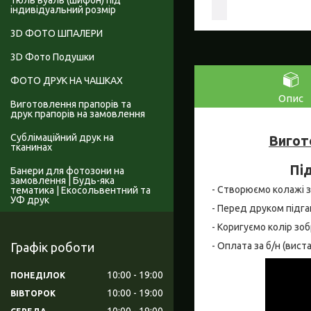
Тюль вуаль (шифон) під
індивідуальний розмір
3D ФОТО ШПАЛЕРИ
3D Фото Подушки
ФОТО ДРУК НА ЧАШКАХ
Опис
Виготовлення прапорів та
друк прапорів на замовлення
Сублімаційний друк на
Вигот
тканинах
Під
Банери для фотозони на
замовлення | Будь-яка
- Створюємо колажі за
тематика | Екосольвентний та
УФ друк
- Перед друком підга
- Коригуємо колір зо
- Оплата за б/н (вис
Графік роботи
10:00
19:00
ПОНЕДІЛОК
10:00
19:00
ВІВТОРОК
10:00
19:00