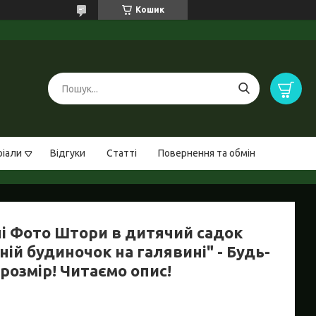
Кошик
ріали
Відгуки
Статті
Повернення та обмін
ні Фото Штори в дитячий садок
ній будиночок на галявині" - Будь-
розмір! Читаємо опис!