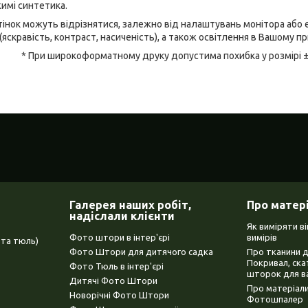
имі синтетика.
відтінок можуть відрізнятися, залежно від налаштувань монітора аб
(яскравість, контраст, насиченість), а також освітлення в Вашому п
* При широкоформатному друку допустима похибка у розмірі 
Галерея наших робіт,
Про матер
надіслали клієнти
Як виміряти в
Фото штори в інтер'єрі
вимірів
та тюль)
Фото Штори для дитячого садка
Про тканини 
Покривал, ска
Фото Тюль в інтер'єрі
шторок для в
Дитячі Фото Штори
Про матеріали
Новорічні Фото Штори
Фотошпалер