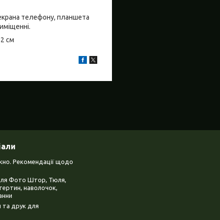
о екрана телефону, планшета
риміщенні.
±2 см
іали
ікно. Рекомендації щодо
для Фото Штор, Тюля,
тертин, наволочок,
анни
 та друк для