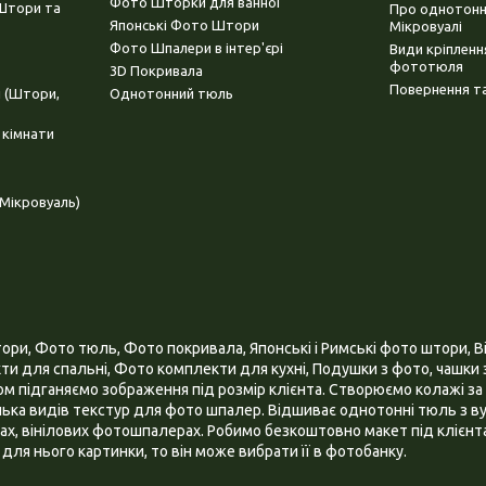
Фото Шторки для ванної
(Штори та
Про однотонни
Японські Фото Штори
Мікровуалі
Фото Шпалери в інтер'єрі
Види кріплен
фототюля
3D Покривала
Повернення та
і (Штори,
Однотонний тюль
 кімнати
Мікровуаль)
и, Фото тюль, Фото покривала, Японські і Римські фото штори, Ві
и для спальні, Фото комплекти для кухні, Подушки з фото, чашки з
 підганяємо зображення під розмір клієнта. Створюємо колажі за 
ілька видів текстур для фото шпалер. Відшиває однотонні тюль з ву
х, вінілових фотошпалерах. Робимо безкоштовно макет під клієнта
для нього картинки, то він може вибрати її в фотобанку.