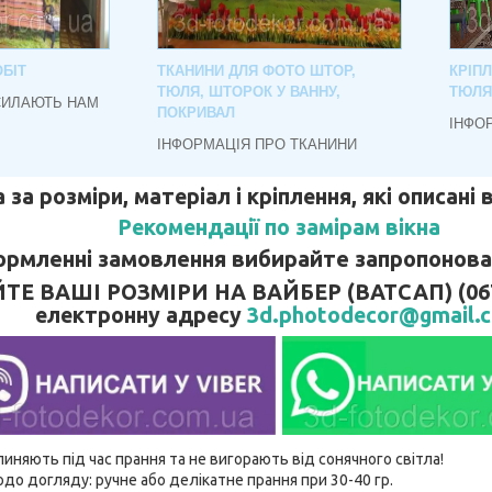
БІТ
ТКАНИНИ ДЛЯ ФОТО ШТОР,
КРІП
ТЮЛЯ, ШТОРОК У ВАННУ,
ТЮЛЯ
СИЛАЮТЬ НАМ
ПОКРИВАЛ
ІНФО
ІНФОРМАЦІЯ ПРО ТКАНИНИ
 за розміри, матеріал і кріплення, які описані
Рекомендації по замірам вікна
рмленні замовлення вибирайте запропонован
 ВАШІ РОЗМІРИ НА ВАЙБЕР (ВАТСАП) (067)
електронну адресу
3d.photodecor@gmail.
линяють під час прання та не вигорають від сонячного світла!
до догляду: ручне або делікатне прання при 30-40 гр.