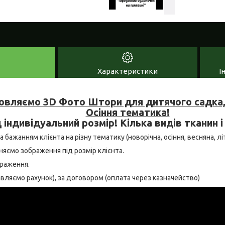
Характеристики
І
овляємо 3D Фото Штори для дитячого садка, 
Осіння тематика!
 індивідуальний розмір! Кілька видів тканин і
 бажанням клієнта на різну тематику (новорічна, осіння, весняна, літн
няємо зображення під розмір клієнта.
браження.
тавляємо рахунок), за договором (оплата через казначейство)