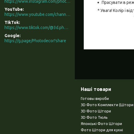
https://www.instagram.com/photodecor.com.ua/
Прасувати в реж
YouTube
* Увага! Колір і 
https://www.youtube.com/channel/UCXCUerfqRY1Pw7-IptdbqyA/videos
TikTok
https://www.tiktok.com/@3d.photodecor?is_from_webapp=1&sender_device=pc
Google
https://g.page/Photodecor?share
Наші товари
Готовы вироби
3D Фото Комплекти (Штори 
3D Фото Штори
3D Фото Тюль
Японські Фото Штори
Фото Штори для кухні