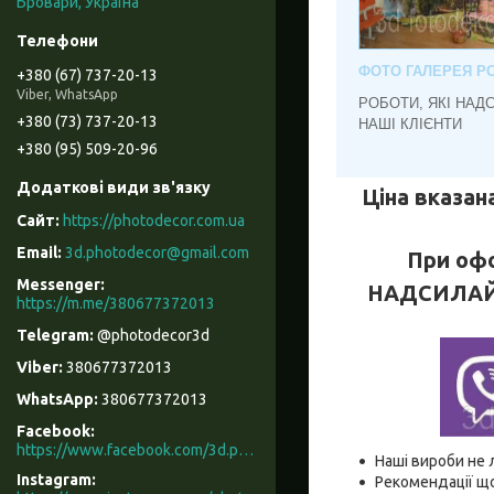
Бровари, Україна
ФОТО ГАЛЕРЕЯ РО
+380 (67) 737-20-13
Viber, WhatsApp
РОБОТИ, ЯКІ НАД
+380 (73) 737-20-13
НАШІ КЛІЄНТИ
+380 (95) 509-20-96
Ціна вказана
https://photodecor.com.ua
3d.photodecor@gmail.com
При офо
НАДСИЛАЙТЕ
https://m.me/380677372013
@photodecor3d
380677372013
380677372013
Facebook
https://www.facebook.com/3d.photodecor/
Наші вироби не 
Instagram
Рекомендації що