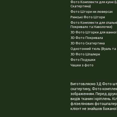
Фото Комплекти для кухні 
Скатертина)
Фото Штори ни люверсах
Римські Фото Штори
Фото Комплекти для спальн
Покривало та Наволочки)
3D Фото Шторки для ванної
3D Фото Покривала
3D Фото Скатертина
Однотонний тюль (Вуаль та 
3D Фото Шпалери
Фото Подушки
Чашки з фото
Виготовляємо 3Д Фото штор
скатертину, Фото комплект
зображенням. Перед друком
видів тканин і кріплень. К
флізелінових фотошпалера
клієнт не знайшов бажаної 