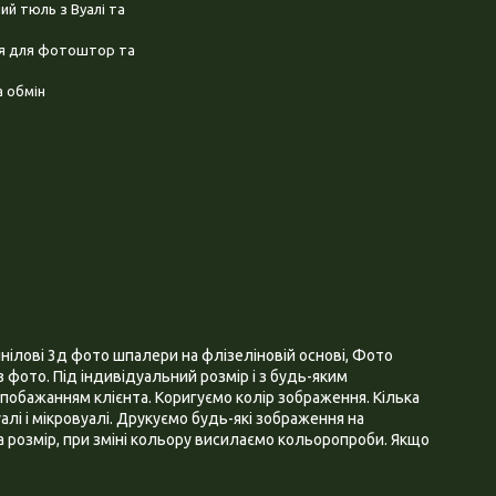
й тюль з Вуалі та
ня для фотоштор та
 обмін
нілові 3д фото шпалери на флізеліновій основі, Фото
 фото. Під індивідуальний розмір і з будь-яким
побажанням клієнта. Коригуємо колір зображення. Кілька
алі і мікровуалі. Друкуємо будь-які зображення на
 розмір, при зміні кольору висилаємо кольоропроби. Якщо