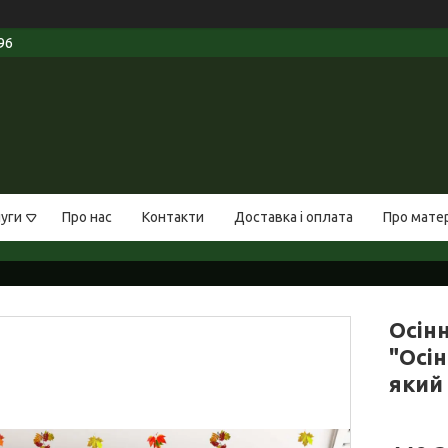
96
луги
Про нас
Контакти
Доставка і оплата
Про мате
Осін
"Осін
який 