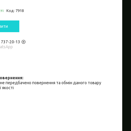
ті
Код:
7918
пити
) 737-20-13
hatsApp
не передбачено повернення та обмін даного товару
 якості