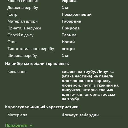
Країна виробник
Україна
Довжина виробу
1 м
Колір
Помаранчевий
Матеріал штори
Габардин
Принти, візерунки
Природа
Спосіб підвісу
Тасьма
Стан
Новий
Тип текстильного виробу
штори
Ширина виробу
1 м
На вибір матеріали і кріплення:
Кріплення:
кишеня на трубу, Липучка
(м’яка частина) на панель
для японського карнизу,
люверси, петлі з тканини на
липучках, шторна тасьма
для гачків, шторна тасьма
на трубу
Користувальницькі характеристики
Матеріали
блекаут, габардин
Приховати