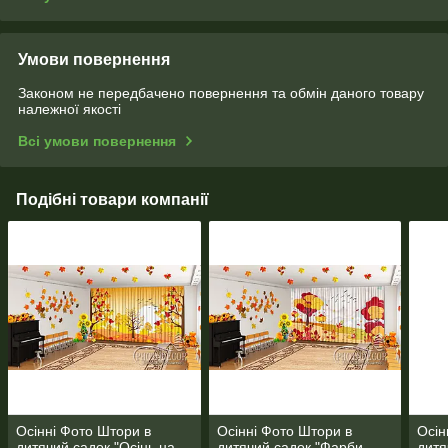
Умови повернення
Законом не передбачено повернення та обмін даного товару
належної якості
Всі умови повернення
Подібні товари компанії
Осінні Фото Штори в
Осінні Фото Штори в
Осін
дитячий садок "Осінь на
дитячий садок "Фарби
дитя