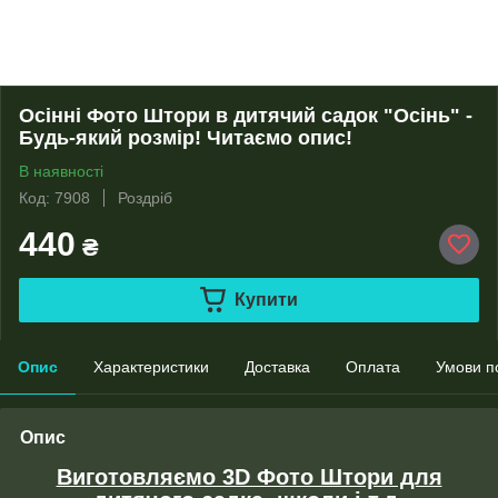
Осінні Фото Штори в дитячий садок "Осінь" -
Будь-який розмір! Читаємо опис!
В наявності
Код: 7908
Роздріб
440
₴
Купити
Опис
Характеристики
Доставка
Оплата
Умови п
Опис
Виготовляємо 3D Фото Штори для