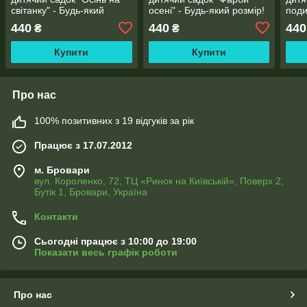
світанку" - Будь-який
осені" - Будь-який розмір!
поди
розмір! Читаємо опис!
Читаємо опис!
розм
440
440
440
₴
₴
Купити
Купити
Про нас
100% позитивних з 19 відгуків за рік
Працює з 17.07.2012
м. Бровари
вул. Короленко, 72, ТЦ «Ринок на Київській», Поверх 2,
Бутік 1, Бровари, Україна
Контакти
Сьогодні працює з 10:00 до 19:00
Показати весь графік роботи
Про нас