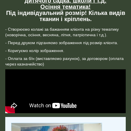
дитячого садка, школи і т.д.
Осіння тематика!
Під індивідуальний розмір! Кілька видів
тканин і кріплень.
- Створюємо колажі за бажанням клієнта на різну тематику
(новорічна, осіння, весняна, літня, патріотична і т.д.).
- Перед друком підганяємо зображення під розмір клієнта.
- Коригуємо колір зображення.
- Оплата за б/н (виставляємо рахунок), за договором (оплата
через казначейство)