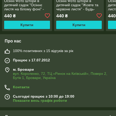
Осінні Фото Штори в
Осінні Фото Штори в
Осін
дитячий садок "Осіннє
дитячий садок "Жовте та
дитя
листя на білому фоні" -
червоне листя" - Будь-
лист
Будь-який розмір!
який розмір! Читаємо
фоні
440
440
440
₴
₴
Читаємо опис!
опис!
Чита
Купити
Купити
Про нас
100% позитивних з 15 відгуків за рік
Працює з 17.07.2012
м. Бровари
вул. Короленко, 72, ТЦ «Ринок на Київській», Поверх 2,
Бутік 1, Бровари, Україна
Контакти
Сьогодні працює з 10:00 до 19:00
Показати весь графік роботи