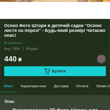
Осінні Фото Штори в дитячий садок "Осіннє
листя на порозі" - Будь-який розмір! Читаємо
опис!
В наявності
Код: 7894
Роздріб
440
₴
Купити
Опис
Характеристики
Доставка
Оплата
Умови п
Опис