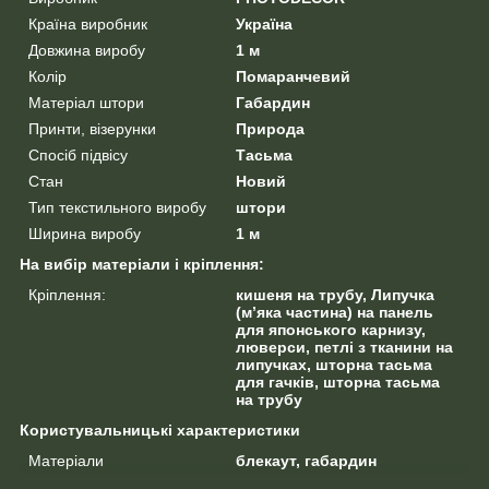
Країна виробник
Україна
Довжина виробу
1 м
Колір
Помаранчевий
Матеріал штори
Габардин
Принти, візерунки
Природа
Спосіб підвісу
Тасьма
Стан
Новий
Тип текстильного виробу
штори
Ширина виробу
1 м
На вибір матеріали і кріплення:
Кріплення:
кишеня на трубу, Липучка
(м’яка частина) на панель
для японського карнизу,
люверси, петлі з тканини на
липучках, шторна тасьма
для гачків, шторна тасьма
на трубу
Користувальницькі характеристики
Матеріали
блекаут, габардин