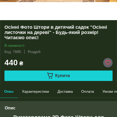
Осінні Фото Штори в дитячий садок "Осінні
листочки на дереві" - Будь-який розмір!
Читаємо опис!
В наявності
Код: 7885
Роздріб
440
₴
Купити
Опис
Характеристики
Доставка
Оплата
Умови п
Опис