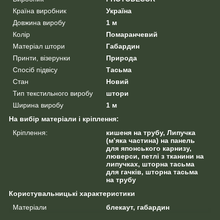
Країна виробник
Україна
Довжина виробу
1 м
Колір
Помаранчевий
Матеріал штори
Габардин
Принти, візерунки
Природа
Спосіб підвісу
Тасьма
Стан
Новий
Тип текстильного виробу
штори
Ширина виробу
1 м
На вибір матеріали і кріплення:
Кріплення:
кишеня на трубу, Липучка
(м’яка частина) на панель
для японського карнизу,
люверси, петлі з тканини на
липучках, шторна тасьма
для гачків, шторна тасьма
на трубу
Користувальницькі характеристики
Матеріали
блекаут, габардин