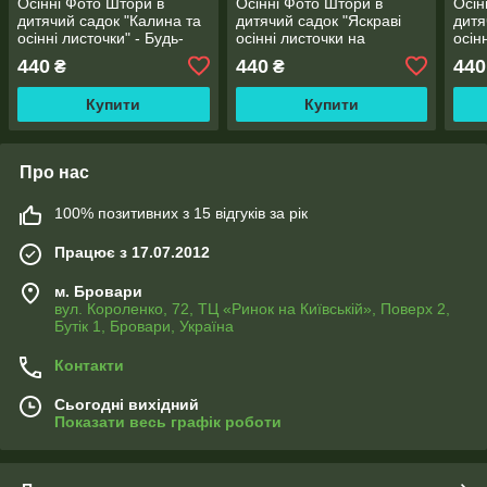
Осінні Фото Штори в
Осінні Фото Штори в
Осін
дитячий садок "Калина та
дитячий садок "Яскраві
дитя
осінні листочки" - Будь-
осінні листочки на
осін
який розмір! Читаємо
бежевому фоні" - Будь-
який
440
440
440
₴
₴
опис!
який розмір! Читаємо
опис
опис!
Купити
Купити
Про нас
100% позитивних з 15 відгуків за рік
Працює з 17.07.2012
м. Бровари
вул. Короленко, 72, ТЦ «Ринок на Київській», Поверх 2,
Бутік 1, Бровари, Україна
Контакти
Сьогодні вихідний
Показати весь графік роботи