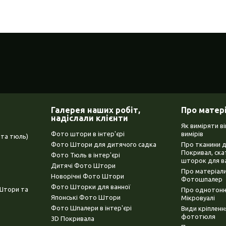
Галерея наших робіт,
Про матер
надіслали клієнти
Як виміряти в
Фото штори в інтер'єрі
вимірів
та тюль)
Фото Штори для дитячого садка
Про тканини 
Покривал, ска
Фото Тюль в інтер'єрі
шторок для в
Дитячі Фото Штори
Про матеріали
Новорічні Фото Штори
Фотошпалер
Фото Шторки для ванної
(Штори та
Про однотонни
Японські Фото Штори
Мікровуалі
Фото Шпалери в інтер'єрі
Види кріплен
фототюля
3D Покривала