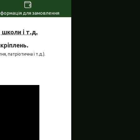
нформація для замовлення
школи і т.д.
 кріплень.
я, патріотична і т.д.).