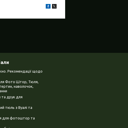
іали
ікно. Рекомендації щодо
для Фото Штор, Тюля,
тертин, наволочок,
анни
 та друк для
й тюль з Вуалі та
ня для фотоштор та