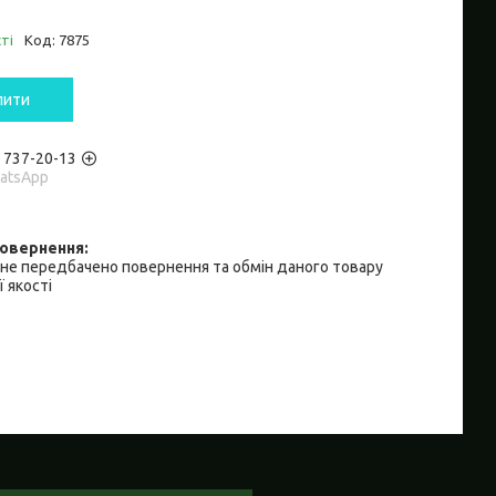
ті
Код:
7875
пити
) 737-20-13
hatsApp
не передбачено повернення та обмін даного товару
 якості