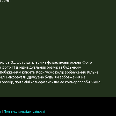
 обмін
нілові 3д фото шпалери на флізеліновій основі, Фото
 фото. Під індивідуальний розмір і з будь-яким
побажанням клієнта. Коригуємо колір зображення. Кілька
алі і мікровуалі. Друкуємо будь-які зображення на
 розмір, при зміні кольору висилаємо кольоропроби. Якщо
т
|
Політика конфіденційності