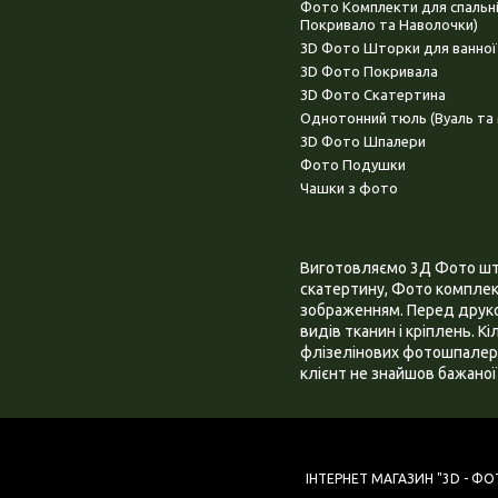
Фото Комплекти для спальн
Покривало та Наволочки)
3D Фото Шторки для ванної
3D Фото Покривала
3D Фото Скатертина
Однотонний тюль (Вуаль та 
3D Фото Шпалери
Фото Подушки
Чашки з фото
Виготовляємо 3Д Фото штор
скатертину, Фото комплект
зображенням. Перед друком
видів тканин і кріплень. К
флізелінових фотошпалера
клієнт не знайшов бажаної 