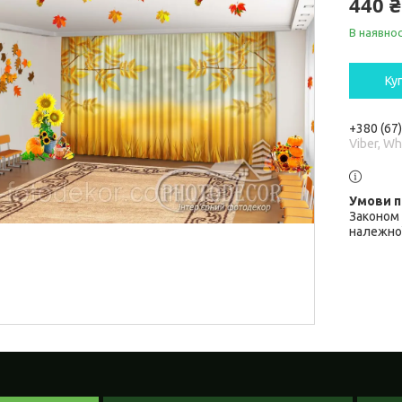
440 ₴
В наявнос
Ку
+380 (67
Viber, W
Законом 
належної