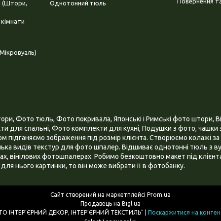
Повернення та
і (Штори,
Однотонний тюль
 кімнати
Мікровуаль)
и, Фото тюль, Фото покривала, Японські і Римські фото штори, Ві
и для спальні, Фото комплекти для кухні, Подушки з фото, чашки з
 підганяємо зображення під розмір клієнта. Створюємо колажі за 
ілька видів текстур для фото шпалер. Відшиває однотонні тюль з ву
х, вінілових фотошпалерах. Робимо безкоштовно макет під клієнта
для нього картинки, то він може вибрати її в фотобанку.
Сайт створений на маркетплейсі
Prom.ua
Продавець на Bigl.ua
ІНТЕРНЕТ МАГАЗИН "3D - ФОТО ІНТЕР’ЄРНИЙ ДЕКОР, ІНТЕР’ЄРНИЙ ТЕКСТИЛЬ" |
Поскаржитися на контен