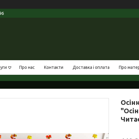
96
луги
Про нас
Контакти
Доставка і оплата
Про мате
Осін
"Осін
Чита