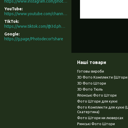
https://www.instagram.com/photodecor.com.ua/
YouTube
https://www.youtube.com/channel/UCXCUerfqRY1Pw7-IptdbqyA/videos
TikTok
https://www.tiktok.com/@3d.photodecor?is_from_webapp=1&sender_device=pc
Google
https://g.page/Photodecor?share
Наші товари
Готовы вироби
3D Фото Комплекти (Штори 
3D Фото Штори
3D Фото Тюль
Японські Фото Штори
Фото Штори для кухні
Фото Комплекти для кухні 
Скатертина)
Фото Штори ни люверсах
Римські Фото Штори