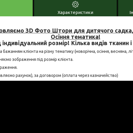
Характеристики
І
овляємо 3D Фото Штори для дитячого садка, 
Осіння тематика!
 індивідуальний розмір! Кілька видів тканин і
 бажанням клієнта на різну тематику (новорічна, осіння, весняна, літн
няємо зображення під розмір клієнта.
браження.
тавляємо рахунок), за договором (оплата через казначейство)