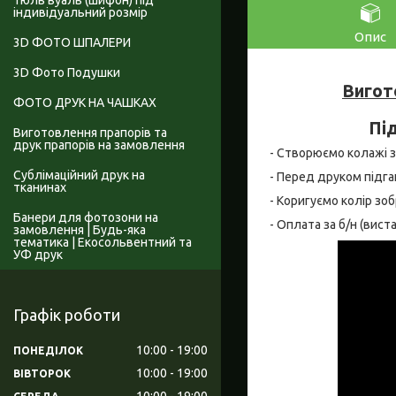
Тюль вуаль (шифон) під
індивідуальний розмір
Опис
3D ФОТО ШПАЛЕРИ
3D Фото Подушки
Вигот
ФОТО ДРУК НА ЧАШКАХ
Під
Виготовлення прапорів та
друк прапорів на замовлення
- Створюємо колажі за
Сублімаційний друк на
- Перед друком підга
тканинах
- Коригуємо колір зо
Банери для фотозони на
- Оплата за б/н (вис
замовлення | Будь-яка
тематика | Екосольвентний та
УФ друк
Графік роботи
10:00
19:00
ПОНЕДІЛОК
10:00
19:00
ВІВТОРОК
10:00
19:00