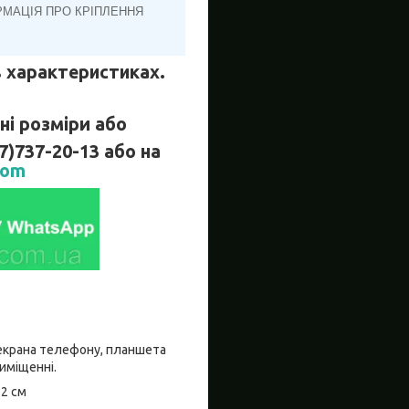
РМАЦІЯ ПРО КРІПЛЕННЯ
 в характеристиках.
і розміри або
737-20-13 або на
com
о екрана телефону, планшета
риміщенні.
±2 см