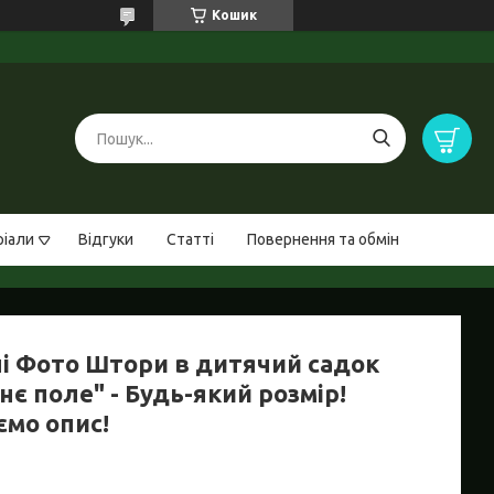
Кошик
ріали
Відгуки
Статті
Повернення та обмін
ні Фото Штори в дитячий садок
нє поле" - Будь-який розмір!
ємо опис!