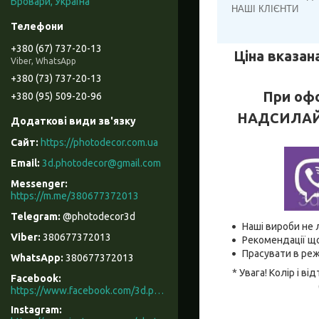
Бровари, Україна
НАШІ КЛІЄНТИ
+380 (67) 737-20-13
Ціна вказана
Viber, WhatsApp
+380 (73) 737-20-13
При офо
+380 (95) 509-20-96
НАДСИЛАЙТЕ
https://photodecor.com.ua
3d.photodecor@gmail.com
https://m.me/380677372013
@photodecor3d
Наші вироби не 
380677372013
Рекомендації що
Прасувати в реж
380677372013
* Увага! Колір і 
Facebook
https://www.facebook.com/3d.photodecor/
Instagram