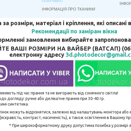
ПОКРИВАЛ
ІНФО
ІНФОРМАЦІЯ ПРО ТКАНИНИ
 за розміри, матеріал і кріплення, які описані
Рекомендації по замірам вікна
рмленні замовлення вибирайте запропонован
 ВАШІ РОЗМІРИ НА ВАЙБЕР (ВАТСАП) (067)
електронну адресу
3d.photodecor@gmail.
линяють під час прання та не вигорають від сонячного світла!
до догляду: ручне або делікатне прання при 30-40 гр.
имі синтетика.
відтінок можуть відрізнятися, залежно від налаштувань монітора аб
(яскравість, контраст, насиченість), а також освітлення в Вашому п
* При широкоформатному друку допустима похибка у розмірі 