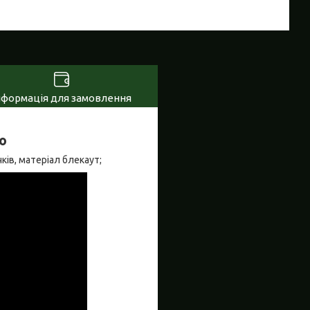
нформація для замовлення
ю
ків, матеріал блекаут;