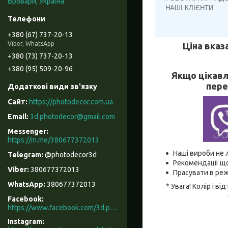
Бровари, Україна
НАШІ КЛІЄНТИ
+380 (67) 737-20-13
Viber, WhatsApp
Ціна вказ
+380 (73) 737-20-13
+380 (95) 509-20-96
Якщо цікавл
пере
https://photodecor.com.ua
3d.photodecor@gmail.com
https://m.me/380677372013
Наші вироби не 
@photodecor3d
Рекомендації що
380677372013
Прасувати в реж
380677372013
* Увага! Колір і 
Facebook
https://www.facebook.com/3d.photodecor/
Instagram