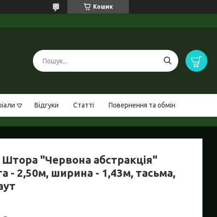
Кошик
ріали
Відгуки
Статті
Повернення та обмін
 Штора "Червона абстракція"
а - 2,50м, ширина - 1,43м, тасьма,
аут