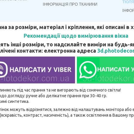
ТЮЛЯ
ІНФОРМАЦІЯ ПРО ТКАНИНИ
ІНФО
ана за розміри, матеріал і кріплення, які описані в
Рекомендації щодо вимірювання вікна
ять інші розміри, то надсилайте виміри на будь-я
лічені контакти: електронна адреса
3d.photodeco
линяють під час прання та не вигорають від сонячного світла!
до догляду: ручне або делікатне прання при 30-40 гр.
имі синтетика.
відтінок можуть відрізнятися, залежно від налаштувань монітора аб
(яскравість, контраст, насиченість), а також освітлення в Вашому п