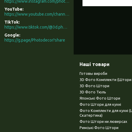
https://www.instagram.com/photodecor.com.ua/
YouTube
https://www.youtube.com/channel/UCXCUerfqRY1Pw7-IptdbqyA/videos
TikTok
https://www.tiktok.com/@3d.photodecor?is_from_webapp=1&sender_device=pc
Google
https://g.page/Photodecor?share
Наші товари
Готовы вироби
3D Фото Комплекти (Штори 
3D Фото Штори
3D Фото Тюль
Японські Фото Штори
Фото Штори для кухні
Фото Комплекти для кухні 
Скатертина)
Фото Штори ни люверсах
Римські Фото Штори