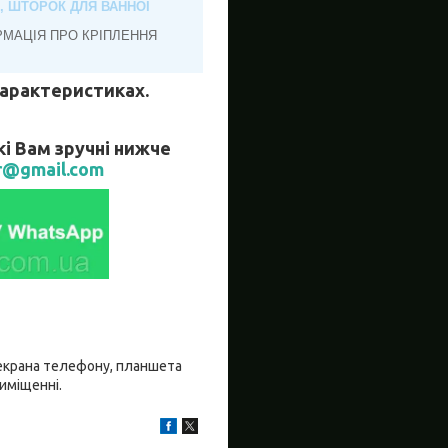
, ШТОРОК ДЛЯ ВАННОЇ
РМАЦІЯ ПРО КРІПЛЕННЯ
 характеристиках.
кі Вам зручні нижче
r@gmail.com
о екрана телефону, планшета
риміщенні.