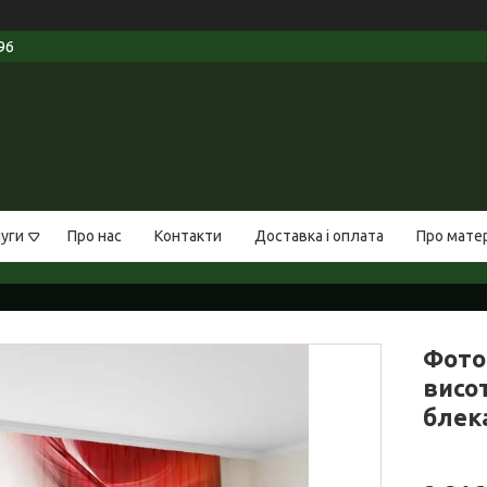
96
луги
Про нас
Контакти
Доставка і оплата
Про мате
Фото
висот
блек