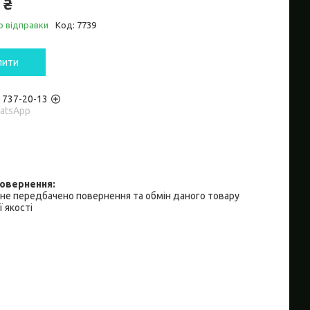
 ₴
о відправки
Код:
7739
пити
) 737-20-13
hatsApp
не передбачено повернення та обмін даного товару
 якості