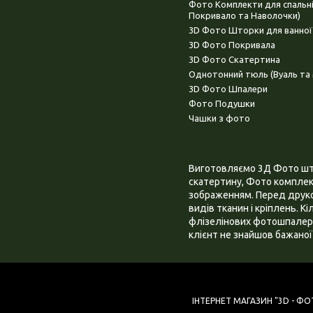
Фото Комплекти для спальн
Покривало та Наволочки)
3D Фото Шторки для ванної
3D Фото Покривала
3D Фото Скатертина
Однотонний тюль (Вуаль та 
3D Фото Шпалери
Фото Подушки
Чашки з фото
Виготовляємо 3Д Фото штор
скатертину, Фото комплект
зображенням. Перед друком
видів тканин і кріплень. К
флізелінових фотошпалера
клієнт не знайшов бажаної 