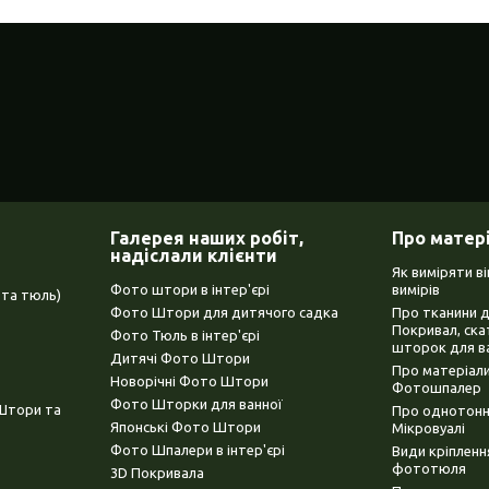
Галерея наших робіт,
Про матер
надіслали клієнти
Як виміряти в
Фото штори в інтер'єрі
вимірів
та тюль)
Фото Штори для дитячого садка
Про тканини 
Покривал, ска
Фото Тюль в інтер'єрі
шторок для в
Дитячі Фото Штори
Про матеріали
Новорічні Фото Штори
Фотошпалер
Фото Шторки для ванної
(Штори та
Про однотонни
Японські Фото Штори
Мікровуалі
Фото Шпалери в інтер'єрі
Види кріплен
фототюля
3D Покривала