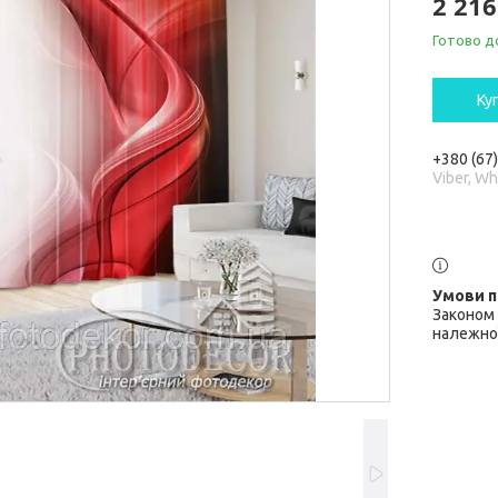
2 216
Готово д
Ку
+380 (67
Viber, W
Законом 
належної