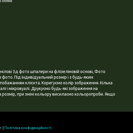
 обмін
нілові 3д фото шпалери на флізеліновій основі, Фото
 фото. Під індивідуальний розмір і з будь-яким
побажанням клієнта. Коригуємо колір зображення. Кілька
алі і мікровуалі. Друкуємо будь-які зображення на
 розмір, при зміні кольору висилаємо кольоропроби. Якщо
т
|
Політика конфіденційності