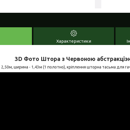
Характеристики
І
3D Фото Штора з Червоною абстракціэ
2,50м, ширина - 1,43м (1 полотно), кріплення шторна тасьма для гач