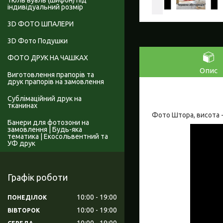
Тюль вуаль (шифон) під
індивідуальний розмір
3D ФОТО ШПАЛЕРИ
3D Фото Подушки
ФОТО ДРУК НА ЧАШКАХ
Опис
Виготовлення прапорів та
друк прапорів на замовлення
Сублімаційний друк на
тканинах
Фото Штора, висота - 
Банери для фотозони на
замовлення | Будь-яка
тематика | Екосольвентний та
УФ друк
Графік роботи
10:00
19:00
ПОНЕДІЛОК
10:00
19:00
ВІВТОРОК
10:00
19:00