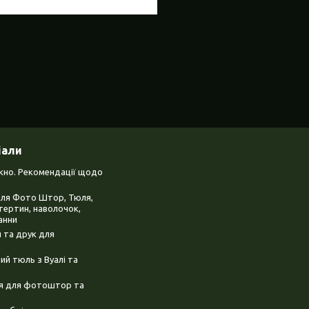
іали
ікно. Рекомендації щодо
для Фото Штор, Тюля,
тертин, наволочок,
анни
 та друк для
й тюль з Вуалі та
ня для фотоштор та