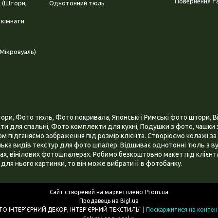
Повернення та
і (Штори,
Однотонний тюль
 кімнати
Мікровуаль)
и, Фото тюль, Фото покривала, Японські і Римські фото штори, Ві
и для спальні, Фото комплекти для кухні, Подушки з фото, чашки з
 підганяємо зображення під розмір клієнта. Створюємо колажі за 
ілька видів текстур для фото шпалер. Відшиває однотонні тюль з ву
х, вінілових фотошпалерах. Робимо безкоштовно макет під клієнта
для нього картинки, то він може вибрати її в фотобанку.
Сайт створений на маркетплейсі
Prom.ua
Продавець на Bigl.ua
ІНТЕРНЕТ МАГАЗИН "3D - ФОТО ІНТЕР’ЄРНИЙ ДЕКОР, ІНТЕР’ЄРНИЙ ТЕКСТИЛЬ" |
Поскаржитися на контен