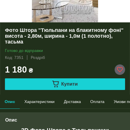
Фото Штора "Тюльпани на блакитному фоні"
висота - 2,80м, ширина - 1,0м (1 полотно),
тасьма
Готово до відправки
Код: 7351
Роздріб
1 180
₴
Купити
Опис
Характеристики
Доставка
Оплата
Умови п
Опис