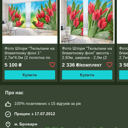
Фото Штори "Тюльпани на
Фото Штори "Тюльпани на
Фото
блакитному фоні 1"
блакитному фоні" висота -
блак
2,7м*4,0м (2 полотна по
2,83м, ширина - 2,0м (2
2,7м
2,0м), тасьма
полотна по 1,0м), тасьма
1,45
5 100
2 336
3 5
₴
₴/комплект
Купити
Купити
Про нас
100% позитивних з 15 відгуків за рік
Працює з 17.07.2012
м. Бровари