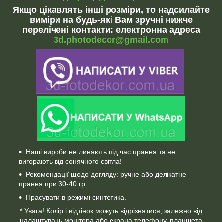
Якщо цікавлять інші розміри, то надсилайте
виміри на будь-які Вам зручні нижче
перелічені контакти: електронна адреса
3d.photodecor@gmail.com
Наші вироби не линяють під час прання та не
вигорають від сонячного світла!
Рекомендації щодо догляду: ручне або делікатне
прання при 30-40 гр.
Прасувати в режимі синтетика.
* Увага! Колір і відтінок можуть відрізнятися, залежно від
налаштувань монітора або екрана телефону, планшета