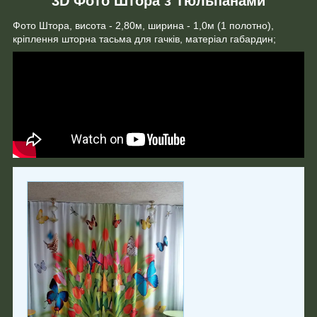
3D Фото Штора з Тюльпанами
Фото Штора, висота - 2,80м, ширина - 1,0м (1 полотно),
кріплення шторна тасьма для гачків, матеріал габардин;