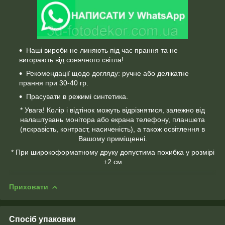
Наші вироби не линяють під час прання та не
вигорають від сонячного світла!
Рекомендації щодо догляду: ручне або делікатне
прання при 30-40 гр.
Прасувати в режимі синтетика.
* Увага! Колір і відтінок можуть відрізнятися, залежно від
налаштувань монітора або екрана телефону, планшета
(яскравість, контраст, насиченість), а також освітлення в
Вашому приміщенні.
* При широкоформатному друку допустима похибка у розмірі
±2 см
Приховати
Спосіб упаковки