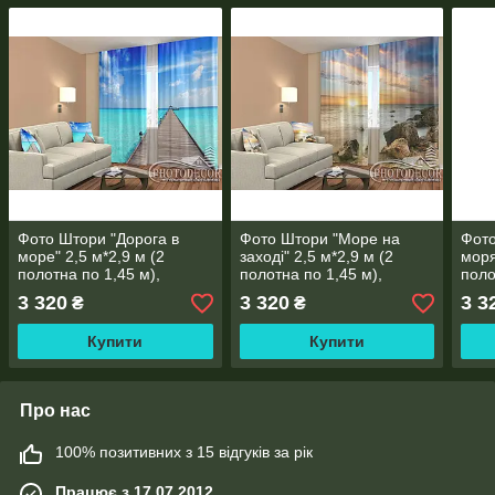
Фото Штори "Дорога в
Фото Штори "Море на
Фото
море" 2,5 м*2,9 м (2
заході" 2,5 м*2,9 м (2
моря
полотна по 1,45 м),
полотна по 1,45 м),
поло
тасьма
тасьма
3 320
3 320
3 3
₴
₴
Купити
Купити
Про нас
100% позитивних з 15 відгуків за рік
Працює з 17.07.2012