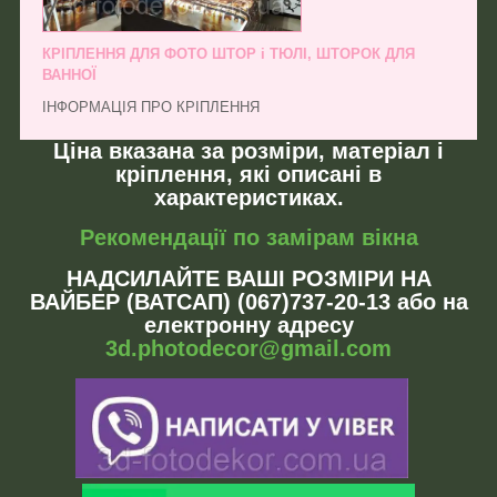
КРІПЛЕННЯ ДЛЯ ФОТО ШТОР і ТЮЛІ, ШТОРОК ДЛЯ
ВАННОЇ
ІНФОРМАЦІЯ ПРО КРІПЛЕННЯ
Ціна вказана за розміри, матеріал і
кріплення, які описані в
характеристиках.
Рекомендації по замірам вікна
НАДСИЛАЙТЕ ВАШІ РОЗМІРИ НА
ВАЙБЕР (ВАТСАП) (067)737-20-13 або на
електронну адресу
3d.photodecor@gmail.com