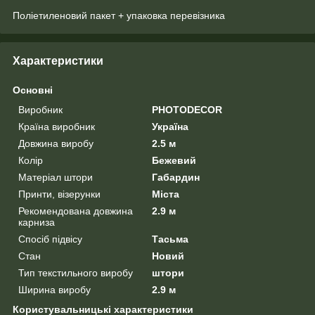
Поліетиленовий пакет + упаковка перевізника
Характеристики
Основні
Виробник
PHOTODECOR
Країна виробник
Україна
Довжина виробу
2.5 м
Колір
Бежевий
Матеріал штори
Габардин
Принти, візерунки
Міста
Рекомендована довжина
2.9 м
карниза
Спосіб підвісу
Тасьма
Стан
Новий
Тип текстильного виробу
штори
Ширина виробу
2.9 м
Користувальницькі характеристики