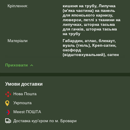
Кріплення:
кишеня на трубу, Липучка
(м’яка частина) на панель
для японського карнизу,
люверси, петлі з тканини на
липучках, шторна тасьма
для гачків, шторна тасьма
на трубу
Матеріали
Габардин, атлас, блекаут,
вуаль (тюль), Креп-сатин,
оксфорд
(відштовхувальний), сатен
Приховати
Умови доставки
Нова Пошта
Укрпошта
Meest ПОШТА
Доставка кур'єром по м. Бровари