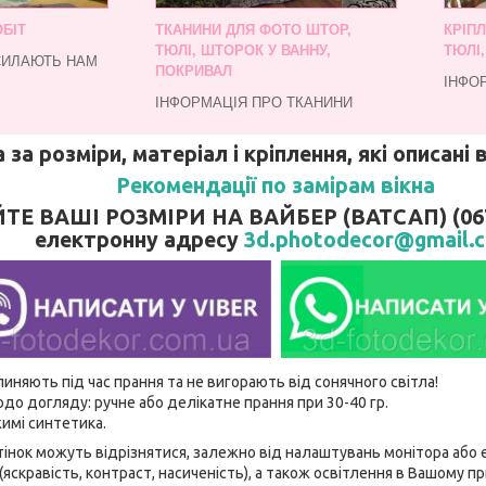
БІТ
ТКАНИНИ ДЛЯ ФОТО ШТОР,
КРІП
ТЮЛІ, ШТОРОК У ВАННУ,
ТЮЛІ
СИЛАЮТЬ НАМ
ПОКРИВАЛ
ІНФО
ІНФОРМАЦІЯ ПРО ТКАНИНИ
 за розміри, матеріал і кріплення, які описані
Рекомендації по замірам вікна
 ВАШІ РОЗМІРИ НА ВАЙБЕР (ВАТСАП) (067)
електронну адресу
3d.photodecor@gmail.
линяють під час прання та не вигорають від сонячного світла!
до догляду: ручне або делікатне прання при 30-40 гр.
имі синтетика.
відтінок можуть відрізнятися, залежно від налаштувань монітора аб
(яскравість, контраст, насиченість), а також освітлення в Вашому п