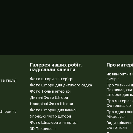
Галерея наших робіт,
Про матер
надіслали клієнти
Як виміряти в
Фото штори в інтер'єрі
вимірів
та тюль)
Фото Штори для дитячого садка
Про тканини 
Покривал, ска
Фото Тюль в інтер'єрі
шторок для в
Дитячі Фото Штори
Про матеріали
Новорічні Фото Штори
Фотошпалер
Фото Шторки для ванної
(Штори та
Про однотонни
Японські Фото Штори
Мікровуалі
Фото Шпалери в інтер'єрі
Види кріплен
фототюля
3D Покривала