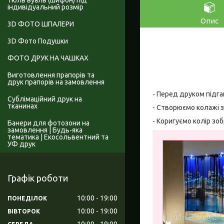
Тюль вуаль (шифон) під
індивідуальний розмір
Опис
3D ФОТО ШПАЛЕРИ
3D Фото Подушки
ФОТО ДРУК НА ЧАШКАХ
Виготовлення прапорів та
друк прапорів на замовлення
- Перед друком підга
Сублімаційний друк на
тканинах
- Створюємо колажі з
- Коригуємо колір зо
Банери для фотозони на
замовлення | Будь-яка
тематика | Екосольвентний та
УФ друк
Графік роботи
10:00
19:00
ПОНЕДІЛОК
10:00
19:00
ВІВТОРОК
10:00
19:00