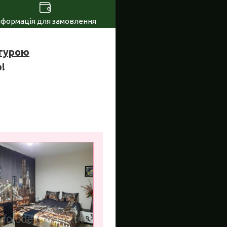
нформація для замовлення
ктурою
!