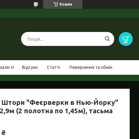
Кошик
ріали
Відгуки
Статті
Повернення та обмін
 Штори "Феєрверки в Нью-Йорку"
2,9м (2 полотна по 1,45м), тасьма
 ₴