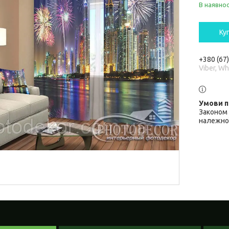
В наявнос
Ку
+380 (67
Viber, W
Законом 
належної