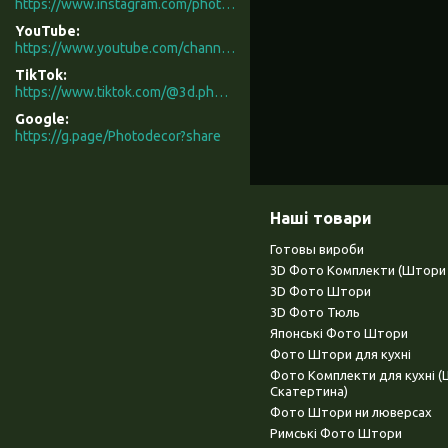
https://www.instagram.com/photodecor.com.ua/
YouTube
https://www.youtube.com/channel/UCXCUerfqRY1Pw7-IptdbqyA/videos
TikTok
https://www.tiktok.com/@3d.photodecor?is_from_webapp=1&sender_device=pc
Google
https://g.page/Photodecor?share
Наші товари
Готовы вироби
3D Фото Комплекти (Штори 
3D Фото Штори
3D Фото Тюль
Японські Фото Штори
Фото Штори для кухні
Фото Комплекти для кухні 
Скатертина)
Фото Штори ни люверсах
Римські Фото Штори