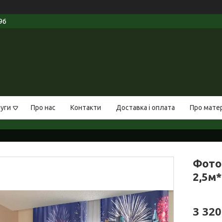
96
луги
Про нас
Контакти
Доставка і оплата
Про мате
Фото
2,5м*
3 320