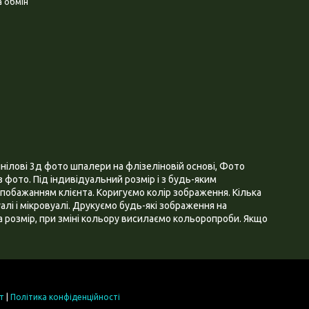
 обмін
нілові 3д фото шпалери на флізеліновій основі, Фото
 фото. Під індивідуальний розмір і з будь-яким
побажанням клієнта. Коригуємо колір зображення. Кілька
алі і мікровуалі. Друкуємо будь-які зображення на
 розмір, при зміні кольору висилаємо кольоропроби. Якщо
т
|
Політика конфіденційності