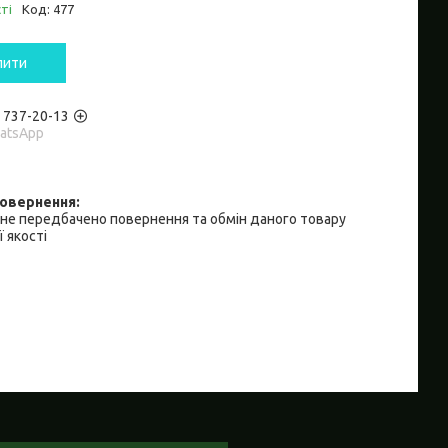
ті
Код:
477
пити
) 737-20-13
hatsApp
не передбачено повернення та обмін даного товару
 якості