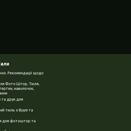
іали
ікно. Рекомендації щодо
для Фото Штор, Тюля,
тертин, наволочок,
анни
 та друк для
й тюль з Вуалі та
ня для фотоштор та