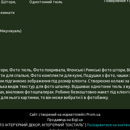
Повернення та
і (Штори,
Однотонний тюль
 кімнати
Мікровуаль)
и, Фото тюль, Фото покривала, Японські і Римські фото штори, Ві
и для спальні, Фото комплекти для кухні, Подушки з фото, чашки з
 підганяємо зображення під розмір клієнта. Створюємо колажі за 
ілька видів текстур для фото шпалер. Відшиває однотонні тюль з ву
х, вінілових фотошпалерах. Робимо безкоштовно макет під клієнта
для нього картинки, то він може вибрати її в фотобанку.
Сайт створений на маркетплейсі
Prom.ua
Продавець на Bigl.ua
ІНТЕРНЕТ МАГАЗИН "3D - ФОТО ІНТЕР’ЄРНИЙ ДЕКОР, ІНТЕР’ЄРНИЙ ТЕКСТИЛЬ" |
Поскаржитися на контен