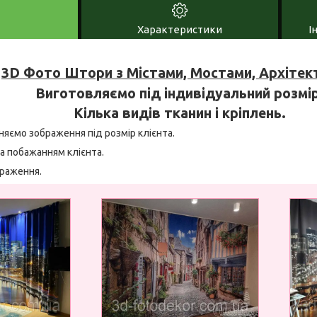
Характеристики
І
3D Фото Штори з Містами, Мостами, Архіте
Виготовляємо під індивідуальний розмір
Кілька видів тканин і кріплень.
няємо зображення під розмір клієнта.
а побажанням клієнта.
браження.