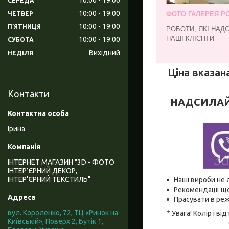
СЕРЕДА
10:00
19:00
ЧЕТВЕР
ФОТО ГАЛЕРЕЯ РО
10:00
19:00
ПʼЯТНИЦЯ
РОБОТИ, ЯКІ НАД
НАШІ КЛІЄНТИ
10:00
19:00
СУБОТА
Вихідний
НЕДІЛЯ
Ціна вказана
Контакти
НАДСИЛАЙТЕ
Ірина
ІНТЕРНЕТ МАГАЗИН "3D - ФОТО
ІНТЕР’ЄРНИЙ ДЕКОР,
ІНТЕР’ЄРНИЙ ТЕКСТИЛЬ"
Наші вироби не 
Рекомендації що
Прасувати в реж
вул. Короленко, 72, ТЦ «Ринок на
* Увага! Колір і 
Київській», Поверх 2, Бутік 1,