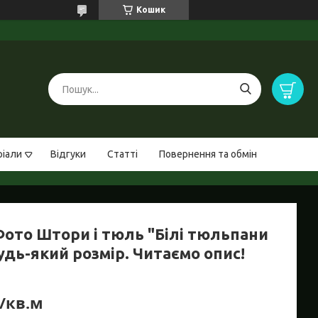
Кошик
ріали
Відгуки
Статті
Повернення та обмін
 Фото Штори і тюль "Білі тюльпани
будь-який розмір. Читаємо опис!
₴/кв.м