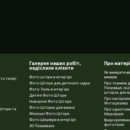
Галерея наших робіт,
Про матер
надіслали клієнти
Як виміряти в
Фото штори в інтер'єрі
вимірів
та тюль)
Фото Штори для дитячого садка
Про тканини 
Покривал, ска
Фото Тюль в інтер'єрі
шторок для в
Дитячі Фото Штори
Про матеріали
Новорічні Фото Штори
Фотошпалер
Фото Шторки для ванної
(Штори та
Про однотонни
Японські Фото Штори
Мікровуалі
Фото Шпалери в інтер'єрі
Види кріплен
фототюля
3D Покривала