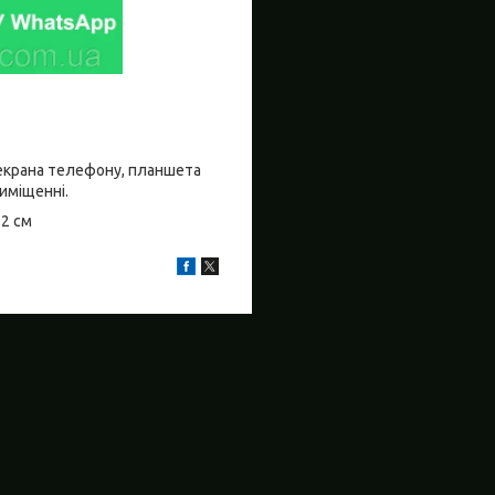
о екрана телефону, планшета
риміщенні.
±2 см