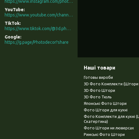
https://www.instagram.com/photodecor.com.ua/
YouTube
https://www.youtube.com/channel/UCXCUerfqRY1Pw7-IptdbqyA/videos
TikTok
https://www.tiktok.com/@3d.photodecor?is_from_webapp=1&sender_device=pc
Google
https://g.page/Photodecor?share
Наші товари
Готовы вироби
3D Фото Комплекти (Штори 
3D Фото Штори
3D Фото Тюль
Японські Фото Штори
Фото Штори для кухні
Фото Комплекти для кухні 
Скатертина)
Фото Штори ни люверсах
Римські Фото Штори