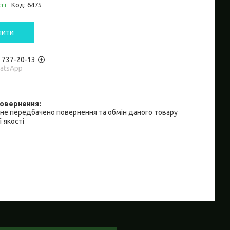
ті
Код:
6475
пити
) 737-20-13
hatsApp
не передбачено повернення та обмін даного товару
 якості