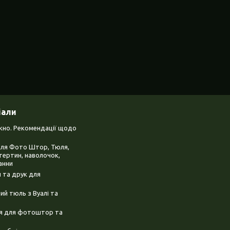
іали
ікно. Рекомендації щодо
для Фото Штор, Тюля,
тертин, наволочок,
анни
 та друк для
й тюль з Вуалі та
ня для фотоштор та