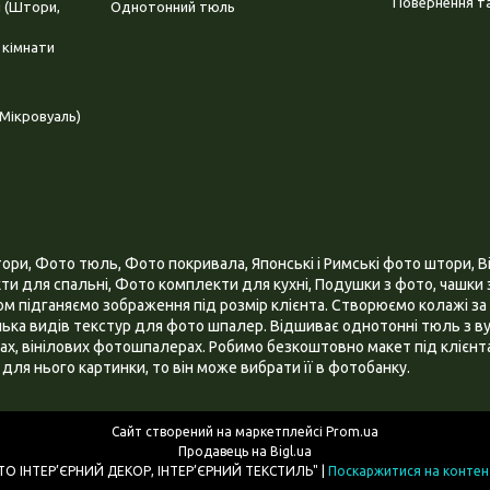
Повернення та
і (Штори,
Однотонний тюль
 кімнати
Мікровуаль)
и, Фото тюль, Фото покривала, Японські і Римські фото штори, Ві
и для спальні, Фото комплекти для кухні, Подушки з фото, чашки з
 підганяємо зображення під розмір клієнта. Створюємо колажі за 
ілька видів текстур для фото шпалер. Відшиває однотонні тюль з ву
х, вінілових фотошпалерах. Робимо безкоштовно макет під клієнта
для нього картинки, то він може вибрати її в фотобанку.
Сайт створений на маркетплейсі
Prom.ua
Продавець на Bigl.ua
ІНТЕРНЕТ МАГАЗИН "3D - ФОТО ІНТЕР’ЄРНИЙ ДЕКОР, ІНТЕР’ЄРНИЙ ТЕКСТИЛЬ" |
Поскаржитися на контен