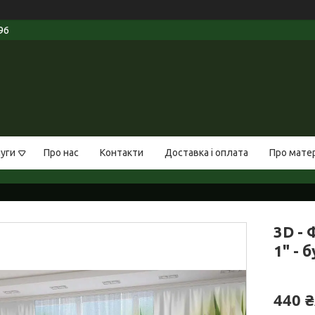
96
луги
Про нас
Контакти
Доставка і оплата
Про мате
3D -
1" - 
440 