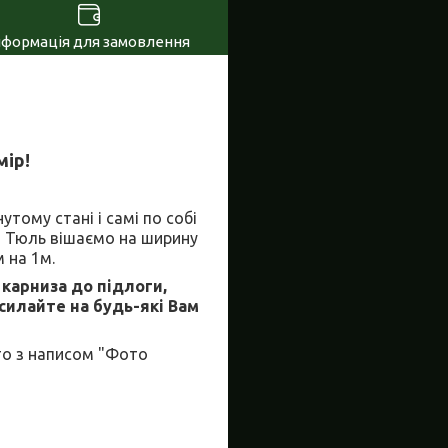
нформація для замовлення
мір!
тому стані і самі по собі
о Тюль вішаємо на ширину
 на 1м.
 карниза до підлоги,
дсилайте на будь-які Вам
то з написом "Фото