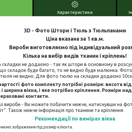
Характеристики
І
3D - Фото Штори і Тюль з Тюльпанами
Ціна вказана за 1 кв.м.
Вироби виготовляємо під індивідуальний роз
Кілька на вибір видів тканин і кріплень!
складки не додаємо - так як штори в основному в розсуну
кщо складок буде багато, то не видно буде малюнка. Фот
 тюля не видно. Для фото тюлю на складки додаємо 50см
артості фото комплекту потрібні розміри: висота від
і ширина вікна, і яке потрібно кріплення. Розміри на
ераховані контакти.
і вироби - Ви можете побачити нижче, натиснувши на фо
іт". Також нижче інформація про тканини та кріплення.
Рекомендації по вимірах вікна
няємо зображення під розмір клієнта.