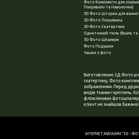
Фото Комплекти для спальн
Покривало та Наволочки)
3D Фото Шторки для ванної
3D Фото Покривала
3D Фото Скатертина
Однотонний тюль (Вуаль та 
3D Фото Шпалери
Фото Подушки
Чашки з фото
Виготовляємо 3Д Фото штор
скатертину, Фото комплект
зображенням. Перед друком
видів тканин і кріплень. К
флізелінових фотошпалера
клієнт не знайшов бажаної 