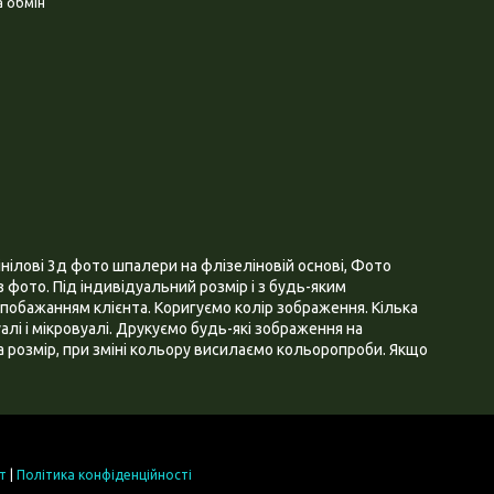
 обмін
нілові 3д фото шпалери на флізеліновій основі, Фото
 фото. Під індивідуальний розмір і з будь-яким
побажанням клієнта. Коригуємо колір зображення. Кілька
алі і мікровуалі. Друкуємо будь-які зображення на
 розмір, при зміні кольору висилаємо кольоропроби. Якщо
т
|
Політика конфіденційності