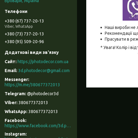
Бровари, Україна
+380 (67) 737-20-13
Viber, WhatsApp
Наші вироби не 
Рекомендації що
+380 (73) 737-20-13
Прасувати в реж
+380 (95) 509-20-96
* Увага! Колір і 
https://photodecor.com.ua
3d.photodecor@gmail.com
https://m.me/380677372013
@photodecor3d
380677372013
380677372013
Facebook
https://www.facebook.com/3d.photodecor/
Instagram