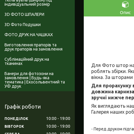
Тюль вуаль (шифон) під
індивідуальний розмір
Опис
3D ФОТО ШПАЛЕРИ
3D Фото Подушки
ФОТО ДРУК НА ЧАШКАХ
Виготовлення прапорів та
друк прапорів на замовлення
Сублімаційний друк на
тканинах
Для Фото штор на 
роблять збірки. Я
Банери для фотозони на
вікна. За шторами
замовлення | Будь-яка
тематика | Екосольвентний та
Для прорахунку в
УФ друк
довжина карниза 
зручні нижче пер
Як виглядають наш
Графік роботи
Галерея наших роб
10:00
19:00
ПОНЕДІЛОК
10:00
19:00
ВІВТОРОК
- Перед друком підга
10:00
19:00