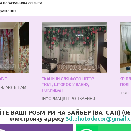
а побажанням клієнта.
браження.
БІТ
ТКАНИНИ ДЛЯ ФОТО ШТОР,
КРІП
ТЮЛІ, ШТОРОК У ВАННУ,
ТЮЛІ
СИЛАЮТЬ НАМ
ПОКРИВАЛ
ІНФО
ІНФОРМАЦІЯ ПРО ТКАНИНИ
 ВАШІ РОЗМІРИ НА ВАЙБЕР (ВАТСАП) (067)
електронну адресу
3d.photodecor@gmail.