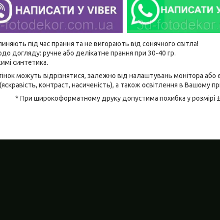
линяють під час прання та не вигорають від сонячного світла!
до догляду: ручне або делікатне прання при 30-40 гр.
имі синтетика.
відтінок можуть відрізнятися, залежно від налаштувань монітора аб
(яскравість, контраст, насиченість), а також освітлення в Вашому п
* При широкоформатному друку допустима похибка у розмірі 