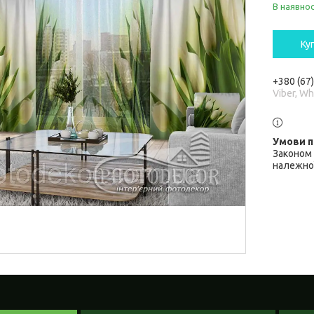
В наявнос
Ку
+380 (67
Viber, W
Законом 
належної