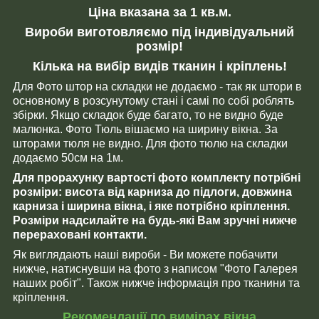
Ціна вказана за 1 кв.м.
Вироби виготовляємо під індивідуальний
розмір!
Кілька на вибір видів тканин і кріплень!
Для Фото штор на складки не додаємо - так як штори в
основному в розсунутому стані і самі по собі роблять
збірки. Якщо складок буде багато, то не видно буде
малюнка. Фото Тюль вішаємо на ширину вікна. За
шторами тюля не видно. Для фото тюлю на складки
додаємо 50см на 1м.
Для прорахунку вартості фото комплекту потрібні
розміри: висота від карниза до підлоги, довжина
карниза і ширина вікна, і яке потрібно кріплення.
Розміри надсилайте на будь-які Вам зручні нижче
перераховані контакти.
Як виглядають наші вироби - Ви можете побачити
нижче, натиснувши на фото з написом "Фото Галерея
наших робіт". Також нижче інформація про тканини та
кріплення.
Рекомендації по вимірах вікна