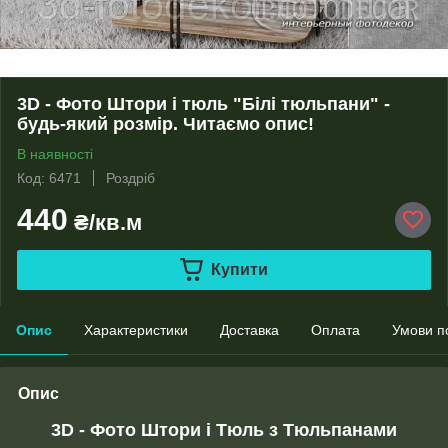
3D - Фото Штори і тюль "Білі тюльпани" -
будь-який розмір. Читаємо опис!
В наявності
Код: 6471
Роздріб
440
₴/кв.м
Купити
Опис
Характеристики
Доставка
Оплата
Умови п
Опис
3D - Фото Штори і Тюль з Тюльпанами