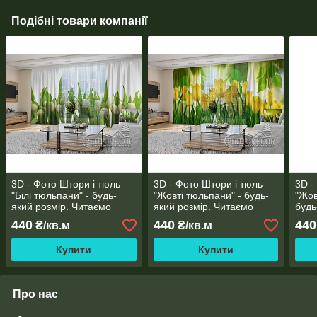
Подібні товари компанії
3D - Фото Штори і тюль
3D - Фото Штори і тюль
3D -
"Білі тюльпани" - будь-
"Жовті тюльпани" - будь-
"Жов
який розмір. Читаємо
який розмір. Читаємо
будь
опис!
опис!
опис
440
440
440
₴/кв.м
₴/кв.м
Купити
Купити
Про нас