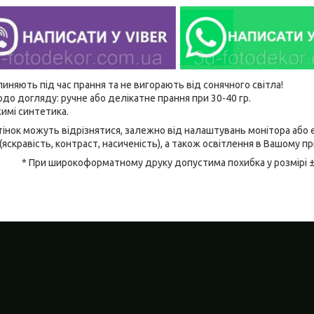
линяють під час прання та не вигорають від сонячного світла!
до догляду: ручне або делікатне прання при 30-40 гр.
имі синтетика.
відтінок можуть відрізнятися, залежно від налаштувань монітора аб
(яскравість, контраст, насиченість), а також освітлення в Вашому п
* При широкоформатному друку допустима похибка у розмірі 