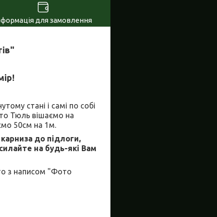
нформація для замовлення
тів"
мір!
тому стані і самі по собі
ото Тюль вішаємо на
мо 50см на 1м.
 карниза до підлоги,
дсилайте на будь-які Вам
то з написом "Фото