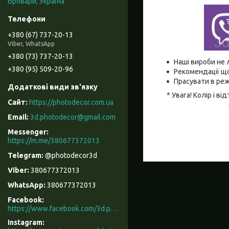
Бровари, Україна
+380 (67) 737-20-13
Viber, WhatsApp
+380 (73) 737-20-13
Наші вироби не 
+380 (95) 509-20-96
Рекомендації що
Прасувати в реж
* Увага! Колір і 
https://photodecor.com.ua
3d.photodecor@gmail.com
https://m.me/380677372013
@photodecor3d
380677372013
380677372013
Facebook
https://www.facebook.com/3d.photodecor/
Instagram