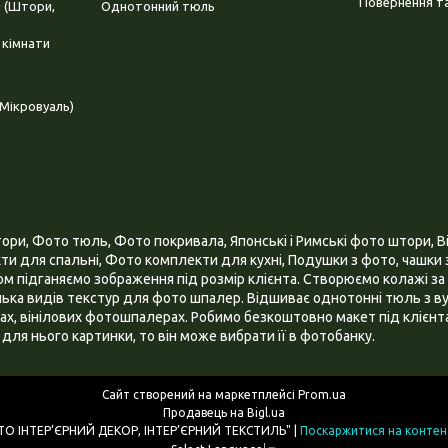
Повернення та
і (Штори,
Однотонний тюль
 кімнати
Мікровуаль)
и, Фото тюль, Фото покривала, Японські і Римські фото штори, Ві
и для спальні, Фото комплекти для кухні, Подушки з фото, чашки з
 підганяємо зображення під розмір клієнта. Створюємо колажі за 
ілька видів текстур для фото шпалер. Відшиває однотонні тюль з ву
х, вінілових фотошпалерах. Робимо безкоштовно макет під клієнта
для нього картинки, то він може вибрати її в фотобанку.
Сайт створений на маркетплейсі
Prom.ua
Продавець на Bigl.ua
ІНТЕРНЕТ МАГАЗИН "3D - ФОТО ІНТЕР’ЄРНИЙ ДЕКОР, ІНТЕР’ЄРНИЙ ТЕКСТИЛЬ" |
Поскаржитися на контен