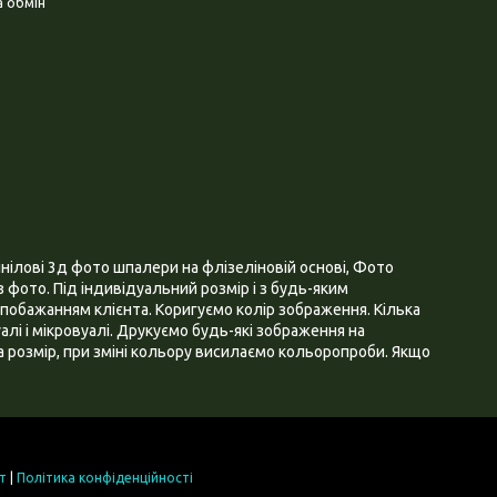
 обмін
нілові 3д фото шпалери на флізеліновій основі, Фото
 фото. Під індивідуальний розмір і з будь-яким
побажанням клієнта. Коригуємо колір зображення. Кілька
алі і мікровуалі. Друкуємо будь-які зображення на
 розмір, при зміні кольору висилаємо кольоропроби. Якщо
т
|
Політика конфіденційності