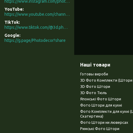
https://www.instagram.com/photodecor.com.ua/
YouTube
https://www.youtube.com/channel/UCXCUerfqRY1Pw7-IptdbqyA/videos
TikTok
https://www.tiktok.com/@3d.photodecor?is_from_webapp=1&sender_device=pc
Google
https://g.page/Photodecor?share
Наші товари
Готовы вироби
3D Фото Комплекти (Штори 
3D Фото Штори
3D Фото Тюль
Японські Фото Штори
Фото Штори для кухні
Фото Комплекти для кухні 
Скатертина)
Фото Штори ни люверсах
Римські Фото Штори