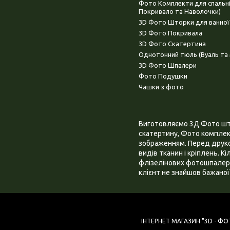
Фото Комплекти для спальн
Покривало та Наволочки)
3D Фото Шторки для ванної
3D Фото Покривала
3D Фото Скатертина
Однотонний тюль (Вуаль та 
3D Фото Шпалери
Фото Подушки
Чашки з фото
Виготовляємо 3Д Фото штор
скатертину, Фото комплект
зображенням. Перед друком
видів тканин і кріплень. К
флізелінових фотошпалера
клієнт не знайшов бажаної 