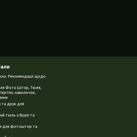
іали
ікно. Рекомендації щодо
для Фото Штор, Тюля,
тертин, наволочок,
анни
 та друк для
й тюль з Вуалі та
ня для фотоштор та