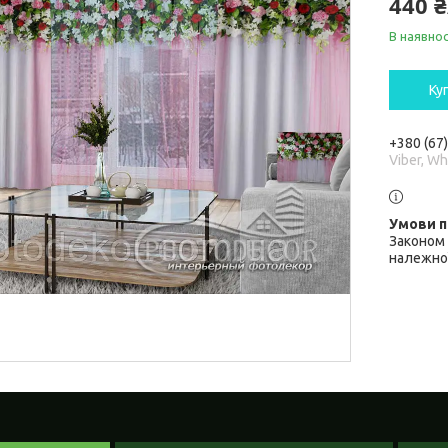
440 
В наявнос
Ку
+380 (67
Viber, W
Законом 
належної