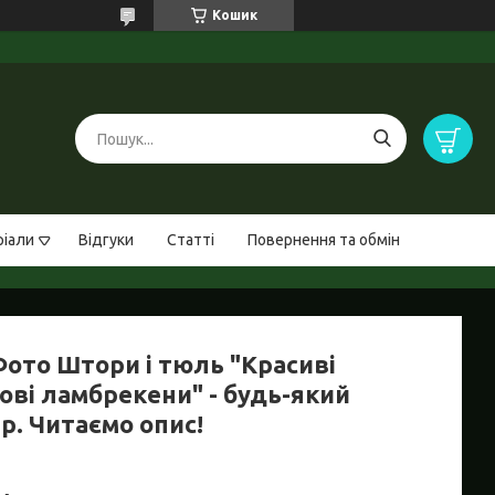
Кошик
ріали
Відгуки
Статті
Повернення та обмін
Фото Штори і тюль "Красиві
ові ламбрекени" - будь-який
р. Читаємо опис!