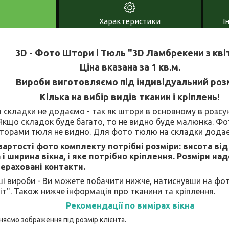
Характеристики
І
3D - Фото Штори і Тюль "3D Ламбрекени з кві
Ціна вказана за 1 кв.м.
Вироби виготовляємо під індивідуальний роз
Кілька на вибір видів тканин і кріплень!
складки не додаємо - так як штори в основному в розсуну
Якщо складок буде багато, то не видно буде малюнка. Ф
 шторами тюля не видно. Для фото тюлю на складки додає
артості фото комплекту потрібні розміри: висота від
і ширина вікна, і яке потрібно кріплення. Розміри на
ераховані контакти.
і вироби - Ви можете побачити нижче, натиснувши на фо
іт". Також нижче інформація про тканини та кріплення.
Рекомендації по вимірах вікна
няємо зображення під розмір клієнта.