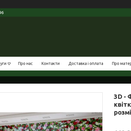
96
луги
Про нас
Контакти
Доставка і оплата
Про мате
3D - 
квітк
розмі