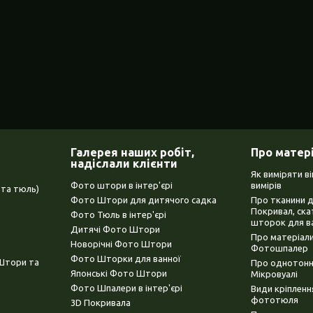
Галерея наших робіт,
Про матер
надіслали клієнти
Як виміряти в
Фото штори в інтер'єрі
вимірів
та тюль)
Фото Штори для дитячого садка
Про тканини 
Покривал, ска
Фото Тюль в інтер'єрі
шторок для в
Дитячі Фото Штори
Про матеріали
Новорічні Фото Штори
Фотошпалер
Фото Шторки для ванної
(Штори та
Про однотонни
Японські Фото Штори
Мікровуалі
Фото Шпалери в інтер'єрі
Види кріплен
фототюля
3D Покривала