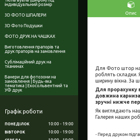
Тюль вуаль (шифон) під
індивідуальний розмір
Опис
3D ФОТО ШПАЛЕРИ
3D Фото Подушки
ФОТО ДРУК НА ЧАШКАХ
Виготовлення прапорів та
друк прапорів на замовлення
Сублімаційний друк на
тканинах
Для Фото штор на 
роблять складки. 
Банери для фотозони на
ширину вікна. За
замовлення | Будь-яка
тематика | Екосольвентний та
Для прорахунку в
УФ друк
довжина карниза 
зручні нижче пер
Як виглядають наш
Графік роботи
Галерея наших роб
10:00
19:00
ПОНЕДІЛОК
10:00
19:00
ВІВТОРОК
- Перед друком підга
10:00
19:00