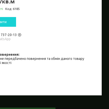
₴/кв.м
ті
Код:
6185
пити
) 737-20-13
hatsApp
не передбачено повернення та обмін даного товару
 якості