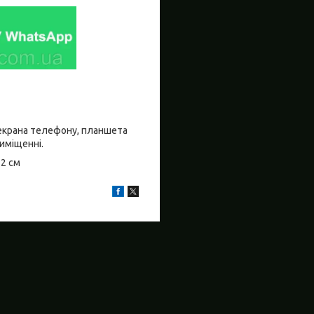
о екрана телефону, планшета
риміщенні.
±2 см