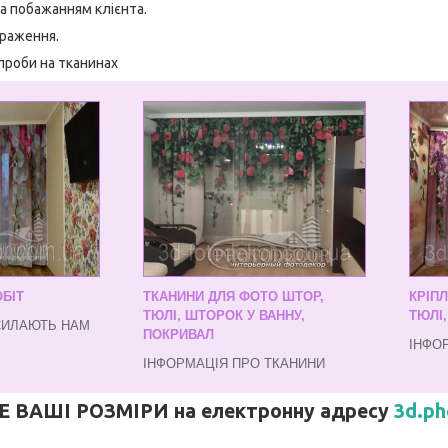
а побажанням клієнта.
браження.
проби на тканинах
БІТ
ТКАНИНИ ДЛЯ ФОТО ШТОР,
КРІП
ТЮЛІ, ШТОРОК У ВАННУ,
ТЮЛІ
СИЛАЮТЬ НАМ
ПОКРИВАЛ
ІНФО
ІНФОРМАЦІЯ ПРО ТКАНИНИ
ВАШІ РОЗМІРИ на електронну адресу
3d.p