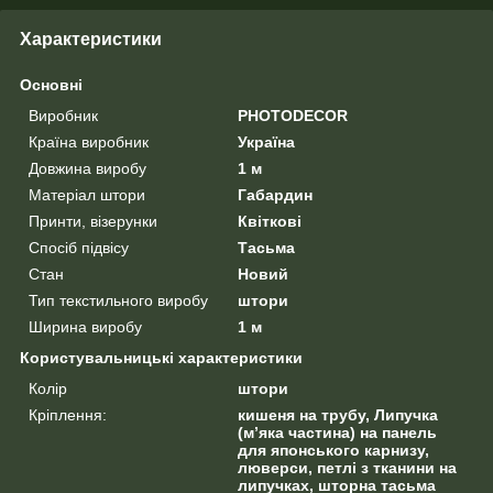
Характеристики
Основні
Виробник
PHOTODECOR
Країна виробник
Україна
Довжина виробу
1 м
Матеріал штори
Габардин
Принти, візерунки
Квіткові
Спосіб підвісу
Тасьма
Стан
Новий
Тип текстильного виробу
штори
Ширина виробу
1 м
Користувальницькі характеристики
Колір
штори
Кріплення:
кишеня на трубу, Липучка
(м’яка частина) на панель
для японського карнизу,
люверси, петлі з тканини на
липучках, шторна тасьма