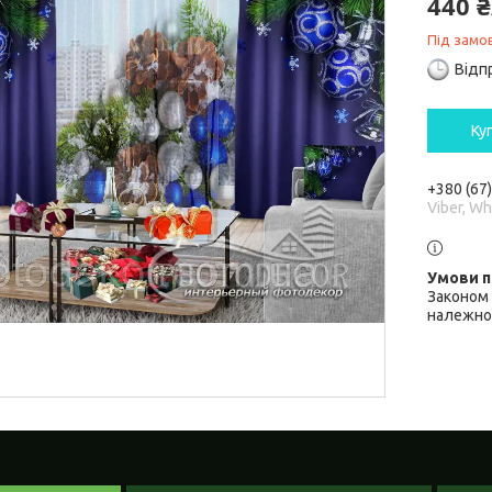
440 
Під замо
Відп
Ку
+380 (67
Viber, W
Законом 
належної