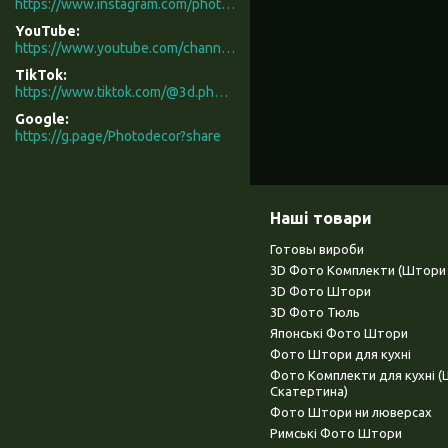
https://www.instagram.com/photodecor.com.ua/
YouTube
https://www.youtube.com/channel/UCXCUerfqRY1Pw7-IptdbqyA/videos
TikTok
https://www.tiktok.com/@3d.photodecor?is_from_webapp=1&sender_device=pc
Google
https://g.page/Photodecor?share
Наші товари
Готовы вироби
3D Фото Комплекти (Штори 
3D Фото Штори
3D Фото Тюль
Японські Фото Штори
Фото Штори для кухні
Фото Комплекти для кухні 
Скатертина)
Фото Штори ни люверсах
Римські Фото Штори