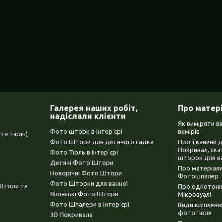
Галерея наших робіт,
Про матер
надіслали клієнти
Як виміряти в
Фото штори в інтер'єрі
вимірів
та тюль)
Фото Штори для дитячого садка
Про тканини 
Покривал, ска
Фото Тюль в інтер'єрі
шторок для в
Дитячі Фото Штори
Про матеріали
Новорічні Фото Штори
Фотошпалер
Фото Шторки для ванної
(Штори та
Про однотонни
Японські Фото Штори
Мікровуалі
Фото Шпалери в інтер'єрі
Види кріплен
фототюля
3D Покривала