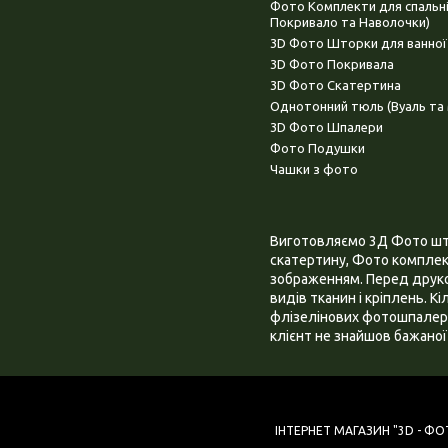
Фото Комплекти для спальн
Покривало та Наволочки)
3D Фото Шторки для ванної
3D Фото Покривала
3D Фото Скатертина
Однотонний тюль (Вуаль та 
3D Фото Шпалери
Фото Подушки
Чашки з фото
Виготовляємо 3Д Фото штор
скатертину, Фото комплект
зображенням. Перед друком
видів тканин і кріплень. К
флізелінових фотошпалера
клієнт не знайшов бажаної 