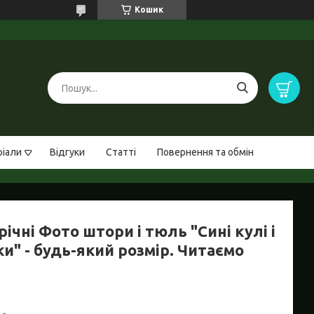
Кошик
ріали
Відгуки
Статті
Повернення та обмін
ічні Фото штори і тюль "Сині кулі і
и" - будь-який розмір. Читаємо