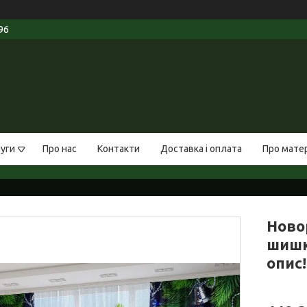
96
луги
Про нас
Контакти
Доставка і оплата
Про мате
Новор
шишк
опис!