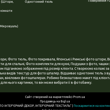
Повернення та
і (Штори,
Однотонний тюль
 кімнати
Мікровуаль)
и, Фото тюль, Фото покривала, Японські і Римські фото штори, Ві
и для спальні, Фото комплекти для кухні, Подушки з фото, чашки з
 підганяємо зображення під розмір клієнта. Створюємо колажі за 
ілька видів текстур для фото шпалер. Відшиває однотонні тюль з ву
х, вінілових фотошпалерах. Робимо безкоштовно макет під клієнта
для нього картинки, то він може вибрати її в фотобанку.
Сайт створений на маркетплейсі
Prom.ua
Продавець на Bigl.ua
ІНТЕРНЕТ МАГАЗИН "3D - ФОТО ІНТЕР’ЄРНИЙ ДЕКОР, ІНТЕР’ЄРНИЙ ТЕКСТИЛЬ" |
Поскаржитися на контен