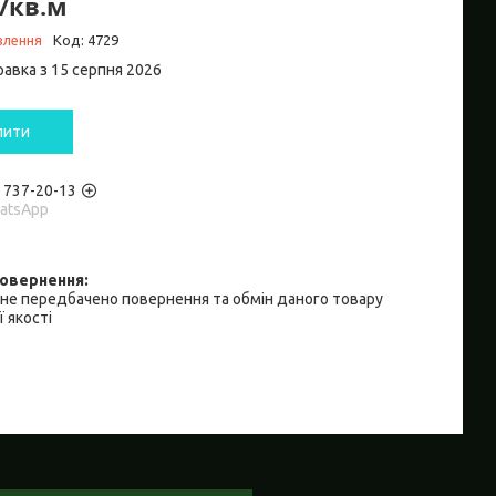
₴/кв.м
влення
Код:
4729
равка з 15 серпня 2026
пити
) 737-20-13
hatsApp
не передбачено повернення та обмін даного товару
 якості