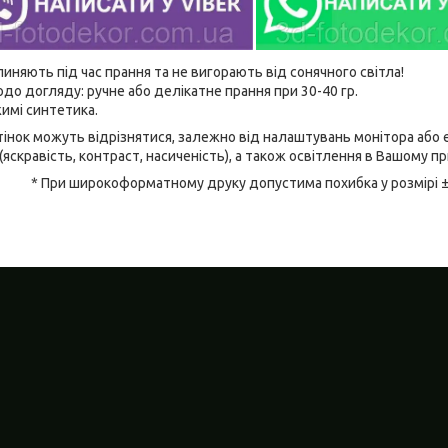
линяють під час прання та не вигорають від сонячного світла!
до догляду: ручне або делікатне прання при 30-40 гр.
имі синтетика.
відтінок можуть відрізнятися, залежно від налаштувань монітора аб
(яскравість, контраст, насиченість), а також освітлення в Вашому п
* При широкоформатному друку допустима похибка у розмірі 