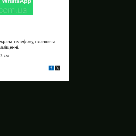
о екрана телефону, планшета
риміщенні.
±2 см