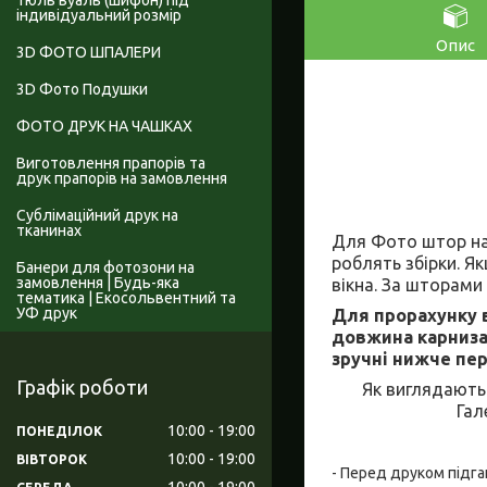
Тюль вуаль (шифон) під
індивідуальний розмір
Опис
3D ФОТО ШПАЛЕРИ
3D Фото Подушки
ФОТО ДРУК НА ЧАШКАХ
Виготовлення прапорів та
друк прапорів на замовлення
Сублімаційний друк на
тканинах
Для Фото штор на 
роблять збірки. Я
Банери для фотозони на
замовлення | Будь-яка
вікна. За шторами
тематика | Екосольвентний та
УФ друк
Для прорахунку в
довжина карниза 
зручні нижче пер
Графік роботи
Як виглядають
Гал
10:00
19:00
ПОНЕДІЛОК
10:00
19:00
ВІВТОРОК
- Перед друком підга
10:00
19:00