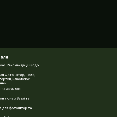
іали
ікно. Рекомендації щодо
для Фото Штор, Тюля,
тертин, наволочок,
анни
 та друк для
й тюль з Вуалі та
ня для фотоштор та