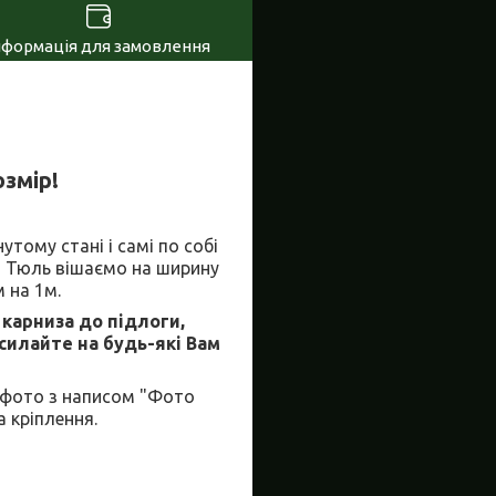
нформація для замовлення
змір!
!
тому стані і самі по собі
о Тюль вішаємо на ширину
 на 1м.
 карниза до підлоги,
дсилайте на будь-які Вам
 фото з написом "Фото
 кріплення.