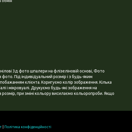
 обмін
нілові 3д фото шпалери на флізеліновій основі, Фото
 фото. Під індивідуальний розмір і з будь-яким
побажанням клієнта. Коригуємо колір зображення. Кілька
алі і мікровуалі. Друкуємо будь-які зображення на
 розмір, при зміні кольору висилаємо кольоропроби. Якщо
т
|
Політика конфіденційності