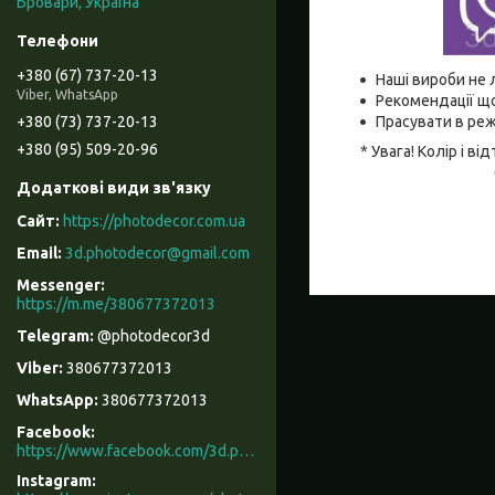
Бровари, Україна
+380 (67) 737-20-13
Наші вироби не 
Viber, WhatsApp
Рекомендації що
Прасувати в реж
+380 (73) 737-20-13
+380 (95) 509-20-96
* Увага! Колір і 
https://photodecor.com.ua
3d.photodecor@gmail.com
https://m.me/380677372013
@photodecor3d
380677372013
380677372013
Facebook
https://www.facebook.com/3d.photodecor/
Instagram