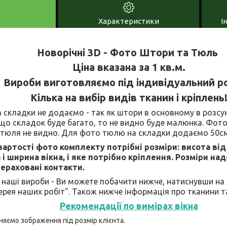
Характеристики
І
Новорічні 3D - Фото Штори та Тюль
Ціна вказана за 1 кв.м.
Вироби виготовляємо під індивідуальний ро
Кілька на вибір видів тканин і кріплень
складки не додаємо - так як штори в основному в розсуну
кщо складок буде багато, то не видно буде малюнка. Фот
 тюля не видно. Для фото тюлю на складки додаємо 50см
артості фото комплекту потрібні розміри: висота від
і ширина вікна, і яке потрібно кріплення. Розміри на
ераховані контакти.
 наші вироби - Ви можете побачити нижче, натиснувши на
ерея наших робіт". Також нижче інформація про тканини та
Рекомендації по вимірах вікна
няємо зображення під розмір клієнта.