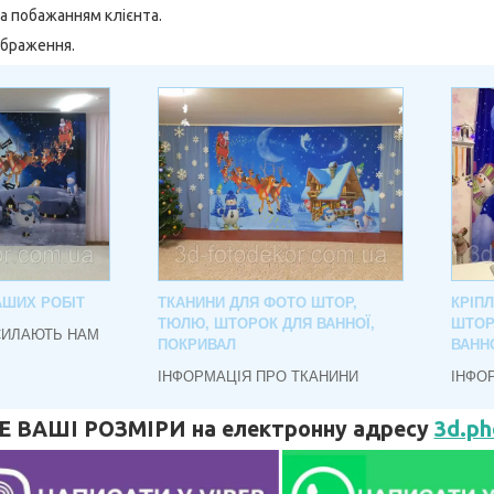
а побажанням клієнта.
ображення.
АШИХ РОБІТ
ТКАНИНИ ДЛЯ ФОТО ШТОР,
КРІП
ТЮЛЮ, ШТОРОК ДЛЯ ВАННОЇ,
ШТОР
СИЛАЮТЬ НАМ
ПОКРИВАЛ
ВАНН
ІНФОРМАЦІЯ ПРО ТКАНИНИ
ІНФО
ВАШІ РОЗМІРИ на електронну адресу
3d.p