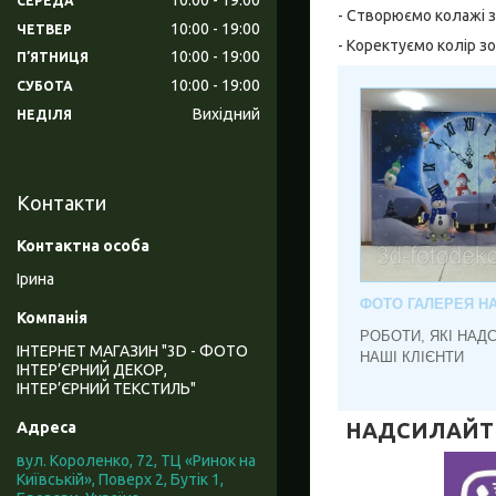
СЕРЕДА
- Створюємо колажі з
10:00
19:00
ЧЕТВЕР
- Коректуємо колір з
10:00
19:00
ПʼЯТНИЦЯ
10:00
19:00
СУБОТА
Вихідний
НЕДІЛЯ
Контакти
Ірина
ФОТО ГАЛЕРЕЯ Н
РОБОТИ, ЯКІ НАД
ІНТЕРНЕТ МАГАЗИН "3D - ФОТО
НАШІ КЛІЄНТИ
ІНТЕР’ЄРНИЙ ДЕКОР,
ІНТЕР’ЄРНИЙ ТЕКСТИЛЬ"
НАДСИЛАЙТЕ 
вул. Короленко, 72, ТЦ «Ринок на
Київській», Поверх 2, Бутік 1,