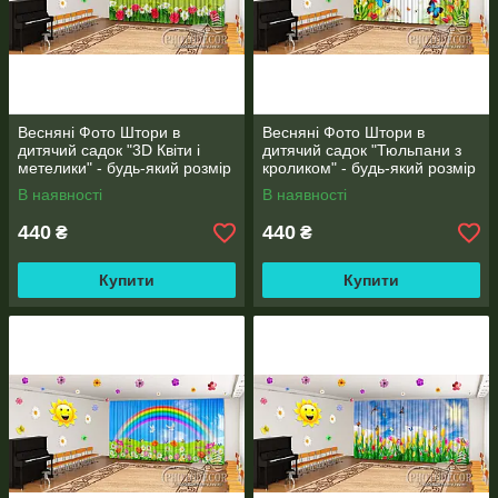
Весняні Фото Штори в
Весняні Фото Штори в
дитячий садок "3D Квіти і
дитячий садок "Тюльпани з
метелики" - будь-який розмір
кроликом" - будь-який розмір
В наявності
В наявності
440
440
₴
₴
Купити
Купити