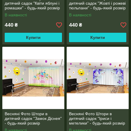
дитячий садок "Квіти яблуні і
дитячий садок "Жовті і рожеві
ромашки" - будь-який розмір
тюльпани" - будь-який розмір
В наявності
В наявності
440
440
₴
₴
Купити
Купити
Весняні Фото Штори в
Весняні Фото Штори в
дитячий садок "Замок Діснея"
дитячий садок "Іриси і
- будь-який розмір
метелики" - будь-який розмір
В наявності
В наявності