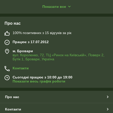
У каталозі представлені фотоштори, які гармонійно
Показати все
підходять для:
оформлення музичних та актових залів
святкових заходів, ранків, випускних
Про нас
фотозон у дитячому садку та школі
100% позитивних з 15 відгуків за рік
сезонного оновлення інтер’єру
Працює з 17.07.2012
Ми виготовляємо фотоштори
під індивідуальні розміри
, з
урахуванням ширини та висоти приміщення. За бажанням
м. Бровари
можливе створення
унікального дизайну або колажу
на
вул. Короленко, 72, ТЦ «Ринок на Київській», Поверх 2,
весняну чи літню тематику.
Бутік 1, Бровари, Україна
Фотоштори легко поєднуються з іншим декором і
Контакти
допомагають створити атмосферу радості, затишку та свята.
Сьогодні працює з 10:00 до 19:00
Показати весь графік роботи
Про нас
Контакти