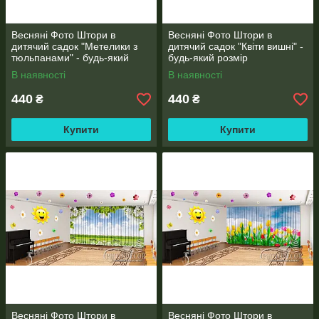
Весняні Фото Штори в
Весняні Фото Штори в
дитячий садок "Метелики з
дитячий садок "Квіти вишні" -
тюльпанами" - будь-який
будь-який розмір
розмір
В наявності
В наявності
440
440
₴
₴
* Увага! Колір і відтінок може відрізнятися, в залежності від
налаштувань монітора або екрана телефону, планшета
Купити
Купити
(яскравість, контраст, насиченість), а також освітлення.
* При широкоформатному друку допустима похибка у розмірі
±2 см
Весняні Фото Штори в
Весняні Фото Штори в