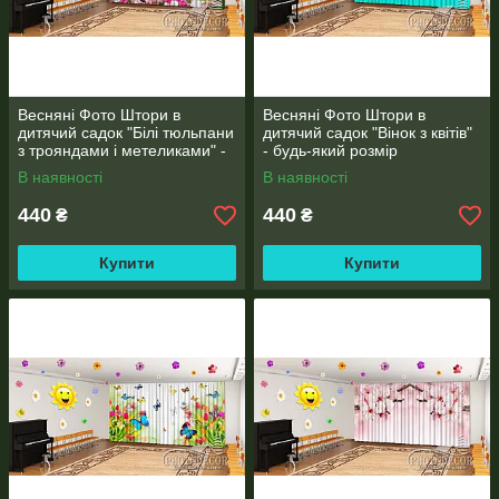
Весняні Фото Штори в
Весняні Фото Штори в
дитячий садок "Білі тюльпани
дитячий садок "Вінок з квітів"
з трояндами і метеликами" -
- будь-який розмір
будь-який розмір
В наявності
В наявності
440
440
₴
₴
КРІПЛЕННЯ ДЛЯ ФОТО ШТОР
ІНФОРМАЦІЯ ПРО КРІПЛЕННЯ
Купити
Купити
ДЛЯ ПРОРАХУНКУ ВАРТОСТІ ВАШОГО РОЗМІРУ і
ПОБАЖАННЯ ДО МАКЕТУ НАДСИЛАЙТЕ НА ВАЙБЕР
(ВАТСАП) (067)737-20-13 або на електронну адресу
3d.photodecor@gmail.com
В коментарях вкажіть розміри і всі побажання. Вам
обов'язково зателефонують!