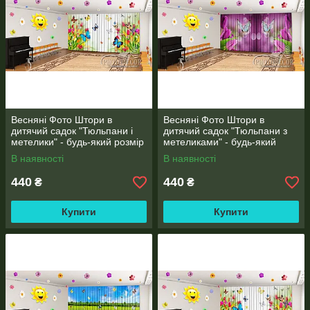
Весняні Фото Штори в
Весняні Фото Штори в
дитячий садок "Тюльпани і
дитячий садок "Тюльпани з
метелики" - будь-який розмір
метеликами" - будь-який
розмір
В наявності
В наявності
440
440
₴
₴
Купити
Купити