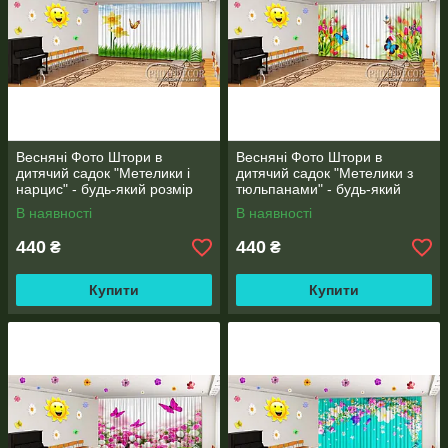
ФОТО ГАЛЕРЕЯ РОБІТ
РОБОТИ, ЯКІ НАДСИЛАЮТЬ НАМ НАШІ КЛІЄНТИ
Весняні Фото Штори в
Весняні Фото Штори в
дитячий садок "Метелики і
дитячий садок "Метелики з
нарцис" - будь-який розмір
тюльпанами" - будь-який
розмір
В наявності
В наявності
440
440
₴
₴
Купити
Купити
ТКАНИНИ ДЛЯ ФОТО ШТОР, ТЮЛЯ, ШТОРОК У ВАННУ,
ПОКРИВАЛ
ІНФОРМАЦІЯ ПРО ТКАНИНИ