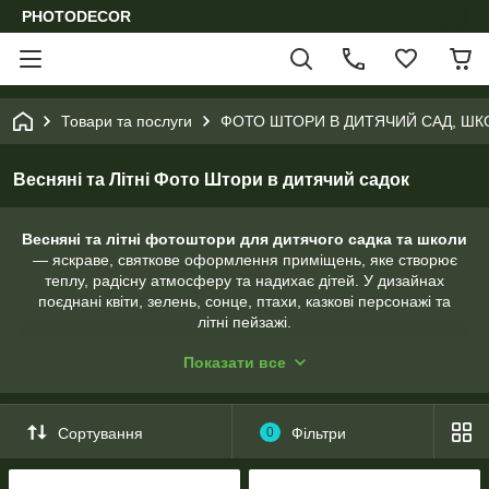
PHOTODECOR
Товари та послуги
ФОТО ШТОРИ В ДИТЯЧИЙ САД, ШК
Весняні та Літні Фото Штори в дитячий садок
Весняні та літні фотоштори для дитячого садка та школи
— яскраве, святкове оформлення приміщень, яке створює
теплу, радісну атмосферу та надихає дітей. У дизайнах
поєднані квіти, зелень, сонце, птахи, казкові персонажі та
літні пейзажі.
Фотоштори ідеально підходять для:
Показати все
дитячих садків
початкових шкіл
Сортування
0
Фільтри
музичних та актових залів
ігрових кімнат