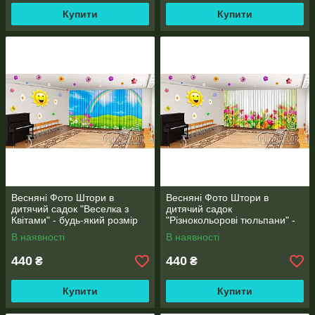
Купити
Купити
Весняні Фото Штори в
Весняні Фото Штори в
дитячий садок "Веселка з
дитячий садок
Квітами" - будь-який розмір
"Різнокольорові тюльпани" -
будь-який розмір
В наявності
В наявності
440
440
₴
₴
Купити
Купити