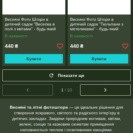
Весняні Фото Штори в
Весняні Фото Штори в
дитячий садок "Веселка в
дитячий садок "Тюльпани з
полі з квітами" - будь-який
метеликами" - будь-який
розмір
розмір
В наявності
В наявності
440
440
₴
₴
Купити
Купити
Показати ще
1
/ 10
Весняні та літні фотоштори
— це ідеальне рішення для
створення яскравого, світлого та радісного інтер’єру в
дитячих закладах. Завдяки природним мотивам, квітам,
зелені, сонцю та казковим сюжетам приміщення
наповнюється теплом і позитивними емоціями.