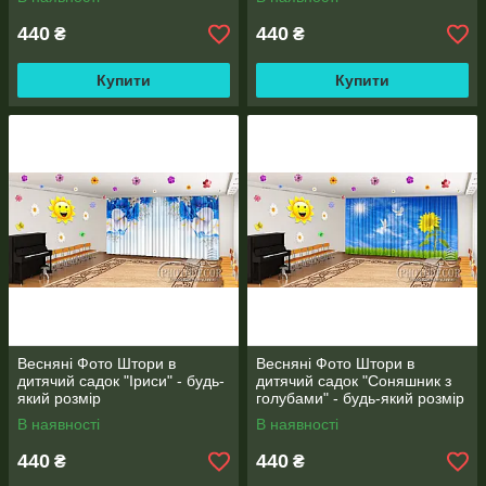
440
440
₴
₴
Купити
Купити
Весняні Фото Штори в
Весняні Фото Штори в
дитячий садок "Іриси" - будь-
дитячий садок "Соняшник з
який розмір
голубами" - будь-який розмір
В наявності
В наявності
440
440
₴
₴