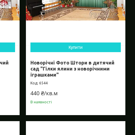
Купити
ячий
Новорічні Фото Штори в дитячий
сад "Гілки ялини з новорічними
іграшками"
6544
440 ₴/кв.м
В наявності