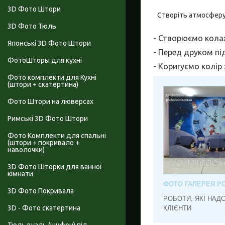
3D Фото Штори
Створіть атмосферу
3D Фото Тюль
- Створюємо колажі
Японські 3D Фото Штори
- Перед друком пі
ФотоШторы для кухні
- Коригуємо колір
Фото комплекти для Кухні
(штори + скатертина)
Фото Штори на люверсах
Римські 3D Фото Штори
Фото Комплекти для спальні
(штори + покривало +
наволочки)
3D Фото Шторки для ванної
кімнати
ФОТО ГАЛЕРЕЯ РО
3D Фото Покривала
РОБОТИ, ЯКІ НАД
3D - Фото скатертина
КЛІЄНТИ