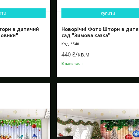
ити
Купити
тори в дитячий
Новорічні Фото Штори в дит
говики"
сад "Зимова казка"
6540
440 ₴/кв.м
В наявності