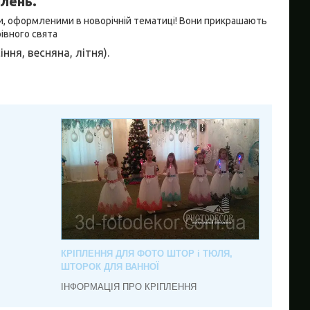
плень.
и, оформленими в новорічній тематиці! Вони прикрашають
івного свята
ння, весняна, літня).
КРІПЛЕННЯ ДЛЯ ФОТО ШТОР і ТЮЛЯ,
ШТОРОК ДЛЯ ВАННОЇ
ІНФОРМАЦІЯ ПРО КРІПЛЕННЯ