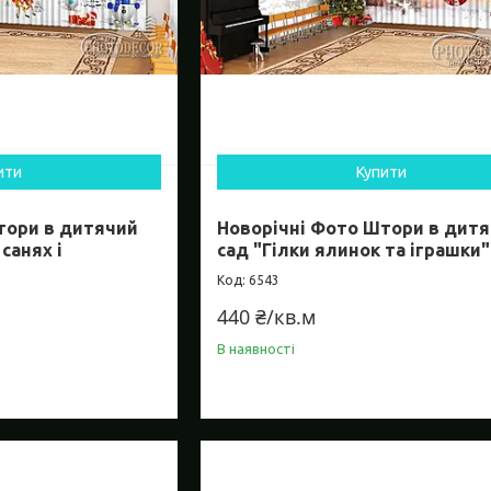
ити
Купити
тори в дитячий
Новорічні Фото Штори в дит
санях і
сад "Гілки ялинок та іграшки"
6543
440 ₴/кв.м
В наявності