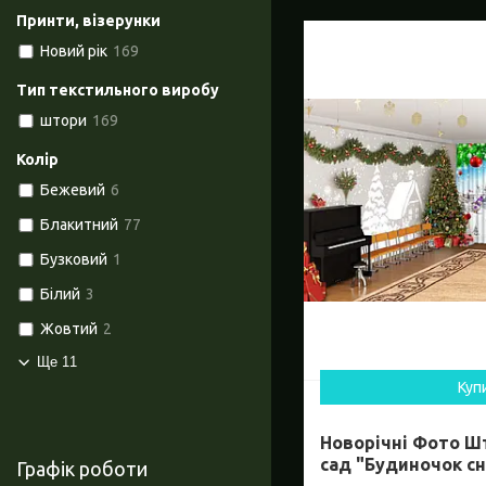
Принти, візерунки
Новий рік
169
Тип текстильного виробу
штори
169
Колір
Бежевий
6
Блакитний
77
Бузковий
1
Білий
3
Жовтий
2
Ще 11
Куп
Новорічні Фото Ш
сад "Будиночок сні
Графік роботи