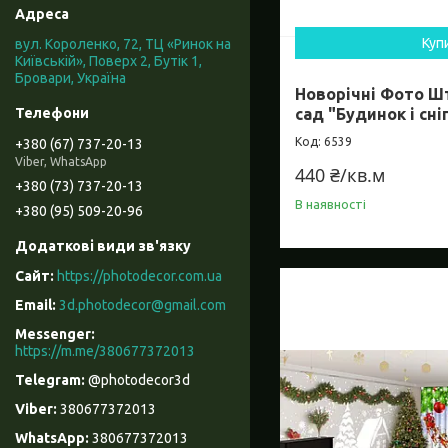
Куп
вул. Короленко, 72, ТЦ «Ринок на
Київській», Поверх 2, Бутік 1,
Бровари, Україна
Новорічні Фото Ш
сад "Будинок і сні
6539
+380 (67) 737-20-13
Viber, WhatsApp
440 ₴/кв.м
+380 (73) 737-20-13
В наявності
+380 (95) 509-20-96
https://photodecor.com.ua
3d.photodecor@gmail.com
https://m.me/380677372013
@photodecor3d
380677372013
380677372013