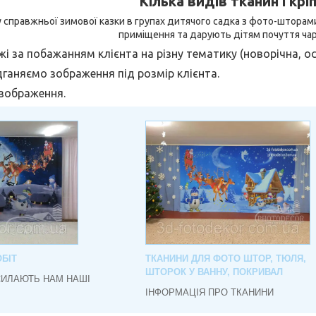
Кілька видів тканин і крі
 справжньої зимової казки в групах дитячого садка з фото-шторам
приміщення та дарують дітям почуття чар
 за побажанням клієнта на різну тематику (новорічна, осі
дганяємо зображення під розмір клієнта.
 зображення.
БІТ
ТКАНИНИ ДЛЯ ФОТО ШТОР, ТЮЛЯ,
ШТОРОК У ВАННУ, ПОКРИВАЛ
СИЛАЮТЬ НАМ НАШІ
ІНФОРМАЦІЯ ПРО ТКАНИНИ