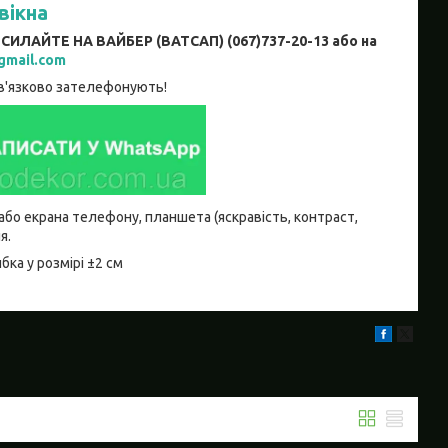
вікна
АЙТЕ НА ВАЙБЕР (ВАТСАП) (067)737-20-13 або на
gmail.com
ов'язково зателефонують!
 або екрана телефону, планшета (яскравість, контраст,
я.
ка у розмірі ±2 см