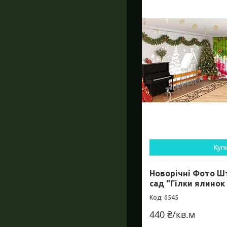
Куп
Новорічні Фото Ш
сад "Гілки ялинок
6545
440 ₴/кв.м