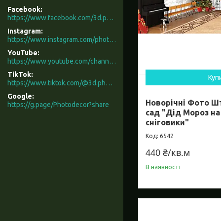
Facebook
https://www.facebook.com/3d.photodecor/
Instagram
https://www.instagram.com/photodecor.com.ua/
YouTube
https://www.youtube.com/channel/UCXCUerfqRY1Pw7-IptdbqyA/videos
TikTok
Куп
https://www.tiktok.com/@3d.photodecor?is_from_webapp=1&sender_device=pc
Google
Новорічні Фото Ш
https://g.page/Photodecor?share
сад "Дід Мороз на 
сніговики"
6542
440 ₴/кв.м
В наявності