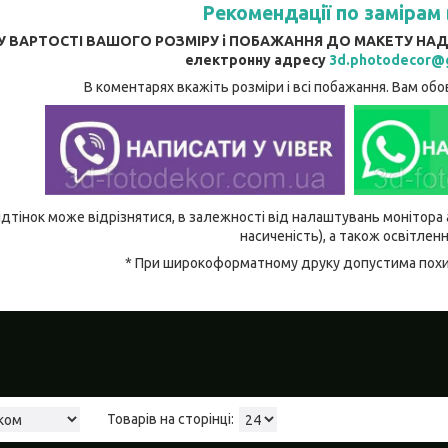
Рекомендації по замірам 
 ВАРТОСТІ ВАШОГО РОЗМІРУ і ПОБАЖАННЯ ДО МАКЕТУ НАДСИЛ
електронну адресу
3d.photodecor@
В коментарях вкажіть розміри і всі побажання. Вам об
і відтінок може відрізнятися, в залежності від налаштувань монітора
насиченість), а також освітленн
* При широкоформатному друку допустима похиб