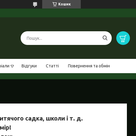
Кошик
ріали
Відгуки
Статті
Повернення та обмін
ячого садка, школи і т. д.
мір!