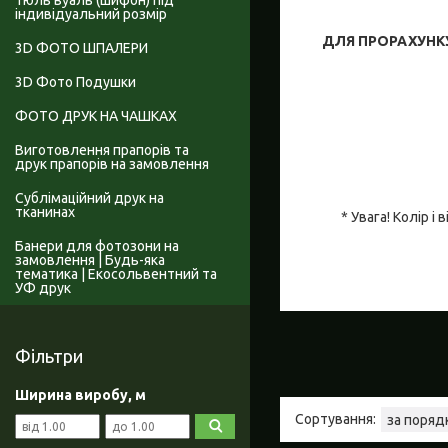
Тюль вуаль (шифон) під
індивідуальний розмір
ДЛЯ ПРОРАХУНКУ
3D ФОТО ШПАЛЕРИ
3D Фото Подушки
ФОТО ДРУК НА ЧАШКАХ
Виготовлення прапорів та
друк прапорів на замовлення
Сублімаційний друк на
тканинах
* Увага! Колір 
Банери для фотозони на
замовлення | Будь-яка
тематика | Екосольвентний та
УФ друк
Фільтри
Ширина виробу, м