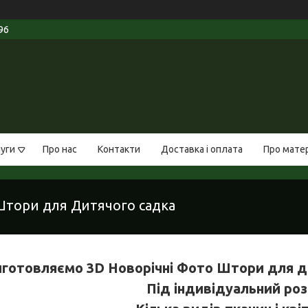
96
луги
Про нас
Контакти
Доставка і оплата
Про мате
Штори для Дитячого садка
готовляємо 3D Новорічні Фото Штори для дит
Під індивідуальний роз