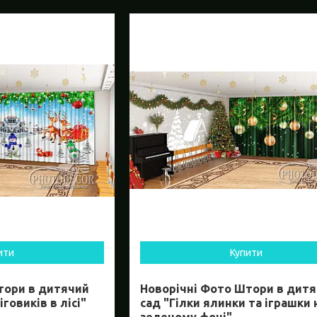
ити
Купити
тори в дитячий
Новорічні Фото Штори в дит
говиків в лісі"
сад "Гілки ялинки та іграшки 
зеленому фоні"