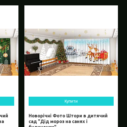
Купити
ячий
Новорічні Фото Штори в дитячий
на
сад "Дід мороз на санях і
будиночки"