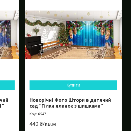
Купити
ячий
Новорічні Фото Штори в дитячий
1"
сад "Гілки ялинок з шишками"
6547
440 ₴/кв.м