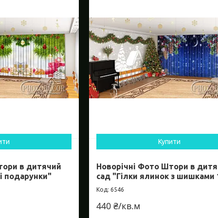
ити
Купити
тори в дитячий
Новорічні Фото Штори в дит
 і подарунки"
сад "Гілки ялинок з шишками 
6546
440 ₴/кв.м