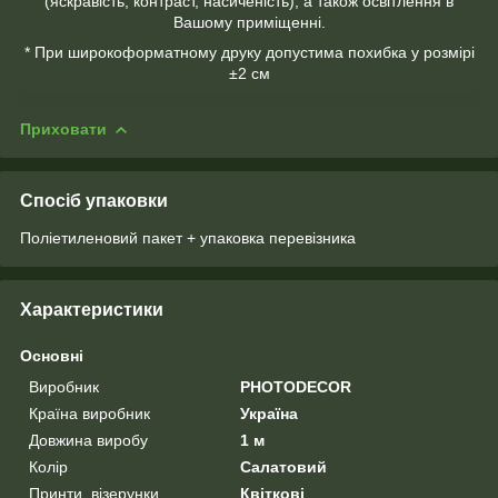
(яскравість, контраст, насиченість), а також освітлення в
Вашому приміщенні.
* При широкоформатному друку допустима похибка у розмірі
±2 см
Приховати
Спосіб упаковки
Поліетиленовий пакет + упаковка перевізника
Характеристики
Основні
Виробник
PHOTODECOR
Країна виробник
Україна
Довжина виробу
1 м
Колір
Салатовий
Принти, візерунки
Квіткові