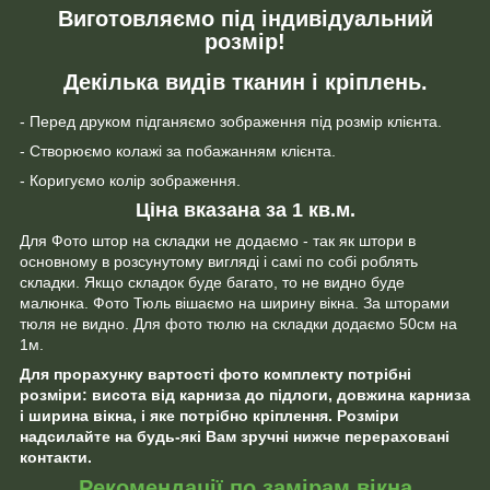
Виготовляємо під індивідуальний
розмір!
Декілька видів тканин і кріплень.
- Перед друком підганяємо зображення під розмір клієнта.
- Створюємо колажі за побажанням клієнта.
- Коригуємо колір зображення.
Ціна вказана за 1 кв.м.
Для Фото штор на складки не додаємо - так як штори в
основному в розсунутому вигляді і самі по собі роблять
складки. Якщо складок буде багато, то не видно буде
малюнка. Фото Тюль вішаємо на ширину вікна. За шторами
тюля не видно. Для фото тюлю на складки додаємо 50см на
1м.
Для прорахунку вартості фото комплекту потрібні
розміри: висота від карниза до підлоги, довжина карниза
і ширина вікна, і яке потрібно кріплення. Розміри
надсилайте на будь-які Вам зручні нижче перераховані
контакти.
Рекомендації по замірам вікна