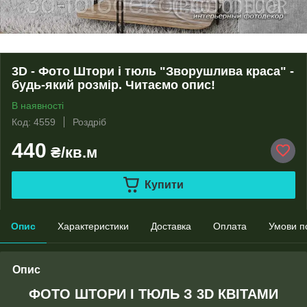
3D - Фото Штори і тюль "Зворушлива краса" -
будь-який розмір. Читаємо опис!
В наявності
Код: 4559
Роздріб
440
₴/кв.м
Купити
Опис
Характеристики
Доставка
Оплата
Умови п
Опис
ФОТО ШТОРИ І ТЮЛЬ З 3D КВІТАМИ