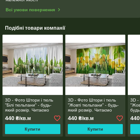
Всі умови повернення
Подібні товари компанії
3D - Фото Штори і тюль
3D - Фото Штори і тюль
3D -
"Білі тюльпани" - будь-
"Жовті тюльпани" - будь-
"Жов
який розмір. Читаємо
який розмір. Читаємо
будь
опис!
опис!
опис
440
440
440
₴/кв.м
₴/кв.м
Купити
Купити