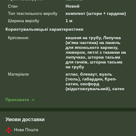
Стан
Новий
Тип текстильного виробу
комплект (штори + гардини)
Ширина виробу
1 м
Користувальницькі характеристики
Кріплення:
кишеня на трубу, Липучка
(м’яка частина) на панель
для японського карнизу,
люверси, петлі з тканини на
липучках, шторна тасьма
для гачків, шторна тасьма
на трубу
Матеріали
атлас, блекаут, вуаль
(тюль), габардин, Креп-
сатин, оксфорд
(відштовхувальний), сатен
Приховати
Умови доставки
Нова Пошта