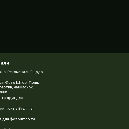
іали
ікно. Рекомендації щодо
для Фото Штор, Тюля,
тертин, наволочок,
анни
 та друк для
й тюль з Вуалі та
ня для фотоштор та