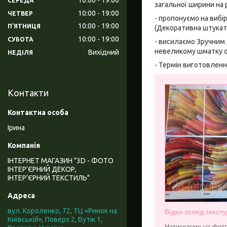
СЕРЕДА
загальної ширини на р
10:00
19:00
ЧЕТВЕР
- пропонуємо на вибір
10:00
19:00
ПʼЯТНИЦЯ
(Декоративна штукатур
10:00
19:00
СУБОТА
- висилаємо Зручним
невеликому шматку о
Вихідний
НЕДІЛЯ
- Термін виготовлення
Контакти
Ірина
ІНТЕРНЕТ МАГАЗИН "3D - ФОТО
ІНТЕР’ЄРНИЙ ДЕКОР,
ІНТЕР’ЄРНИЙ ТЕКСТИЛЬ"
вул. Короленко, 72, ТЦ «Ринок на
Відео огляд тексту
Київській», Поверх 2, Бутік 1,
Натискаємо на фото