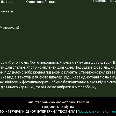
Повернення та
і (Штори,
Однотонний тюль
 кімнати
Мікровуаль)
и, Фото тюль, Фото покривала, Японські і Римські фото штори, Ві
и для спальні, Фото комплекти для кухні, Подушки з фото, чашки з
 підганяємо зображення під розмір клієнта. Створюємо колажі за 
ілька видів текстур для фото шпалер. Відшиває однотонні тюль з ву
х, вінілових фотошпалерах. Робимо безкоштовно макет під клієнта
для нього картинки, то він може вибрати її в фотобанку.
Сайт створений на маркетплейсі
Prom.ua
Продавець на Bigl.ua
ІНТЕРНЕТ МАГАЗИН "3D - ФОТО ІНТЕР’ЄРНИЙ ДЕКОР, ІНТЕР’ЄРНИЙ ТЕКСТИЛЬ" |
Поскаржитися на контен