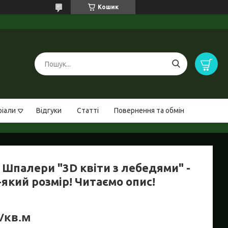
Кошик
ріали
Відгуки
Статті
Повернення та обмін
 Шпалери "3D квіти з лебедями" -
який розмір! Читаємо опис!
₴/кв.м