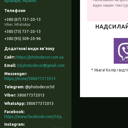
Бровари, Україна
відео наших текстур
+380 (67) 737-20-13
Viber, WhatsApp
НАДСИЛАЙТЕ
+380 (73) 737-20-13
+380 (95) 509-20-96
https://photodecor.com.ua
3d.photodecor@gmail.com
* Увага! Колір і в
https://m.me/380677372013
@photodecor3d
380677372013
380677372013
Facebook
https://www.facebook.com/3d.photodecor/
Instagram