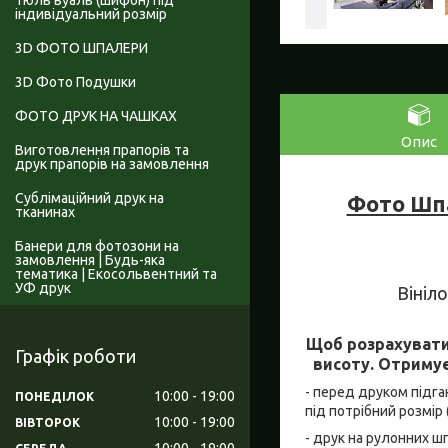
Тюль вуаль (шифон) під
індивідуальний розмір
3D ФОТО ШПАЛЕРИ
3D Фото Подушки
ФОТО ДРУК НА ЧАШКАХ
Опис
Виготовлення прапорів та
друк прапорів на замовлення
Сублімаційний друк на
Фото Шпа
тканинах
Банери для фотозони на
замовлення | Будь-яка
тематика | Екосольвентний та
УФ друк
Вініл
Щоб розрахувати
Графік роботи
висоту. Отримує
- перед друком підга
10:00
19:00
ПОНЕДІЛОК
під потрібний розмір 
10:00
19:00
ВІВТОРОК
- друк на рулонних ш
10:00
19:00