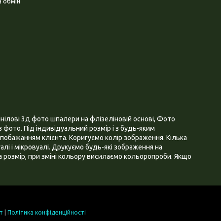
 обмін
нілові 3д фото шпалери на флізеліновій основі, Фото
 фото. Під індивідуальний розмір і з будь-яким
побажанням клієнта. Коригуємо колір зображення. Кілька
алі і мікровуалі. Друкуємо будь-які зображення на
 розмір, при зміні кольору висилаємо кольоропроби. Якщо
т
|
Політика конфіденційності