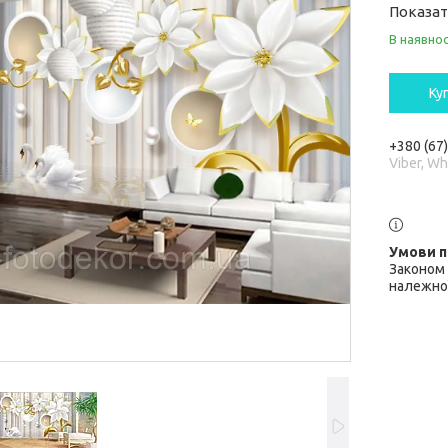
Показат
В наявнос
Ку
+380 (67
Viber, W
Законом 
належної