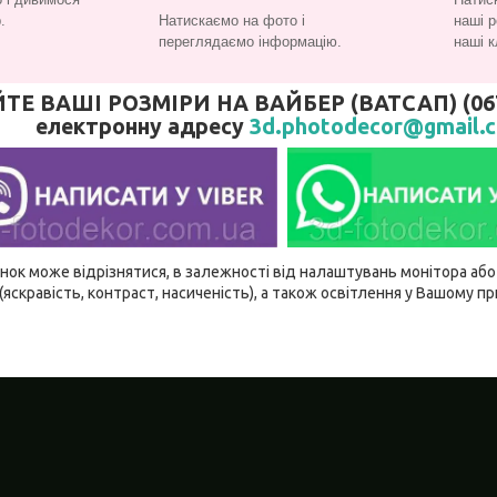
.
Натискаємо на фото і
наші р
переглядаємо інформацію.
наші к
 ВАШІ РОЗМІРИ НА ВАЙБЕР (ВАТСАП) (067)
електронну адресу
3d.photodecor@gmail.
ідтінок може відрізнятися, в залежності від налаштувань монітора а
(яскравість, контраст, насиченість), а також освітлення у Вашому п