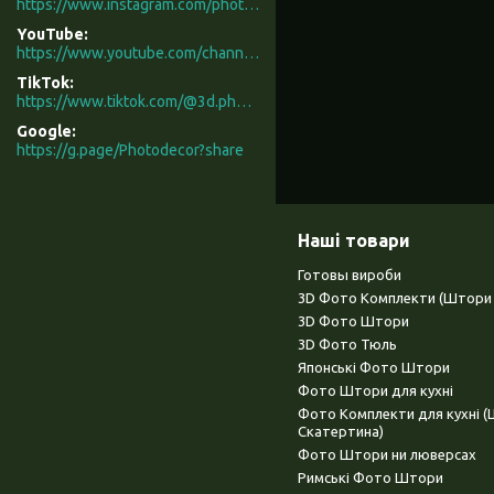
https://www.instagram.com/photodecor.com.ua/
YouTube
https://www.youtube.com/channel/UCXCUerfqRY1Pw7-IptdbqyA/videos
TikTok
https://www.tiktok.com/@3d.photodecor?is_from_webapp=1&sender_device=pc
Google
https://g.page/Photodecor?share
Наші товари
Готовы вироби
3D Фото Комплекти (Штори 
3D Фото Штори
3D Фото Тюль
Японські Фото Штори
Фото Штори для кухні
Фото Комплекти для кухні 
Скатертина)
Фото Штори ни люверсах
Римські Фото Штори