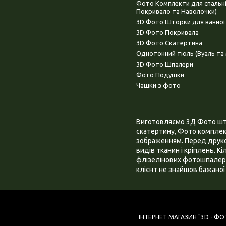
Фото Комплекти для спальн
Покривало та Наволочки)
3D Фото Шторки для ванної
3D Фото Покривала
3D Фото Скатертина
Однотонний тюль (Вуаль та 
3D Фото Шпалери
Фото Подушки
Чашки з фото
Виготовляємо 3Д Фото штор
скатертину, Фото комплект
зображенням. Перед друком
видів тканин і кріплень. К
флізелінових фотошпалера
клієнт не знайшов бажаної 