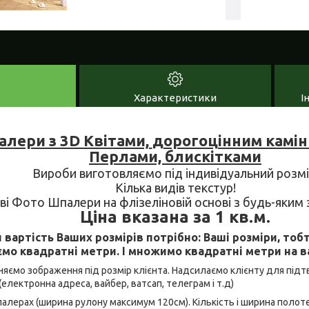
Характеристики
І
лери з 3D Квітами,
дорогоцінним камін
Перлами, блискітками
Вироби виготовляємо під індивідуальний розмі
Кілька видів текстур!
ові Фото Шпалери на флізеліновій основі з будь-яки
Ціна вказана за 1 кв.м.
 вартість Ваших розмірів потрібно: Ваші розміри, то
мо квадратні метри. І множимо квадратні метри на ва
няємо зображення під розмір клієнта. Надсилаємо клієнту для під
(електронна адреса, вайбер, ватсап, телеграм і т.д)
палерах (ширина рулону максимум 120см). Кількість і ширина полот