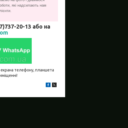
оботи, які надсилають нам
лієнти.
737-20-13 або на
com
бо екрана телефону, планшета
риміщенні!