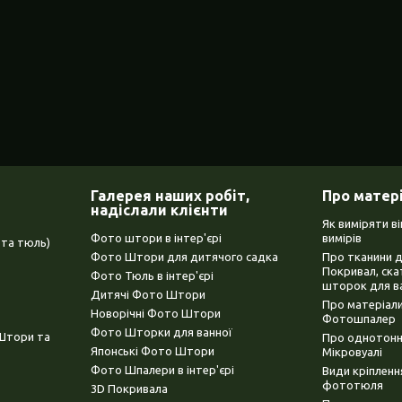
Галерея наших робіт,
Про матер
надіслали клієнти
Як виміряти в
Фото штори в інтер'єрі
вимірів
та тюль)
Фото Штори для дитячого садка
Про тканини 
Покривал, ска
Фото Тюль в інтер'єрі
шторок для в
Дитячі Фото Штори
Про матеріали
Новорічні Фото Штори
Фотошпалер
Фото Шторки для ванної
(Штори та
Про однотонни
Японські Фото Штори
Мікровуалі
Фото Шпалери в інтер'єрі
Види кріплен
фототюля
3D Покривала