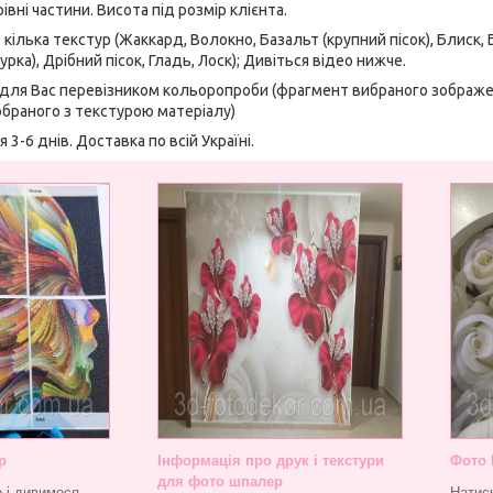
івні частини. Висота під розмір клієнта.
 кілька текстур (Жаккард, Волокно, Базальт (крупний пісок), Блиск,
ка), Дрібний пісок, Гладь, Лоск); Дивіться відео нижче.
 для Вас перевізником кольоропроби (фрагмент вибраного зображ
браного з текстурою матеріалу)
 3-6 днів. Доставка по всій Україні.
р
Інформація про друк і текстури
Фото 
для фото шпалер
 і дивимося
Натис