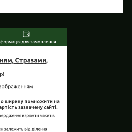
нформація для замовлення
ням,
Стразами,
р!
м зображенням
бто ширину помножити на
ртість зазначену сайті.
твердження варіанти макетів
ен залежить від ділення