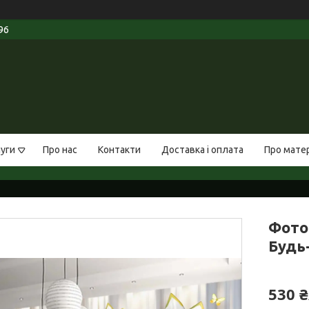
96
луги
Про нас
Контакти
Доставка і оплата
Про мате
Фото
Будь-
530 