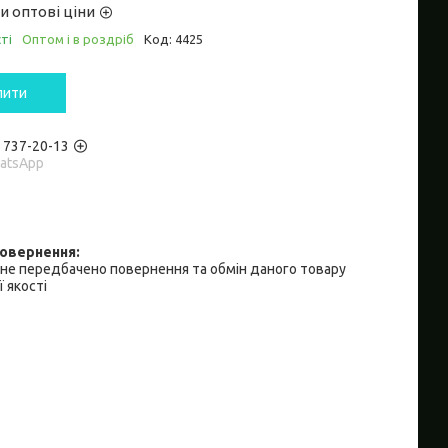
и оптові ціни
ті
Оптом і в роздріб
Код:
4425
пити
) 737-20-13
hatsApp
не передбачено повернення та обмін даного товару
 якості