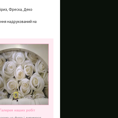
 Бриз, Фреска, Деко
ення надрукований на
Галерея наших робіт
каємо на фото і дивимося