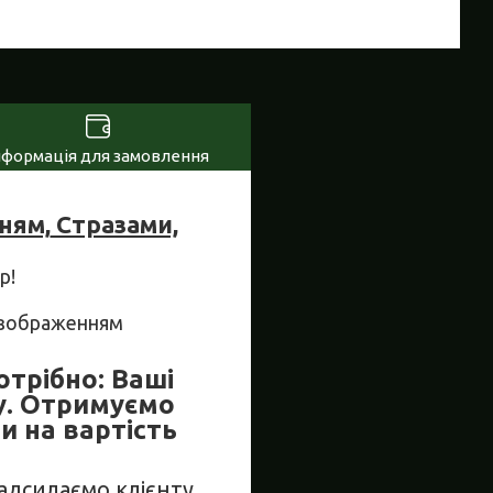
нформація для замовлення
ням,
Стразами,
р!
м зображенням
отрібно: Ваші
у. Отримуємо
и на вартість
Надсилаємо клієнту