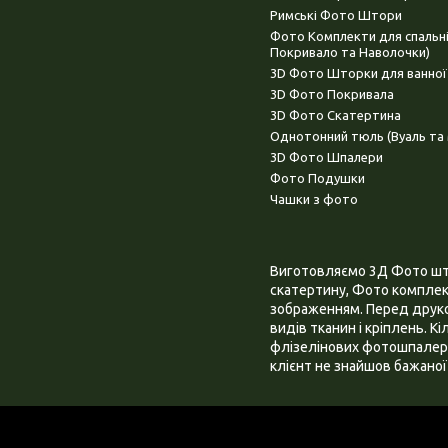
Римські Фото Штори
Фото Комплекти для спальн
Покривало та Наволочки)
3D Фото Шторки для ванної
3D Фото Покривала
3D Фото Скатертина
Однотонний тюль (Вуаль та 
3D Фото Шпалери
Фото Подушки
Чашки з фото
Виготовляємо 3Д Фото штор
скатертину, Фото комплект
зображенням. Перед друком
видів тканин і кріплень. К
флізелінових фотошпалера
клієнт не знайшов бажаної 