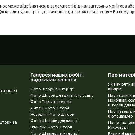
ідтінок може відрізнятися, в залежності від налаштувань монітора а
(яскравість, контраст, насиченість), а також освітлення у Вашому п
Галерея наших робіт,
Про матер
надіслали клієнти
Як виміряти в
Фото штори в інтер'єрі
вимірів
та тюль)
Фото Штори для дитячого садка
Про тканини 
Покривал, ска
Фото Тюль в інтер'єрі
шторок для в
Дитячі Фото Штори
Про матеріали
Новорічні Фото Штори
Фотошпалер
Фото Шторки для ванної
(Штори та
Про однотонни
Японські Фото Штори
Мікровуалі
Фото Шпалери в інтер'єрі
Види кріплен