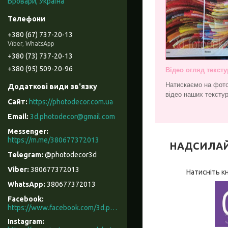
Бровари, Україна
+380 (67) 737-20-13
Viber, WhatsApp
+380 (73) 737-20-13
+380 (95) 509-20-96
Відео огляд тексту
Натискаємо на фото
відео наших текстур
https://photodecor.com.ua
3d.photodecor@gmail.com
https://m.me/380677372013
НАДСИЛАЙТЕ
@photodecor3d
380677372013
Натисніть к
380677372013
Facebook
https://www.facebook.com/3d.photodecor/
Instagram