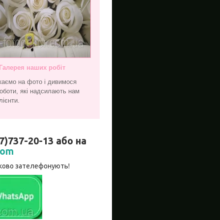
Галерея наших робіт
каємо на фото і дивимося
оботи, які надсилають нам
лієнти.
737-20-13 або на
com
язково зателефонують!