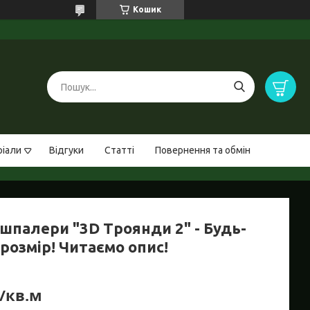
Кошик
ріали
Відгуки
Статті
Повернення та обмін
шпалери "3D Троянди 2" - Будь-
розмір! Читаємо опис!
₴/кв.м