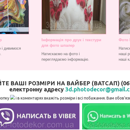
р
Інформація про друк і текстури
Фото 
для фото шпалер
 і дивимося
Натис
.
Натискаємо на фото і
наші р
переглядаємо інформацію.
наші к
 ВАШІ РОЗМІРИ НА ВАЙБЕР (ВАТСАП) (067)
електронну адресу
3d.photodecor@gmail.
нопку
і в коментарях вкажіть розміри і всі побажання. Вам обов'