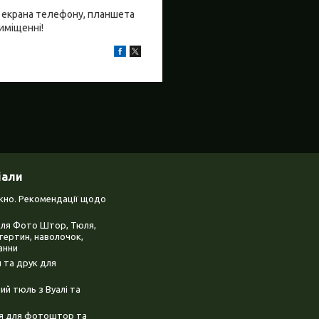
бо екрана телефону, планшета
риміщенні!
іали
ікно. Рекомендації щодо
для Фото Штор, Тюля,
тертин, наволочок,
анни
 та друк для
й тюль з Вуалі та
ня для фотоштор та