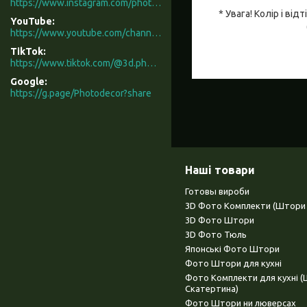
https://www.instagram.com/photodecor.com.ua/
* Увага! Колір і в
YouTube
https://www.youtube.com/channel/UCXCUerfqRY1Pw7-IptdbqyA/videos
TikTok
https://www.tiktok.com/@3d.photodecor?is_from_webapp=1&sender_device=pc
Google
https://g.page/Photodecor?share
Наші товари
Готовы вироби
3D Фото Комплекти (Штори 
3D Фото Штори
3D Фото Тюль
Японські Фото Штори
Фото Штори для кухні
Фото Комплекти для кухні 
Скатертина)
Фото Штори ни люверсах