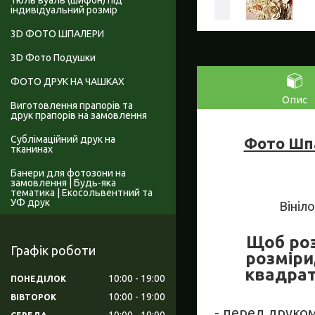
Тюль вуаль (шифон) під
індивідуальний розмір
3D ФОТО ШПАЛЕРИ
3D Фото Подушки
ФОТО ДРУК НА ЧАШКАХ
Опис
Виготовлення прапорів та
друк прапорів на замовлення
Сублімаційний друк на
Фото Шпа
тканинах
Банери для фотозони на
замовлення | Будь-яка
тематика | Екосольвентний та
УФ друк
Вініл
Щоб роз
Графік роботи
розміри
квадрат
10:00
19:00
ПОНЕДІЛОК
10:00
19:00
ВІВТОРОК
- перед друко
10:00
19:00