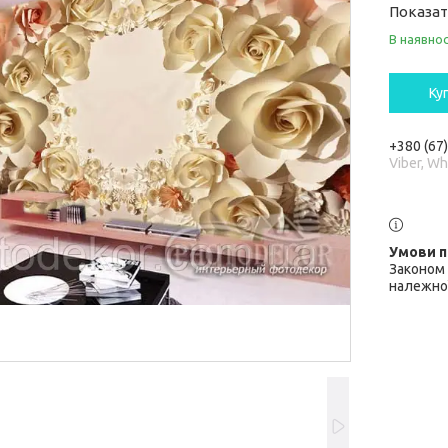
Показат
В наявнос
Ку
+380 (67
Viber, W
Законом 
належної