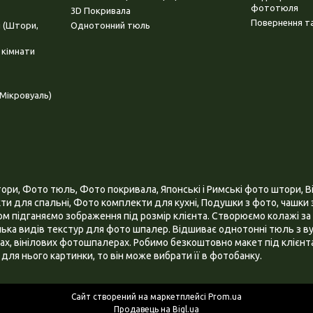
фототюля
3D Покривала
Повернення та
і (Штори,
Однотонний тюль
 кімнати
Мікровуаль)
и, Фото тюль, Фото покривала, Японські і Римські фото штори, Ві
и для спальні, Фото комплекти для кухні, Подушки з фото, чашки з
 підганяємо зображення під розмір клієнта. Створюємо колажі за 
ілька видів текстур для фото шпалер. Відшиває однотонні тюль з ву
х, вінілових фотошпалерах. Робимо безкоштовно макет під клієнта
для нього картинки, то він може вибрати її в фотобанку.
Сайт створений на маркетплейсі
Prom.ua
Продавець на Bigl.ua