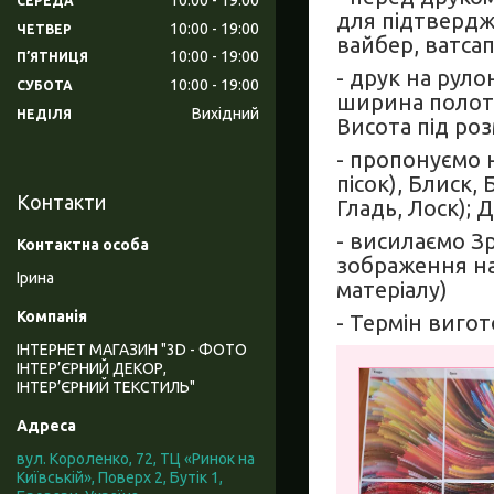
СЕРЕДА
для підтвердж
10:00
19:00
ЧЕТВЕР
вайбер, ватсап,
10:00
19:00
ПʼЯТНИЦЯ
- друк на руло
10:00
19:00
СУБОТА
ширина полоте
Вихідний
НЕДІЛЯ
Висота під роз
- пропонуємо н
пісок), Блиск,
Контакти
Гладь, Лоск); 
- висилаємо З
зображення на
Ірина
матеріалу)
- Термін вигот
ІНТЕРНЕТ МАГАЗИН "3D - ФОТО
ІНТЕР’ЄРНИЙ ДЕКОР,
ІНТЕР’ЄРНИЙ ТЕКСТИЛЬ"
вул. Короленко, 72, ТЦ «Ринок на
Київській», Поверх 2, Бутік 1,