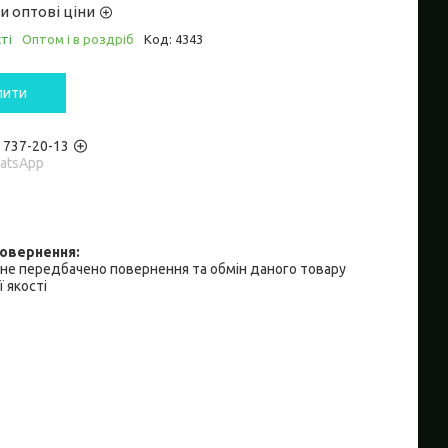
и оптові ціни
ті
Оптом і в роздріб
Код:
4343
пити
) 737-20-13
hatsApp
не передбачено повернення та обмін даного товару
 якості