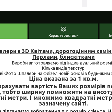
Характеристики
І
лери з 3D Квітами,
дорогоцінним камін
Перлами, блискітками
Вироби виготовляємо під індивідуальний розмі
Кілька видів текстур!
ові Фото Шпалери на флізеліновій основі з будь-яки
Ціна вказана за 1 кв.м.
рахувати вартість Ваших розмірів п
, тобто ширину помножити на висот
ні метри. І множимо квадратні метр
зазначену сайті.
м підганяємо зображення під розмір клієнта. 