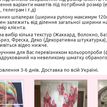
ення варіанти макетів під потрібний розмір (
 телеграм і т.д)
нних шпалерах (ширина рулону максимум 120см)
н залежить від ділення загальної ширини на 
мір клієнта.
а вибір кілька текстур (Жаккард, Волокно, Б
 Бриз, Фреска, Деко (Декоративна штукатурка),
Дивіться відео нижче.
ручним для Вас перевізником кольоропроби 
друкований на невеликому шматку обраного
овлення 3-6 днів. Доставка по всій Україні.