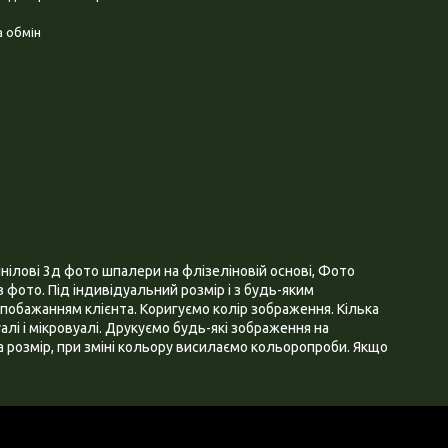
 обмін
нілові 3д фото шпалери на флізеліновій основі, Фото
 фото. Під індивідуальний розмір і з будь-яким
побажанням клієнта. Коригуємо колір зображення. Кілька
алі і мікровуалі. Друкуємо будь-які зображення на
 розмір, при зміні кольору висилаємо кольоропроби. Якщо