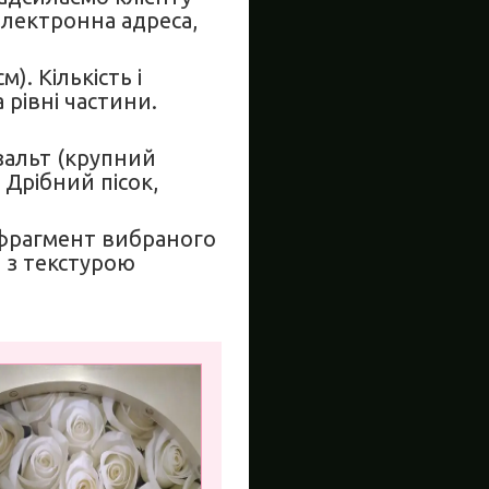
електронна адреса,
. Кількість і
рівні частини.
азальт (крупний
 Дрібний пісок,
(фрагмент вибраного
 з текстурою