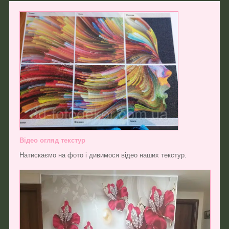
Відео огляд текстур
Натискаємо на фото і дивимося відео наших текстур.