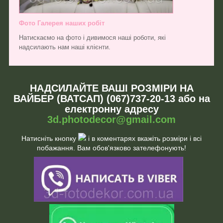
Фото Галерея наших робіт
Натискаємо на фото і дивимося наші роботи, які
надсилають нам наші клієнти.
НАДСИЛАЙТЕ ВАШІ РОЗМІРИ НА
ВАЙБЕР (ВАТСАП) (067)737-20-13 або на
електронну адресу
3d.photodecor@gmail.com
Натисніть кнопку
і в коментарях вкажіть розміри і всі
побажання. Вам обов'язково зателефонують!