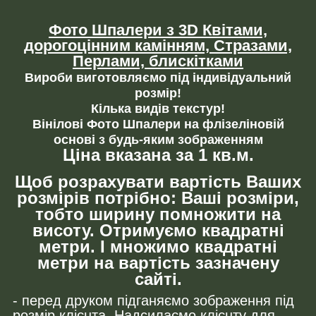
Фото Шпалери з 3D Квітами,
дорогоцінним камінням,
Стразами,
Перлами, блискітками
Вироби виготовляємо під індивідуальний
розмір!
Кілька видів текстур!
Вінілові Фото Шпалери на флізеліновій
основі з будь-яким зображенням
Ціна вказана за 1 кв.м.
Щоб розрахувати вартість Ваших
розмірів потрібно: Ваші розміри,
тобто ширину помножити на
висоту. Отримуємо квадратні
метри. І множимо квадратні
метри на вартість зазначену
сайті.
- перед друком підганяємо зображення під
розмір клієнта. Надсилаємо клієнту для