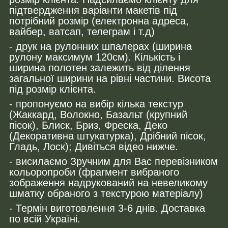
підтвердження варіанти макетів під
потрібний розмір (електронна адреса,
вайбер, ватсап, телеграм і т.д)
- друк на рулонних шпалерах (ширина
рулону максимум 120см). Кількість і
ширина полотен залежить від ділення
загальної ширини на рівні частини. Висота
під розмір клієнта.
- пропонуємо на вибір кілька текстур
(Жаккард, Волокно, Базальт (крупний
пісок), Блиск, Бриз, Фреска, Деко
(Декоративна штукатурка), Дрібний пісок,
Гладь, Лоск); Дивіться відео нижче.
- висилаємо Зручним для Вас перевізником
кольоропроби (фрагмент вибраного
зображення надрукований на невеликому
шматку обраного з текстурою матеріалу)
- Термін виготовлення 3-6 днів. Доставка
по всій Україні.