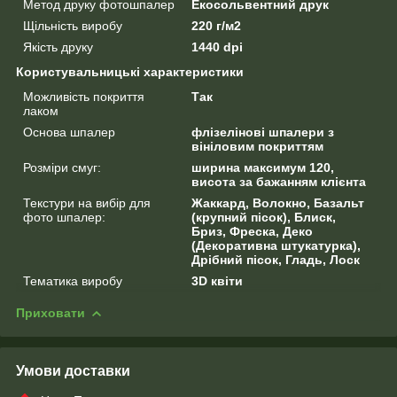
Метод друку фотошпалер
Екосольвентний друк
Щільність виробу
220 г/м2
Якість друку
1440 dpi
Користувальницькі характеристики
Можливість покриття
Так
лаком
Основа шпалер
флізелінові шпалери з
вініловим покриттям
Розміри смуг:
ширина максимум 120,
висота за бажанням клієнта
Текстури на вибір для
Жаккард, Волокно, Базальт
фото шпалер:
(крупний пісок), Блиск,
Бриз, Фреска, Деко
(Декоративна штукатурка),
Дрібний пісок, Гладь, Лоск
Тематика виробу
3D квіти
Приховати
Умови доставки