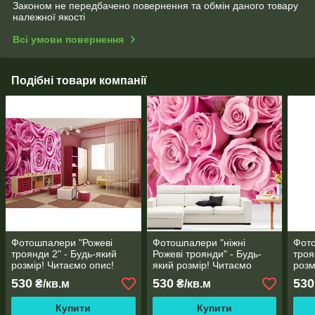
Законом не передбачено повернення та обмін даного товару
належної якості
Всі умови повернення
Подібні товари компанії
Фотошпалери "Рожеві
Фотошпалери "ніжні
Фот
троянди 2" - Будь-який
Рожеві троянди" - Будь-
троя
розмір! Читаємо опис!
який розмір! Читаємо
розм
опис!
530
530
530
₴/кв.м
₴/кв.м
Купити
Купити