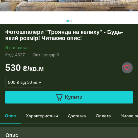
Фотошпалери "Троянда на келиху" - Будь-
який розмір! Читаємо опис!
В наявності
Код: 4327
Опт і роздріб
530
₴/кв.м
500 ₴
від 30 кв.м
Купити
Опис
Характеристики
Доставка
Оплата
Умови п
Опис