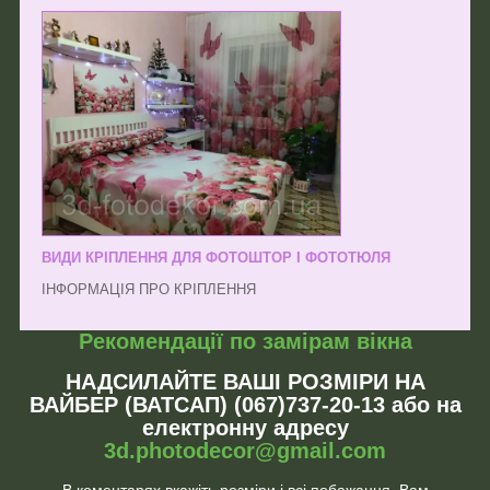
ВИДИ КРІПЛЕННЯ ДЛЯ ФОТОШТОР І ФОТОТЮЛЯ
ІНФОРМАЦІЯ ПРО КРІПЛЕННЯ
Рекомендації по замірам вікна
НАДСИЛАЙТЕ ВАШІ РОЗМІРИ НА
ВАЙБЕР (ВАТСАП) (067)737-20-13 або на
електронну адресу
3d.photodecor@gmail.com
В коментарях вкажіть розміри і всі побажання. Вам