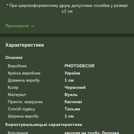
* При широкоформатному друку допустима похибка у розмірі
±2 см
Приховати
Характеристики
Основні
Виробник
PHOTODECOR
Країна виробник
Україна
Довжина виробу
1 см
Колір
Червоний
Матеріал
Вуаль
Принти, візерунки
Квіткові
Спосіб підвісу
Тасьма
Ширина виробу
1 см
Користувальницькі характеристики
Кріплення:
кишеня на трубу, Липучка