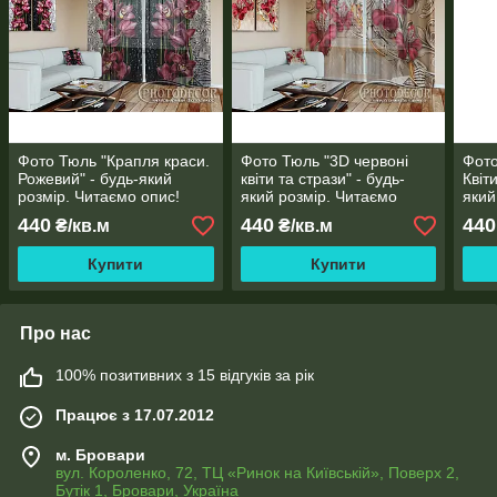
Фото Тюль "Крапля краси.
Фото Тюль "3D червоні
Фото
Рожевий" - будь-який
квіти та стрази" - будь-
Квіт
розмір. Читаємо опис!
який розмір. Читаємо
який
опис!
опис
440
440
440
₴/кв.м
₴/кв.м
Купити
Купити
Про нас
100% позитивних з 15 відгуків за рік
Працює з 17.07.2012
м. Бровари
вул. Короленко, 72, ТЦ «Ринок на Київській», Поверх 2,
Бутік 1, Бровари, Україна