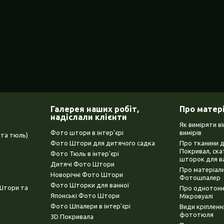
Галерея наших робіт,
Про матер
надіслали клієнти
Як виміряти в
Фото штори в інтер'єрі
вимірів
та тюль)
Фото Штори для дитячого садка
Про тканини 
Покривал, ска
Фото Тюль в інтер'єрі
шторок для в
Дитячі Фото Штори
Про матеріали
Новорічні Фото Штори
Фотошпалер
Фото Шторки для ванної
(Штори та
Про однотонни
Японські Фото Штори
Мікровуалі
Фото Шпалери в інтер'єрі
Види кріплен
фототюля
3D Покривала