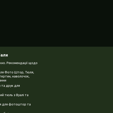
іали
ікно. Рекомендації щодо
для Фото Штор, Тюля,
тертин, наволочок,
анни
 та друк для
й тюль з Вуалі та
ня для фотоштор та