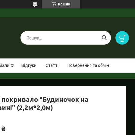
Кошик
ріали
Відгуки
Статті
Повернення та обмін
 покривало "Будиночок на
ині" (2,2м*2,0м)
 ₴