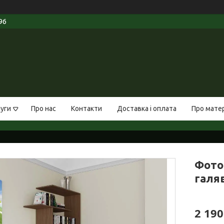
96
луги
Про нас
Контакти
Доставка і оплата
Про мате
Фото
галяв
2 190