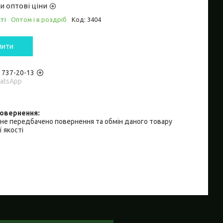
и оптові ціни
ті
Оптом і в роздріб
Код:
3404
пити
) 737-20-13
hatsApp
не передбачено повернення та обмін даного товару
 якості