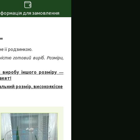
нформація для замовлення
"
не її родзинкою.
ністю готовий виріб. Розміри,
і виробу іншого розміру ―
акет!
льний розмір, високоякісне