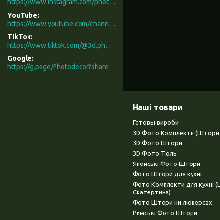
https://www.instagram.com/photodecor.com.ua/
YouTube
https://www.youtube.com/channel/UCXCUerfqRY1Pw7-IptdbqyA/videos
TikTok
https://www.tiktok.com/@3d.photodecor?is_from_webapp=1&sender_device=pc
Google
https://g.page/Photodecor?share
Наші товари
Готовы вироби
3D Фото Комплекти (Штори 
3D Фото Штори
3D Фото Тюль
Японські Фото Штори
Фото Штори для кухні
Фото Комплекти для кухні 
Скатертина)
Фото Штори ни люверсах
Римські Фото Штори