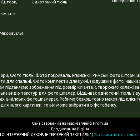
Повернення та
і (Штори,
Однотонний тюль
 кімнати
Мікровуаль)
и, Фото тюль, Фото покривала, Японські і Римські фото штори, Ві
и для спальні, Фото комплекти для кухні, Подушки з фото, чашки з
 підганяємо зображення під розмір клієнта. Створюємо колажі за 
ілька видів текстур для фото шпалер. Відшиває однотонні тюль з ву
х, вінілових фотошпалерах. Робимо безкоштовно макет під клієнта
для нього картинки, то він може вибрати її в фотобанку.
Сайт створений на маркетплейсі
Prom.ua
Продавець на Bigl.ua
ІНТЕРНЕТ МАГАЗИН "3D - ФОТО ІНТЕР’ЄРНИЙ ДЕКОР, ІНТЕР’ЄРНИЙ ТЕКСТИЛЬ" |
Поскаржитися на контен