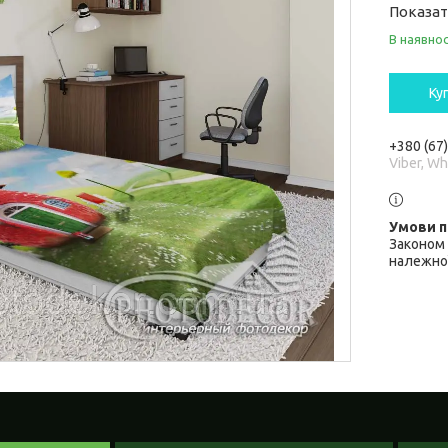
Показат
В наявнос
Ку
+380 (67
Viber, W
Законом 
належної