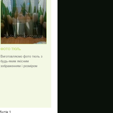
ФОТО ТЮЛь
Виготовляємо фото тюль з
будь-яким якісним
зображенням і розміром
Бутік 1