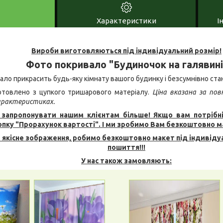
Характеристики
І
Вироби виготовляються під індивідуальний розмір!
Фото покривало "Будиночок на галявині
вало прикрасить будь-яку кімнату вашого будинку і безсумнівно ста
товлено з цупкого тришарового матеріалу.
Ціна вказана за пов
характеристиках.
запропонувати нашим клієнтам більше! Якщо вам потрібн
опку "Прорахунок вартості". І ми зробимо Вам безкоштовно м
 якісне зображення, робимо безкоштовно макет під індивідуа
пошиття!!!
У нас також замовляють: