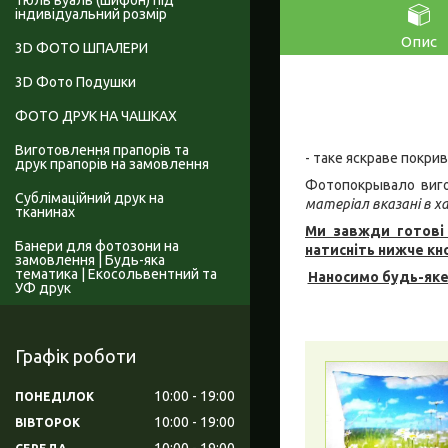
Тюль вуаль (шифон) під
індивідуальний розмір
Опис
3D ФОТО ШПАЛЕРИ
3D Фото Подушки
ФОТО ДРУК НА ЧАШКАХ
Виготовлення прапорів та
- таке яскраве покри
друк прапорів на замовлення
Фотопокрывало виго
Сублімаційний друк на
матеріал вказані в 
тканинах
Ми завжди готові 
Банери для фотозони на
натисніть нижче кн
замовлення | Будь-яка
тематика | Екосольвентний та
Наносимо будь-яке
УФ друк
Графік роботи
10:00
19:00
ПОНЕДІЛОК
10:00
19:00
ВІВТОРОК
10:00
19:00