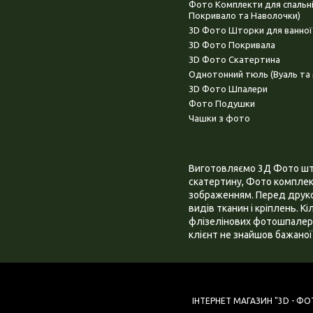
Фото Комплекти для спальн
Покривало та Наволочки)
3D Фото Шторки для ванної
3D Фото Покривала
3D Фото Скатертина
Однотонний тюль (Вуаль та 
3D Фото Шпалери
Фото Подушки
Чашки з фото
Виготовляємо 3Д Фото штор
скатертину, Фото комплект
зображенням. Перед друком
видів тканин і кріплень. К
флізелінових фотошпалера
клієнт не знайшов бажаної 