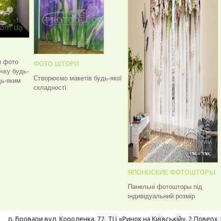
и фото
ФОТО ШТОРИ
чку будь-
Створюємо макетів будь-якої
дь-яким
складності.
ЯПОНОСКИЕ ФОТОШТОРЫ
Панельні фотошторы під
індивідуальний розмір
р. Бровари
вул. Короленка, 72, ТЦ «Ринок на Київській», 2 Поверх, 