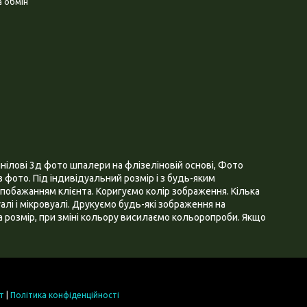
 обмін
нілові 3д фото шпалери на флізеліновій основі, Фото
 фото. Під індивідуальний розмір і з будь-яким
побажанням клієнта. Коригуємо колір зображення. Кілька
алі і мікровуалі. Друкуємо будь-які зображення на
 розмір, при зміні кольору висилаємо кольоропроби. Якщо
т
|
Політика конфіденційності