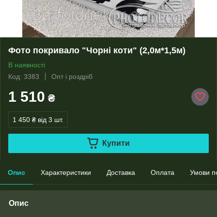
Фото покривало "Чорні коти" (2,0м*1,5м)
В наявності
Код: 3383
Опт і роздріб
1 510
₴
1 450 ₴
від 3 шт.
Купити
Опис
Характеристики
Доставка
Оплата
Умови п
Опис