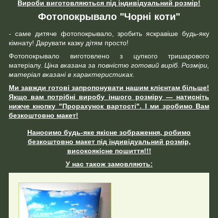
Вироби виготовляються під індивідуальний розмір!
Фотопокрывало "Чорні коти"
- саме дитяче фотопокрывало, зробить яскравіше будь-яку
кімнату! Дарувати казку дітям просто!
Фотопокрывало виготовлено з цупкого тришарового
матеріалу.
Ціна вказана за повністю готовий виріб. Розміри,
матеріал вказані в характеристиках.
Ми завжди готові запропонувати нашим клієнтам більше!
Якщо вам потрібні виробу іншого розміру ― натисніть
нижче кнопку "Прорахунок вартості". І ми зробимо Вам
безкоштовно макет!
Наносимо будь-яке якісне зображення, робимо
безкоштовно макет під індивідуальний розмір,
високоякісне пошиття!!!
У нас також замовляють: