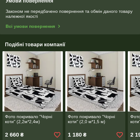
Умови повернення
Законом не передбачено повернення та обмін даного товару
належної якості
Всі умови повернення
Подібні товари компанії
Фото покривало "Чорні
Фото покривало "Чорні
Фото
коти" (2,2м*2,4м)
коти" (2,0 м*1,5 м)
коти
2 660
1 180
2 1
₴
₴