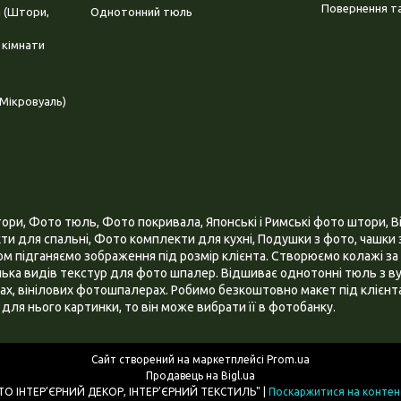
Повернення та
і (Штори,
Однотонний тюль
 кімнати
Мікровуаль)
и, Фото тюль, Фото покривала, Японські і Римські фото штори, Ві
и для спальні, Фото комплекти для кухні, Подушки з фото, чашки з
 підганяємо зображення під розмір клієнта. Створюємо колажі за 
ілька видів текстур для фото шпалер. Відшиває однотонні тюль з ву
х, вінілових фотошпалерах. Робимо безкоштовно макет під клієнта
для нього картинки, то він може вибрати її в фотобанку.
Сайт створений на маркетплейсі
Prom.ua
Продавець на Bigl.ua
ІНТЕРНЕТ МАГАЗИН "3D - ФОТО ІНТЕР’ЄРНИЙ ДЕКОР, ІНТЕР’ЄРНИЙ ТЕКСТИЛЬ" |
Поскаржитися на контен