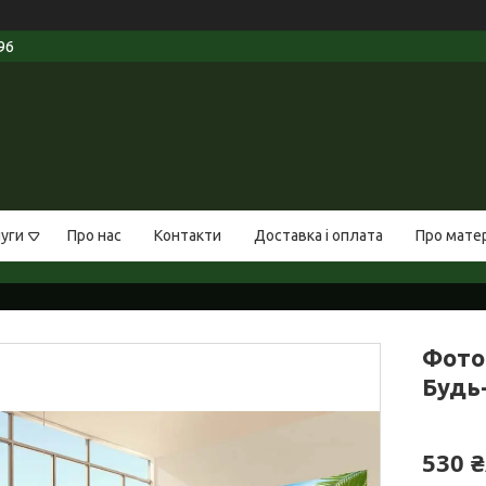
96
луги
Про нас
Контакти
Доставка і оплата
Про мате
Фото
Будь-
530 