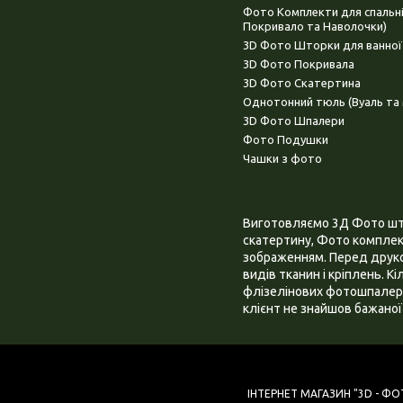
Фото Комплекти для спальн
Покривало та Наволочки)
3D Фото Шторки для ванної
3D Фото Покривала
3D Фото Скатертина
Однотонний тюль (Вуаль та 
3D Фото Шпалери
Фото Подушки
Чашки з фото
Виготовляємо 3Д Фото штор
скатертину, Фото комплект
зображенням. Перед друком
видів тканин і кріплень. К
флізелінових фотошпалера
клієнт не знайшов бажаної 