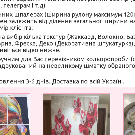
 телеграм і т.д)
нних шпалерах (ширина рулону максимум 120см)
н залежить від ділення загальної ширини на 
мір клієнта.
а вибір кілька текстур (Жаккард, Волокно, Б
 Бриз, Фреска, Деко (Декоративна штукатурка),
Дивіться відео нижче.
ручним для Вас перевізником кольоропроби 
друкований на невеликому шматку обраного
овлення 3-6 днів. Доставка по всій Україні.