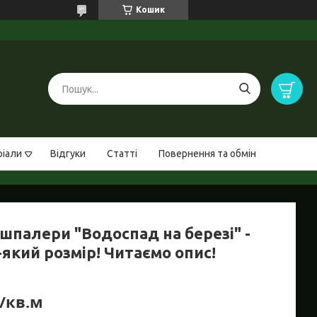
Кошик
ріали
Відгуки
Статті
Повернення та обмін
шпалери "Водоспад на березі" -
який розмір! Читаємо опис!
₴/кв.м