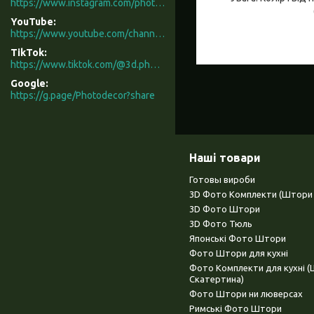
https://www.instagram.com/photodecor.com.ua/
YouTube
https://www.youtube.com/channel/UCXCUerfqRY1Pw7-IptdbqyA/videos
TikTok
https://www.tiktok.com/@3d.photodecor?is_from_webapp=1&sender_device=pc
Google
https://g.page/Photodecor?share
Наші товари
Готовы вироби
3D Фото Комплекти (Штори 
3D Фото Штори
3D Фото Тюль
Японські Фото Штори
Фото Штори для кухні
Фото Комплекти для кухні 
Скатертина)
Фото Штори ни люверсах
Римські Фото Штори