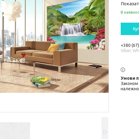
Показат
В наявнос
Ку
+380 (67
Viber, W
Законом 
належної