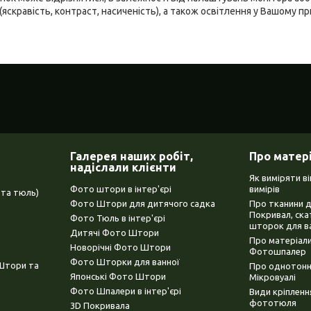
(яскравість, контраст, насиченість), а також освітлення у Вашому п
Галерея наших робіт,
Про матер
надіслали клієнти
Як виміряти в
Фото штори в інтер'єрі
вимірів
та тюль)
Фото Штори для дитячого садка
Про тканини 
Покривал, ска
Фото Тюль в інтер'єрі
шторок для в
Дитячі Фото Штори
Про матеріали
Новорічні Фото Штори
Фотошпалер
Фото Шторки для ванної
(Штори та
Про однотонни
Японські Фото Штори
Мікровуалі
Фото Шпалери в інтер'єрі
Види кріплен
фототюля
3D Покривала