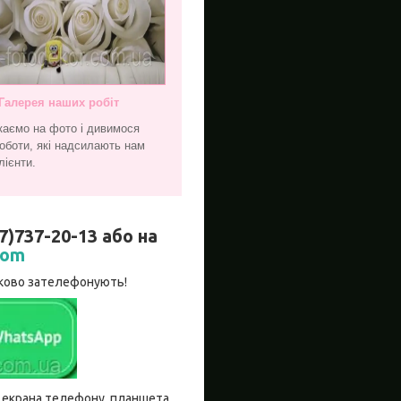
Галерея наших робіт
каємо на фото і дивимося
оботи, які надсилають нам
лієнти.
737-20-13 або на
com
язково зателефонують!
бо екрана телефону, планшета