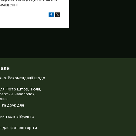
риміщенні!
іали
ікно. Рекомендації щодо
для Фото Штор, Тюля,
тертин, наволочок,
анни
 та друк для
й тюль з Вуалі та
ня для фотоштор та