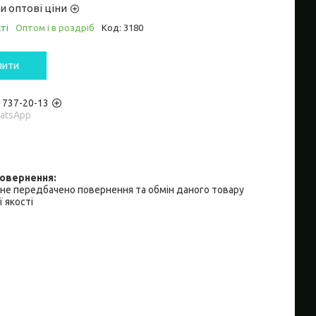
и оптові ціни
ті
Оптом і в роздріб
Код:
3180
пити
) 737-20-13
hatsApp
не передбачено повернення та обмін даного товару
 якості