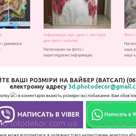
р
Інформація про друк і текстури
Фото 
для фото шпалер
 і дивимося
Натис
.
Натискаємо на фото і
наші р
переглядаємо інформацію.
наші к
 ВАШІ РОЗМІРИ НА ВАЙБЕР (ВАТСАП) (067)
електронну адресу
3d.photodecor@gmail.
нопку
і в коментарях вкажіть розміри і всі побажання. Вам обов'
ідтінок може відрізнятися, в залежності від налаштувань монітора а