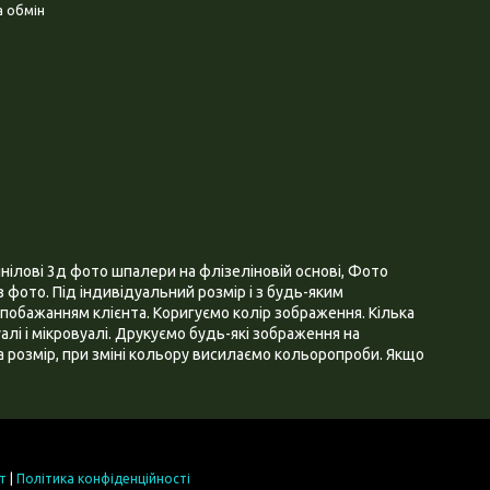
 обмін
нілові 3д фото шпалери на флізеліновій основі, Фото
 фото. Під індивідуальний розмір і з будь-яким
побажанням клієнта. Коригуємо колір зображення. Кілька
алі і мікровуалі. Друкуємо будь-які зображення на
 розмір, при зміні кольору висилаємо кольоропроби. Якщо
т
|
Політика конфіденційності