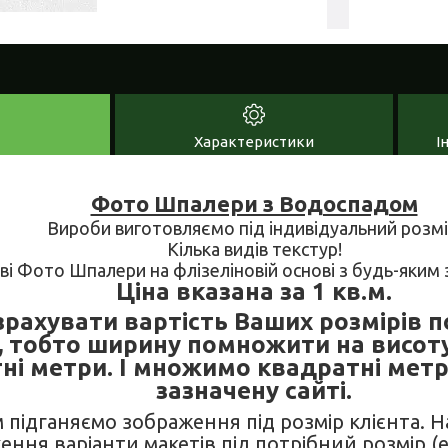
Характеристики
І
Фото Шпалери з Водоспадом
Вироби виготовляємо під індивідуальний розмі
Кілька видів текстур!
ові Фото Шпалери на флізеліновій основі з будь-яки
Ціна вказана за 1 кв.м.
рахувати вартість Ваших розмірів п
, тобто ширину помножити на висот
ні метри. І множимо квадратні метр
зазначену сайті.
м підганяємо зображення під розмір клієнта. 
ення варіанти макетів під потрібний розмір (