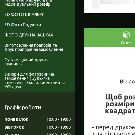
Тюль вуаль (шифон) під
індивідуальний розмір
3D ФОТО ШПАЛЕРИ
3D Фото Подушки
ФОТО ДРУК НА ЧАШКАХ
Опис
Виготовлення прапорів та
друк прапорів на замовлення
Сублімаційний друк на
тканинах
Банери для фотозони на
замовлення | Будь-яка
Вініл
тематика | Екосольвентний та
УФ друк
Щоб роз
розміри
Графік роботи
квадрат
10:00
19:00
ПОНЕДІЛОК
- перед друко
10:00
19:00
ВІВТОРОК
для підтвердж
10:00
19:00