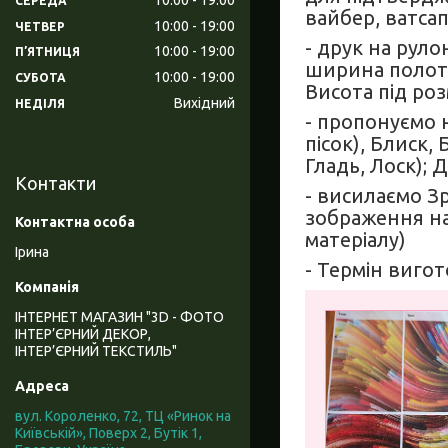
СЕРЕДА
вайбер, ватсап,
10:00
19:00
ЧЕТВЕР
- друк на руло
10:00
19:00
ПʼЯТНИЦЯ
ширина полоте
10:00
19:00
СУБОТА
Висота під роз
Вихідний
НЕДІЛЯ
- пропонуємо н
пісок), Блиск,
Гладь, Лоск); 
Контакти
- висилаємо З
зображення на
матеріалу)
Ірина
- Термін вигот
ІНТЕРНЕТ МАГАЗИН "3D - ФОТО
ІНТЕР’ЄРНИЙ ДЕКОР,
ІНТЕР’ЄРНИЙ ТЕКСТИЛЬ"
вул. Короленко, 72, ТЦ «Ринок на
Київській», Поверх 2, Бутік 1,