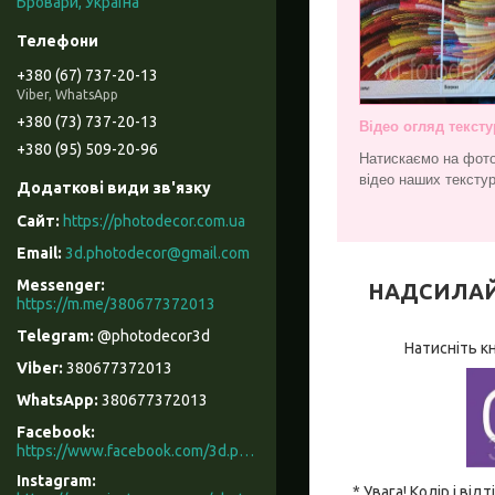
Бровари, Україна
+380 (67) 737-20-13
Viber, WhatsApp
+380 (73) 737-20-13
Відео огляд тексту
+380 (95) 509-20-96
Натискаємо на фото
відео наших текстур
https://photodecor.com.ua
3d.photodecor@gmail.com
НАДСИЛАЙТЕ
https://m.me/380677372013
@photodecor3d
Натисніть к
380677372013
380677372013
Facebook
https://www.facebook.com/3d.photodecor/
Instagram
* Увага! Колір і в