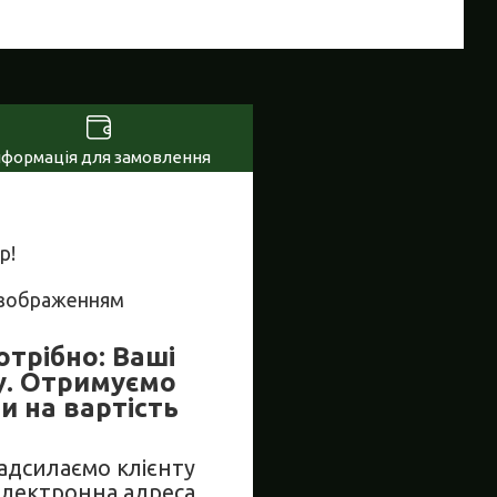
нформація для замовлення
р!
м зображенням
отрібно: Ваші
у. Отримуємо
и на вартість
Надсилаємо клієнту
електронна адреса,