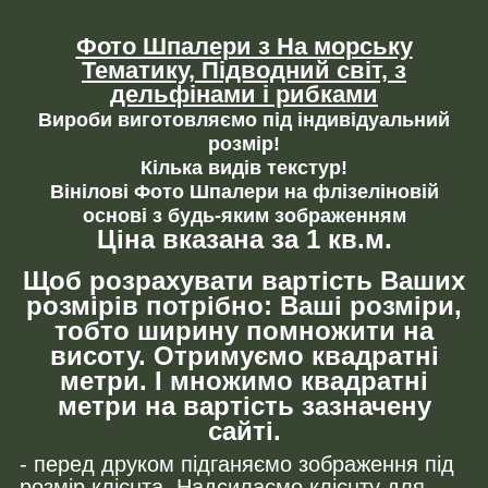
Фото Шпалери з На морську
Тематику, Підводний світ, з
дельфінами і рибками
Вироби виготовляємо під індивідуальний
розмір!
Кілька видів текстур!
Вінілові Фото Шпалери на флізеліновій
основі з будь-яким зображенням
Ціна вказана за 1 кв.м.
Щоб розрахувати вартість Ваших
розмірів потрібно: Ваші розміри,
тобто ширину помножити на
висоту. Отримуємо квадратні
метри. І множимо квадратні
метри на вартість зазначену
сайті.
- перед друком підганяємо зображення під
розмір клієнта. Надсилаємо клієнту для