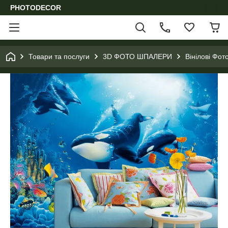
PHOTODECOR
Товари та послуги
3D ФОТО ШПАЛЕРИ
Вінілові Фот