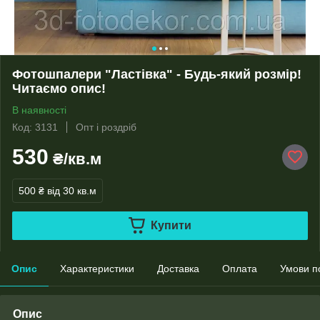
Фотошпалери "Ластівка" - Будь-який розмір!
Читаємо опис!
В наявності
Код: 3131
Опт і роздріб
530
₴/кв.м
500 ₴
від 30 кв.м
Купити
Опис
Характеристики
Доставка
Оплата
Умови п
Опис