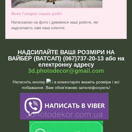
Фото Галерея наших робіт
Натискаємо на фото і дивимося наші роботи, які
надсилають нам наші клієнти.
НАДСИЛАЙТЕ ВАШІ РОЗМІРИ НА
ВАЙБЕР (ВАТСАП) (067)737-20-13 або на
електронну адресу
3d.photodecor@gmail.com
Натисніть кнопку
і в коментарях вкажіть розміри і всі
побажання. Вам обов'язково зателефонують!