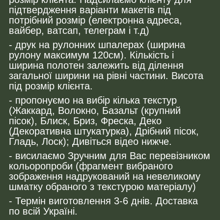
підтвердження варіанти макетів під
потрібний розмір (електронна адреса,
вайбер, ватсап, телеграм і т.д)
- друк на рулонних шпалерах (ширина
рулону максимум 120см). Кількість і
ширина полотен залежить від ділення
загальної ширини на рівні частини. Висота
під розмір клієнта.
- пропонуємо на вибір кілька текстур
(Жаккард, Волокно, Базальт (крупний
пісок), Блиск, Бриз, Фреска, Деко
(Декоративна штукатурка), Дрібний пісок,
Гладь, Лоск); Дивіться відео нижче.
- висилаємо Зручним для Вас перевізником
кольоропроби (фрагмент вибраного
зображення надрукований на невеликому
шматку обраного з текстурою матеріалу)
- Термін виготовлення 3-6 днів. Доставка
по всій Україні.