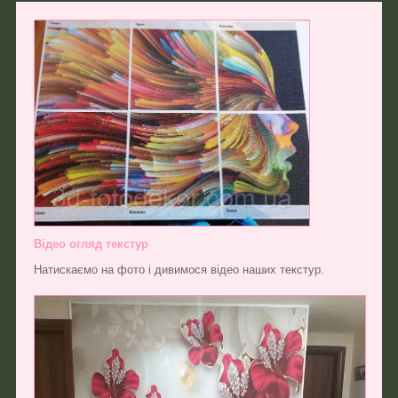
Відео огляд текстур
Натискаємо на фото і дивимося відео наших текстур.