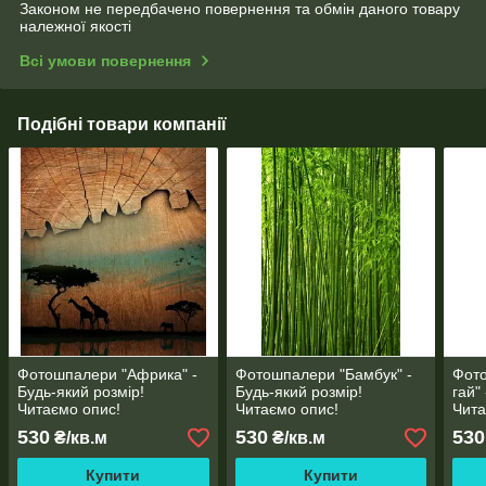
Законом не передбачено повернення та обмін даного товару
належної якості
Всі умови повернення
Подібні товари компанії
Фотошпалери "Африка" -
Фотошпалери "Бамбук" -
Фот
Будь-який розмір!
Будь-який розмір!
гай"
Читаємо опис!
Читаємо опис!
Чита
530
530
530
₴/кв.м
₴/кв.м
Купити
Купити