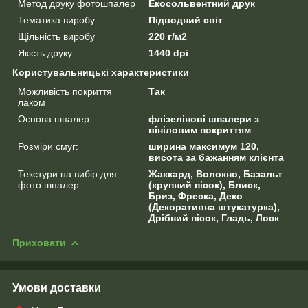
Метод друку фотошпалер
Екосольвентний друк
Тематика виробу
Підводний світ
Щільність виробу
220 г/м2
Якість друку
1440 dpi
Користувальницькі характеристики
Можливість покриття
Так
лаком
Основа шпалер
флізелінові шпалери з
вініловим покриттям
Розміри смуг:
ширина максимум 120,
висота за бажанням клієнта
Текстури на вибір для
Жаккард, Волокно, Базальт
фото шпалер:
(крупний пісок), Блиск,
Бриз, Фреска, Деко
(Декоративна штукатурка),
Дрібний пісок, Гладь, Лоск
Приховати
Умови доставки