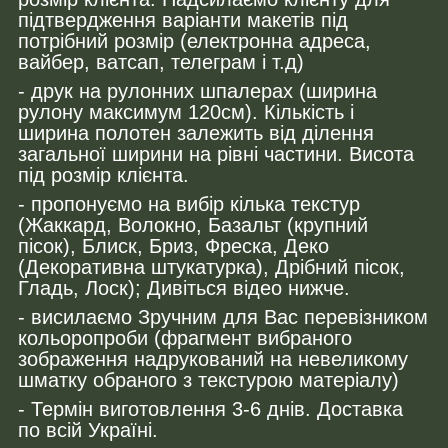
підтвердження варіанти макетів під
потрібний розмір (електронна адреса,
вайбер, ватсап, телеграм і т.д)
- друк на рулонних шпалерах (ширина
рулону максимум 120см). Кількість і
ширина полотен залежить від ділення
загальної ширини на рівні частини. Висота
під розмір клієнта.
- пропонуємо на вибір кілька текстур
(Жаккард, Волокно, Базальт (крупний
пісок), Блиск, Бриз, Фреска, Деко
(Декоративна штукатурка), Дрібний пісок,
Гладь, Лоск); Дивіться відео нижче.
- висилаємо Зручним для Вас перевізником
кольоропроби (фрагмент вибраного
зображення надрукований на невеликому
шматку обраного з текстурою матеріалу)
- Термін виготовлення 3-6 днів. Доставка
по всій Україні.