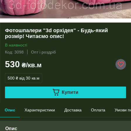
Фотошпалери "3d орхідея" - Будь-який
розмір! Читаємо опис!
В наявності
Код: 3098
Опт і роздріб
530
₴/кв.м
500 ₴
від 30 кв.м
Купити
Опис
Характеристики
Доставка
Оплата
Умови п
Опис