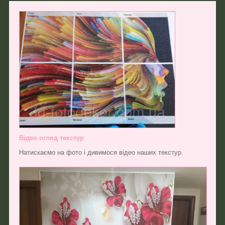
Відео огляд текстур
Натискаємо на фото і дивимося відео наших текстур.