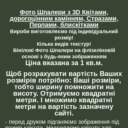
Фото Шпалери з 3D Квітами,
дорогоцінним камінням,
Стразами,
Перлами, блискітками
Вироби виготовляємо під індивідуальний
розмір!
Кілька видів текстур!
Вінілові Фото Шпалери на флізеліновій
основі з будь-яким зображенням
Ціна вказана за 1 кв.м.
Щоб розрахувати вартість Ваших
розмірів потрібно: Ваші розміри,
тобто ширину помножити на
висоту. Отримуємо квадратні
метри. І множимо квадратні
метри на вартість зазначену
сайті.
- перед друком підганяємо зображення під
розмір клієнта. Надсилаємо клієнту для