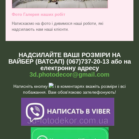
Фото Галерея наших робіт
Натискаємо на фото і дивимося наші роботи, які
надсилають нам наші клієнти.
НАДСИЛАЙТЕ ВАШІ РОЗМІРИ НА
ВАЙБЕР (ВАТСАП) (067)737-20-13 або на
електронну адресу
3d.photodecor@gmail.com
Натисніть кнопку
і в коментарях вкажіть розміри і всі
побажання. Вам обов'язково зателефонують!