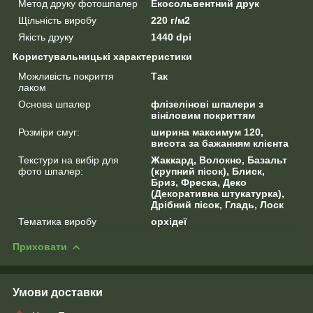
Метод друку фотошпалер
Екосольвентний друк
Щільність виробу
220 г/м2
Якість друку
1440 dpi
Користувальницькі характеристики
Можливість покриття
Так
лаком
Основа шпалер
флізелінові шпалери з
вініловим покриттям
Розміри смуг:
ширина максимум 120,
висота за бажанням клієнта
Текстури на вибір для
Жаккард, Волокно, Базальт
фото шпалер:
(крупний пісок), Блиск,
Бриз, Фреска, Деко
(Декоративна штукатурка),
Дрібний пісок, Гладь, Лоск
Тематика виробу
орхідеї
Приховати
Умови доставки