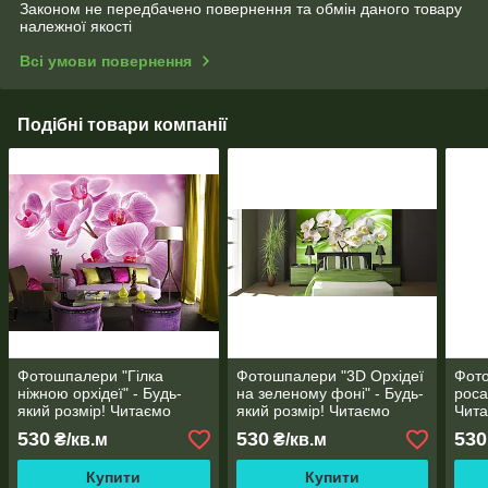
Законом не передбачено повернення та обмін даного товару
належної якості
Всі умови повернення
Подібні товари компанії
Фотошпалери "Гілка
Фотошпалери "3D Орхідеї
Фото
ніжною орхідеї" - Будь-
на зеленому фоні" - Будь-
роса
який розмір! Читаємо
який розмір! Читаємо
Чита
опис!
опис!
530
530
530
₴/кв.м
₴/кв.м
Купити
Купити