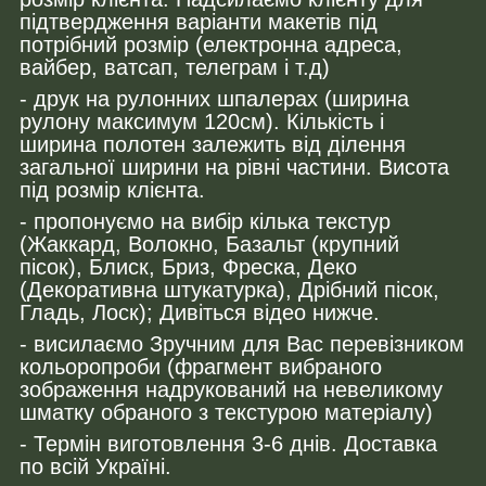
підтвердження варіанти макетів під
потрібний розмір (електронна адреса,
вайбер, ватсап, телеграм і т.д)
- друк на рулонних шпалерах (ширина
рулону максимум 120см). Кількість і
ширина полотен залежить від ділення
загальної ширини на рівні частини. Висота
під розмір клієнта.
- пропонуємо на вибір кілька текстур
(Жаккард, Волокно, Базальт (крупний
пісок), Блиск, Бриз, Фреска, Деко
(Декоративна штукатурка), Дрібний пісок,
Гладь, Лоск); Дивіться відео нижче.
- висилаємо Зручним для Вас перевізником
кольоропроби (фрагмент вибраного
зображення надрукований на невеликому
шматку обраного з текстурою матеріалу)
- Термін виготовлення 3-6 днів. Доставка
по всій Україні.