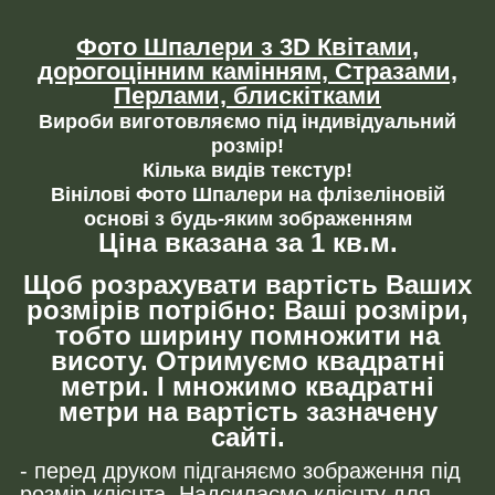
Фото Шпалери з 3D Квітами,
дорогоцінним камінням,
Стразами,
Перлами, блискітками
Вироби виготовляємо під індивідуальний
розмір!
Кілька видів текстур!
Вінілові Фото Шпалери на флізеліновій
основі з будь-яким зображенням
Ціна вказана за 1 кв.м.
Щоб розрахувати вартість Ваших
розмірів потрібно: Ваші розміри,
тобто ширину помножити на
висоту. Отримуємо квадратні
метри. І множимо квадратні
метри на вартість зазначену
сайті.
- перед друком підганяємо зображення під
розмір клієнта. Надсилаємо клієнту для