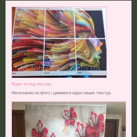
Відео огляд текстур
Натискаємо на фото і дивимося відео наших текстур.