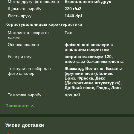
Метод друку фотошпалер
Екосольвентний друк
Щільність виробу
220 г/м2
Якість друку
1440 dpi
Користувальницькі характеристики
Можливість покриття
Так
лаком
Основа шпалер
флізелінові шпалери з
вініловим покриттям
Розміри смуг:
ширина максимум 120,
висота за бажанням клієнта
Текстури на вибір для
Жаккард, Волокно, Базальт
фото шпалер:
(крупний пісок), Блиск,
Бриз, Фреска, Деко
(Декоративна штукатурка),
Дрібний пісок, Гладь, Лоск
Тематика виробу
орхідеї
Приховати
Умови доставки