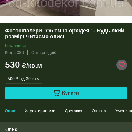
Фотошпалери "Об'ємна орхідея" - Будь-який
розмір! Читаємо опис!
В наявності
Код: 3093
Опт і роздріб
530
₴/кв.м
500 ₴
від 30 кв.м
Купити
Опис
Характеристики
Доставка
Оплата
Умови п
Опис