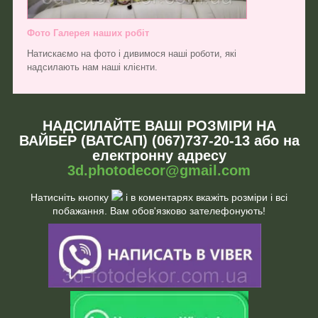
Фото Галерея наших робіт
Натискаємо на фото і дивимося наші роботи, які
надсилають нам наші клієнти.
НАДСИЛАЙТЕ ВАШІ РОЗМІРИ НА
ВАЙБЕР (ВАТСАП) (067)737-20-13 або на
електронну адресу
3d.photodecor@gmail.com
Натисніть кнопку
і в коментарях вкажіть розміри і всі
побажання. Вам обов'язково зателефонують!