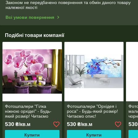
Законом не передбачено повернення та обмін даного товару
належної якості
Всі умови повернення
Подібні товари компанії
Фотошпалери "Гілка
Фотошпалери "Орхідея і
Фото
ніжною орхідеї" - Будь-
роса" - Будь-який розмір!
мали
який розмір! Читаємо
Читаємо опис!
чорн
опис!
розм
530
530
530
₴/кв.м
₴/кв.м
Купити
Купити