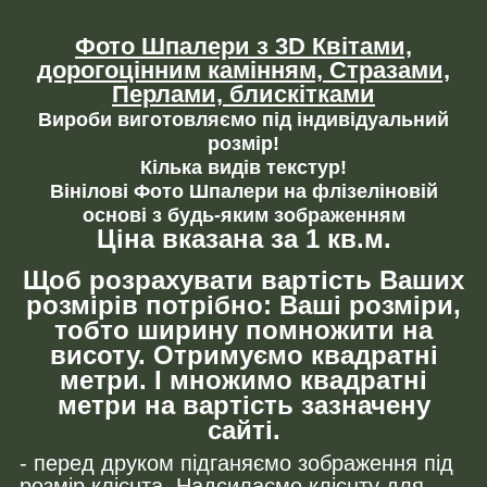
Фото Шпалери з 3D Квітами,
дорогоцінним камінням,
Стразами,
Перлами, блискітками
Вироби виготовляємо під індивідуальний
розмір!
Кілька видів текстур!
Вінілові Фото Шпалери на флізеліновій
основі з будь-яким зображенням
Ціна вказана за 1 кв.м.
Щоб розрахувати вартість Ваших
розмірів потрібно: Ваші розміри,
тобто ширину помножити на
висоту. Отримуємо квадратні
метри. І множимо квадратні
метри на вартість зазначену
сайті.
- перед друком підганяємо зображення під
розмір клієнта. Надсилаємо клієнту для