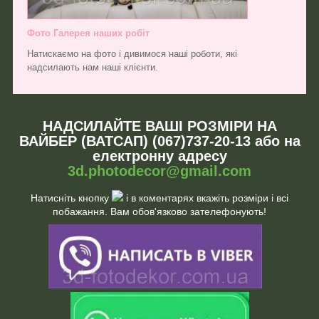
Фото Галерея наших робіт
Натискаємо на фото і дивимося наші роботи, які
надсилають нам наші клієнти.
НАДСИЛАЙТЕ ВАШІ РОЗМІРИ НА
ВАЙБЕР (ВАТСАП) (067)737-20-13 або на
електронну адресу
3d.photodecor@gmail.com
Натисніть кнопку
і в коментарях вкажіть розміри і всі
побажання. Вам обов'язково зателефонують!