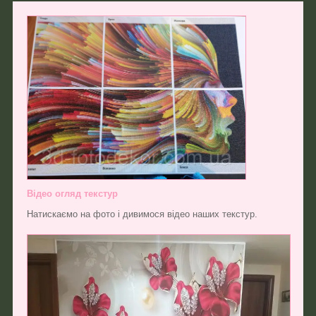
Відео огляд текстур
Натискаємо на фото і дивимося відео наших текстур.