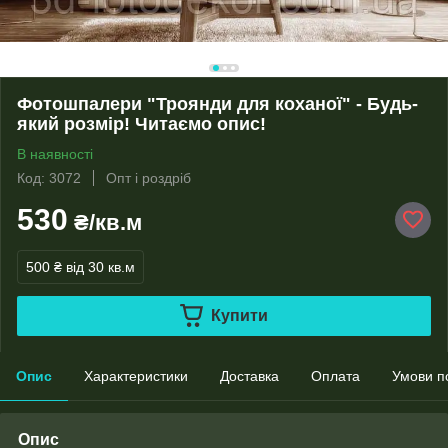
Фотошпалери "Троянди для коханої" - Будь-
який розмір! Читаємо опис!
В наявності
Код: 3072
Опт і роздріб
530
₴/кв.м
500 ₴
від 30 кв.м
Купити
Опис
Характеристики
Доставка
Оплата
Умови п
Опис