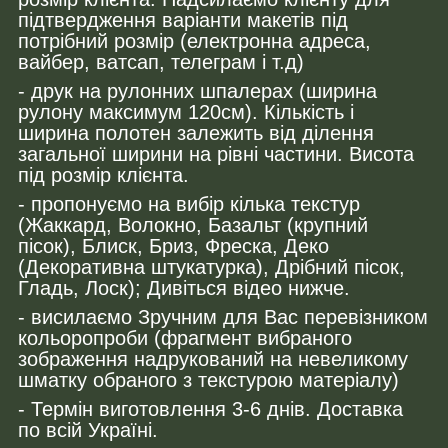
підтвердження варіанти макетів під
потрібний розмір (електронна адреса,
вайбер, ватсап, телеграм і т.д)
- друк на рулонних шпалерах (ширина
рулону максимум 120см). Кількість і
ширина полотен залежить від ділення
загальної ширини на рівні частини. Висота
під розмір клієнта.
- пропонуємо на вибір кілька текстур
(Жаккард, Волокно, Базальт (крупний
пісок), Блиск, Бриз, Фреска, Деко
(Декоративна штукатурка), Дрібний пісок,
Гладь, Лоск); Дивіться відео нижче.
- висилаємо Зручним для Вас перевізником
кольоропроби (фрагмент вибраного
зображення надрукований на невеликому
шматку обраного з текстурою матеріалу)
- Термін виготовлення 3-6 днів. Доставка
по всій Україні.