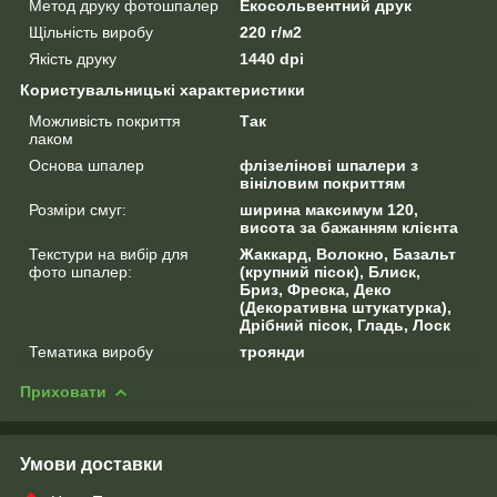
Метод друку фотошпалер
Екосольвентний друк
Щільність виробу
220 г/м2
Якість друку
1440 dpi
Користувальницькі характеристики
Можливість покриття
Так
лаком
Основа шпалер
флізелінові шпалери з
вініловим покриттям
Розміри смуг:
ширина максимум 120,
висота за бажанням клієнта
Текстури на вибір для
Жаккард, Волокно, Базальт
фото шпалер:
(крупний пісок), Блиск,
Бриз, Фреска, Деко
(Декоративна штукатурка),
Дрібний пісок, Гладь, Лоск
Тематика виробу
троянди
Приховати
Умови доставки