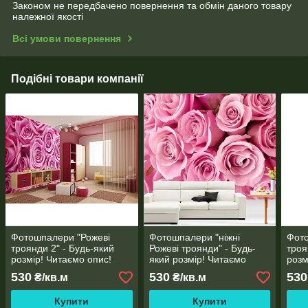
Законом не передбачено повернення та обмін даного товару
належної якості
Всі умови повернення
Подібні товари компанії
Фотошпалери "Рожеві
Фотошпалери "ніжні
Фот
троянди 2" - Будь-який
Рожеві троянди" - Будь-
троя
розмір! Читаємо опис!
який розмір! Читаємо
розм
опис!
530
530
530
₴/кв.м
₴/кв.м
Купити
Купити