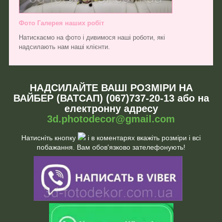
Фото Галерея наших робіт
Натискаємо на фото і дивимося наші роботи, які
надсилають нам наші клієнти.
НАДСИЛАЙТЕ ВАШІ РОЗМІРИ НА
ВАЙБЕР (ВАТСАП) (067)737-20-13 або на
електронну адресу
3d.photodecor@gmail.com
Натисніть кнопку
і в коментарях вкажіть розміри і всі
побажання. Вам обов'язково зателефонують!