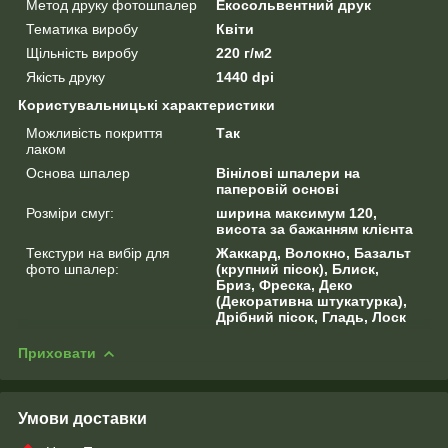
Метод друку фотошпалер
Екосольвентний друк
Тематика виробу
Квіти
Щільність виробу
220 г/м2
Якість друку
1440 dpi
Користувальницькі характеристики
Можливість покриття
Так
лаком
Основа шпалер
Вінілові шпалери на
паперовій основі
Розміри смуг:
ширина максимум 120,
висота за бажанням клієнта
Текстури на вибір для
Жаккард, Волокно, Базальт
фото шпалер:
(крупний пісок), Блиск,
Бриз, Фреска, Деко
(Декоративна штукатурка),
Дрібний пісок, Гладь, Лоск
Приховати
Умови доставки