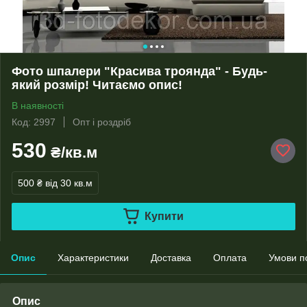
Фото шпалери "Красива троянда" - Будь-
який розмір! Читаємо опис!
В наявності
Код: 2997
Опт і роздріб
530
₴/кв.м
500 ₴
від 30 кв.м
Купити
Опис
Характеристики
Доставка
Оплата
Умови п
Опис