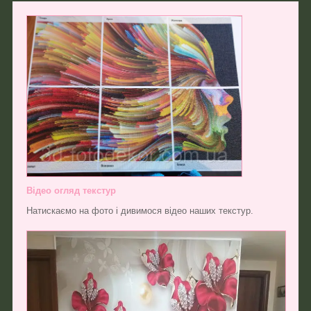
Відео огляд текстур
Натискаємо на фото і дивимося відео наших текстур.