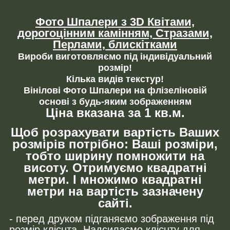
Фото Шпалери з 3D Квітами,
дорогоцінним камінням,
Стразами,
Перлами, блискітками
Вироби виготовляємо під індивідуальний
розмір!
Кілька видів текстур!
Вінілові Фото Шпалери на флізеліновій
основі з будь-яким зображенням
Ціна вказана за 1 кв.м.
Щоб розрахувати вартість Ваших
розмірів потрібно: Ваші розміри,
тобто ширину помножити на
висоту. Отримуємо квадратні
метри. І множимо квадратні
метри на вартість зазначену
сайті.
- перед друком підганяємо зображення під
розмір клієнта. Надсилаємо клієнту для