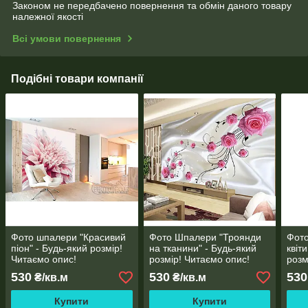
Законом не передбачено повернення та обмін даного товару
належної якості
Всі умови повернення
Подібні товари компанії
Фото шпалери "Красивий
Фото Шпалери "Троянди
Фото
піон" - Будь-який розмір!
на тканини" - Будь-який
квіт
Читаємо опис!
розмір! Читаємо опис!
розм
530
530
530
₴/кв.м
₴/кв.м
Купити
Купити