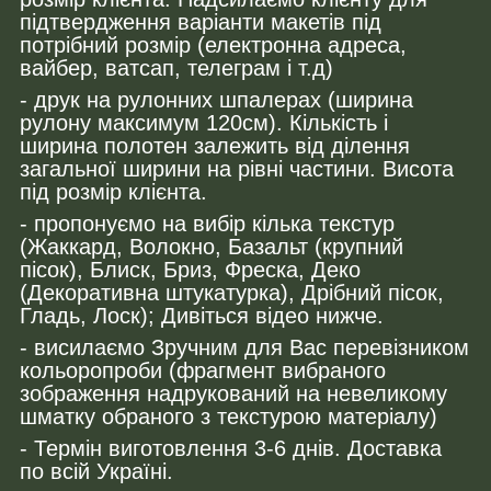
підтвердження варіанти макетів під
потрібний розмір (електронна адреса,
вайбер, ватсап, телеграм і т.д)
- друк на рулонних шпалерах (ширина
рулону максимум 120см). Кількість і
ширина полотен залежить від ділення
загальної ширини на рівні частини. Висота
під розмір клієнта.
- пропонуємо на вибір кілька текстур
(Жаккард, Волокно, Базальт (крупний
пісок), Блиск, Бриз, Фреска, Деко
(Декоративна штукатурка), Дрібний пісок,
Гладь, Лоск); Дивіться відео нижче.
- висилаємо Зручним для Вас перевізником
кольоропроби (фрагмент вибраного
зображення надрукований на невеликому
шматку обраного з текстурою матеріалу)
- Термін виготовлення 3-6 днів. Доставка
по всій Україні.