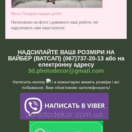
Фото Галерея наших робіт
Натискаємо на фото і дивимося наші роботи, які
надсилають нам наші клієнти.
НАДСИЛАЙТЕ ВАШІ РОЗМІРИ НА
ВАЙБЕР (ВАТСАП) (067)737-20-13 або на
електронну адресу
3d.photodecor@gmail.com
Натисніть кнопку
і в коментарях вкажіть розміри і всі
побажання. Вам обов'язково зателефонують!