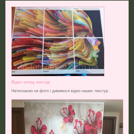
Відео огляд текстур
Натискаємо на фото і дивимося відео наших текстур.