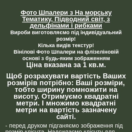
Фото Шпалери з На морську
Тематику, Підводний світ, з
дельфінами і рибками
Вироби виготовляємо під індивідуальний
розмір!
Кілька видів текстур!
Вінілові Фото Шпалери на флізеліновій
основі з будь-яким зображенням
Ціна вказана за 1 кв.м.
Щоб розрахувати вартість Ваших
розмірів потрібно: Ваші розміри,
тобто ширину помножити на
висоту. Отримуємо квадратні
метри. І множимо квадратні
метри на вартість зазначену
сайті.
- перед друком підганяємо зображення під
розмір клієнта. Надсилаємо клієнту для