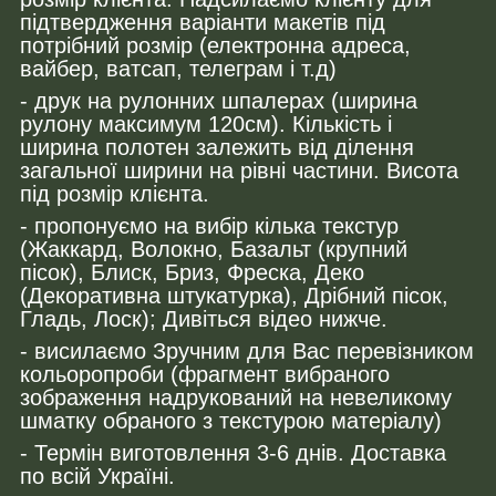
підтвердження варіанти макетів під
потрібний розмір (електронна адреса,
вайбер, ватсап, телеграм і т.д)
- друк на рулонних шпалерах (ширина
рулону максимум 120см). Кількість і
ширина полотен залежить від ділення
загальної ширини на рівні частини. Висота
під розмір клієнта.
- пропонуємо на вибір кілька текстур
(Жаккард, Волокно, Базальт (крупний
пісок), Блиск, Бриз, Фреска, Деко
(Декоративна штукатурка), Дрібний пісок,
Гладь, Лоск); Дивіться відео нижче.
- висилаємо Зручним для Вас перевізником
кольоропроби (фрагмент вибраного
зображення надрукований на невеликому
шматку обраного з текстурою матеріалу)
- Термін виготовлення 3-6 днів. Доставка
по всій Україні.