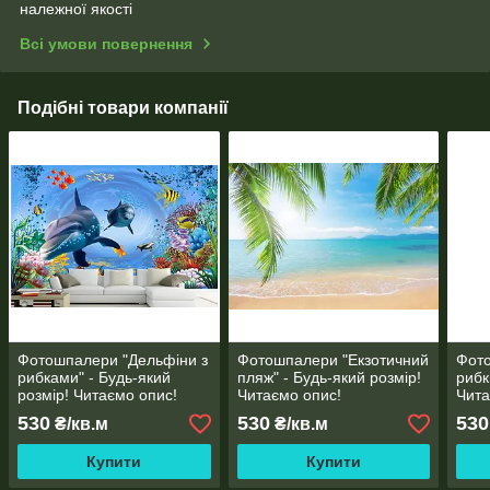
належної якості
Всі умови повернення
Подібні товари компанії
Фотошпалери "Дельфіни з
Фотошпалери "Екзотичний
Фото
рибками" - Будь-який
пляж" - Будь-який розмір!
рибк
розмір! Читаємо опис!
Читаємо опис!
Чита
530
530
530
₴/кв.м
₴/кв.м
Купити
Купити