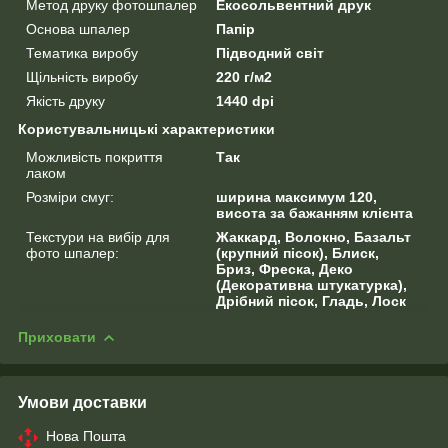
Метод друку фотошпалер
Екосольвентний друк
Основа шпалер
Папір
Тематика виробу
Підводний світ
Щільність виробу
220 г/м2
Якість друку
1440 dpi
Користувальницькі характеристики
Можливість покриття
Так
лаком
Розміри смуг:
ширина максимум 120,
висота за бажанням клієнта
Текстури на вибір для
Жаккард, Волокно, Базальт
фото шпалер:
(крупний пісок), Блиск,
Бриз, Фреска, Деко
(Декоративна штукатурка),
Дрібний пісок, Гладь, Лоск
Приховати
Умови доставки
Нова Пошта