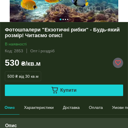
Фотошпалери "Екзотичні рибки" - Будь-який
розмір! Читаємо опис!
В наявності
Код: 2853
Опт і роздріб
530
₴/кв.м
500 ₴
від 30 кв.м
Купити
Опис
Характеристики
Доставка
Оплата
Умови п
Опис