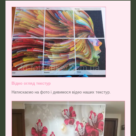
Відео огляд текстур
Натискаємо на фото і дивимося відео наших текстур.