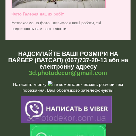
Фото Галерея наших робіт
Натискаємо на фото і дивимося наші роботи, які
надсилають нам наші клієнти.
НАДСИЛАЙТЕ ВАШІ РОЗМІРИ НА
ВАЙБЕР (ВАТСАП) (067)737-20-13 або на
електронну адресу
3d.photodecor@gmail.com
Натисніть кнопку
і в коментарях вкажіть розміри і всі
побажання. Вам обов'язково зателефонують!