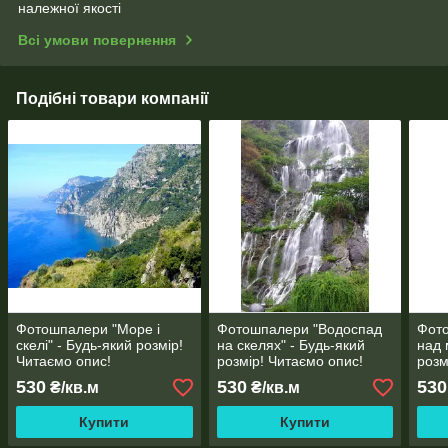
належної якості
Всі умови повернення
Подібні товари компанії
Фотошпалери "Море і
Фотошпалери "Водоспад
Фот
скелі" - Будь-який розмір!
на скелях" - Будь-який
над 
Читаємо опис!
розмір! Читаємо опис!
розм
530
530
530
₴/кв.м
₴/кв.м
Купити
Купити