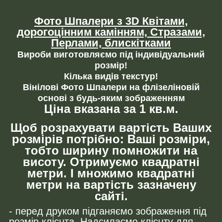
Фото Шпалери з 3D Квітами,
дорогоцінним камінням,
Стразами,
Перлами, блискітками
Вироби виготовляємо під індивідуальний
розмір!
Кілька видів текстур!
Вінілові Фото Шпалери на флізеліновій
основі з будь-яким зображенням
Ціна вказана за 1 кв.м.
Щоб розрахувати вартість Ваших
розмірів потрібно: Ваші розміри,
тобто ширину помножити на
висоту. Отримуємо квадратні
метри. І множимо квадратні
метри на вартість зазначену
сайті.
- перед друком підганяємо зображення під
розмір клієнта. Надсилаємо клієнту для