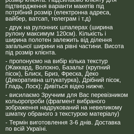
підтвердження варіанти макетів під
потрібний розмір (електронна адреса,
вайбер, ватсап, телеграм і т.д)
- друк на рулонних шпалерах (ширина
рулону максимум 120см). Кількість і
ширина полотен залежить від ділення
загальної ширини на рівні частини. Висота
під розмір клієнта.
- пропонуємо на вибір кілька текстур
(Жаккард, Волокно, Базальт (крупний
пісок), Блиск, Бриз, Фреска, Деко
(Декоративна штукатурка), Дрібний пісок,
Гладь, Лоск); Дивіться відео нижче.
- висилаємо Зручним для Вас перевізником
кольоропроби (фрагмент вибраного
зображення надрукований на невеликому
шматку обраного з текстурою матеріалу)
- Термін виготовлення 3-6 днів. Доставка
по всій Україні.