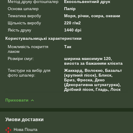
Метод друку фотошпалер
Екосольвентний друк
Основа шпалер
Папір
Тематика виробу
Моря, річки, озера, океани
Щільність виробу
220 г/м2
Якість друку
1440 dpi
Користувальницькі характеристики
Можливість покриття
Так
лаком
Розміри смуг:
ширина максимум 120,
висота за бажанням клієнта
Текстури на вибір для
Жаккард, Волокно, Базальт
фото шпалер:
(крупний пісок), Блиск,
Бриз, Фреска, Деко
(Декоративна штукатурка),
Дрібний пісок, Гладь, Лоск
Приховати
Умови доставки
Нова Пошта