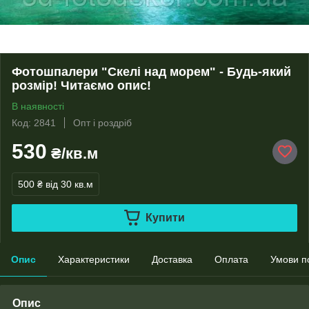
Фотошпалери "Скелі над морем" - Будь-який
розмір! Читаємо опис!
В наявності
Код: 2841
Опт і роздріб
530
₴/кв.м
500 ₴
від 30 кв.м
Купити
Опис
Характеристики
Доставка
Оплата
Умови п
Опис