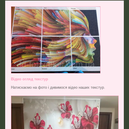
Відео огляд текстур
Натискаємо на фото і дивимося відео наших текстур.