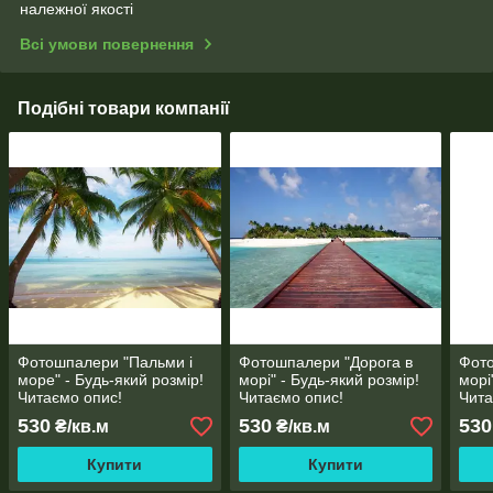
належної якості
Всі умови повернення
Подібні товари компанії
Фотошпалери "Пальми і
Фотошпалери "Дорога в
Фото
море" - Будь-який розмір!
морі" - Будь-який розмір!
морі
Читаємо опис!
Читаємо опис!
Чита
530
530
530
₴/кв.м
₴/кв.м
Купити
Купити