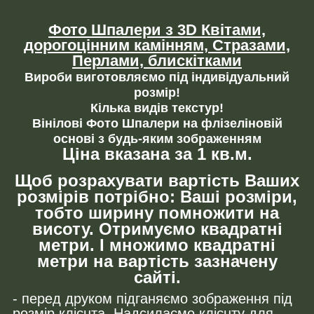
Фото Шпалери з 3D Квітами,
дорогоцінним камінням,
Стразами,
Перлами, блискітками
Вироби виготовляємо під індивідуальний
розмір!
Кілька видів текстур!
Вінілові Фото Шпалери на флізеліновій
основі з будь-яким зображенням
Ціна вказана за 1 кв.м.
Щоб розрахувати вартість Ваших
розмірів потрібно: Ваші розміри,
тобто ширину помножити на
висоту. Отримуємо квадратні
метри. І множимо квадратні
метри на вартість зазначену
сайті.
- перед друком підганяємо зображення під
розмір клієнта. Надсилаємо клієнту для