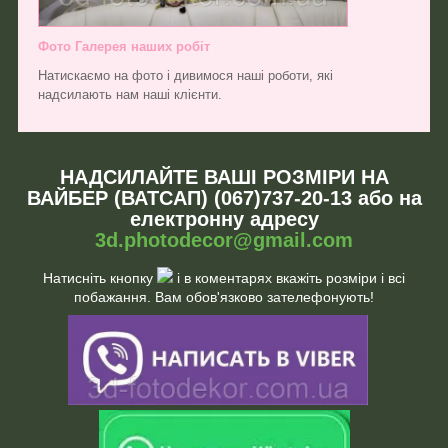
Фото Галерея наших робіт
Натискаємо на фото і дивимося наші роботи, які
надсилають нам наші клієнти.
НАДСИЛАЙТЕ ВАШІ РОЗМІРИ НА
ВАЙБЕР (ВАТСАП) (067)737-20-13 або на
електронну адресу
3d.photodecor@gmail.com
Натисніть кнопку
і в коментарях вкажіть розміри і всі
побажання. Вам обов'язково зателефонують!