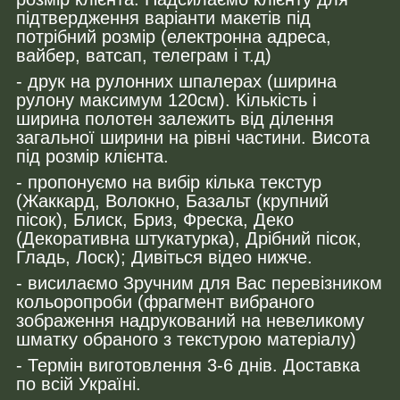
підтвердження варіанти макетів під
потрібний розмір (електронна адреса,
вайбер, ватсап, телеграм і т.д)
- друк на рулонних шпалерах (ширина
рулону максимум 120см). Кількість і
ширина полотен залежить від ділення
загальної ширини на рівні частини. Висота
під розмір клієнта.
- пропонуємо на вибір кілька текстур
(Жаккард, Волокно, Базальт (крупний
пісок), Блиск, Бриз, Фреска, Деко
(Декоративна штукатурка), Дрібний пісок,
Гладь, Лоск); Дивіться відео нижче.
- висилаємо Зручним для Вас перевізником
кольоропроби (фрагмент вибраного
зображення надрукований на невеликому
шматку обраного з текстурою матеріалу)
- Термін виготовлення 3-6 днів. Доставка
по всій Україні.