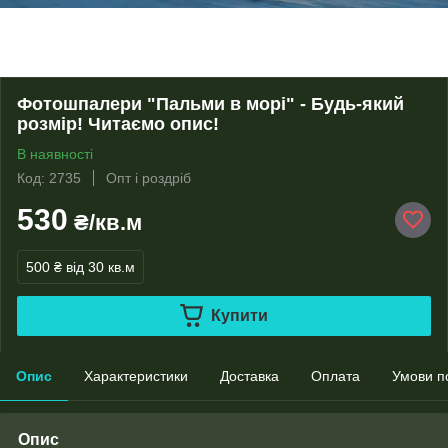
Фотошпалери "Пальми в морі" - Будь-який
розмір! Читаємо опис!
В наявності
Код: 2735
Опт і роздріб
530
₴/кв.м
500 ₴
від 30 кв.м
Купити
Опис
Характеристики
Доставка
Оплата
Умови п
Опис