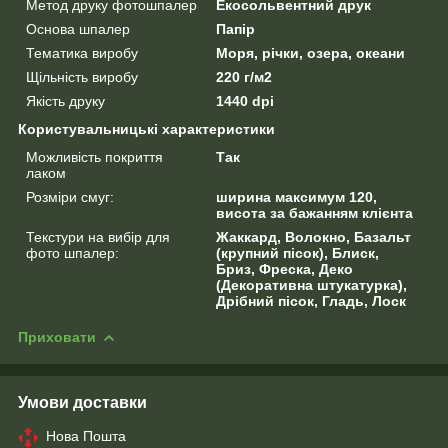
Метод друку фотошпалер
Екосольвентний друк
Основа шпалер
Папір
Тематика виробу
Моря, річки, озера, океани
Щільність виробу
220 г/м2
Якість друку
1440 dpi
Користувальницькі характеристики
Можливість покриття
Так
лаком
Розміри смуг:
ширина максимум 120,
висота за бажанням клієнта
Текстури на вибір для
Жаккард, Волокно, Базальт
фото шпалер:
(крупний пісок), Блиск,
Бриз, Фреска, Деко
(Декоративна штукатурка),
Дрібний пісок, Гладь, Лоск
Приховати
Умови доставки
Нова Пошта