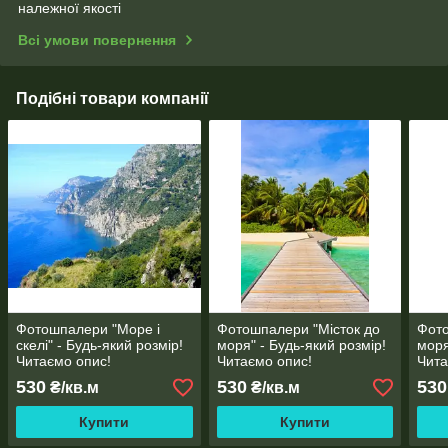
належної якості
Всі умови повернення
Подібні товари компанії
Фотошпалери "Море і
Фотошпалери "Місток до
Фот
скелі" - Будь-який розмір!
моря" - Будь-який розмір!
моря
Читаємо опис!
Читаємо опис!
Чита
530
530
530
₴/кв.м
₴/кв.м
Купити
Купити