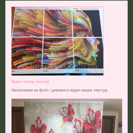
Відео огляд текстур
Натискаємо на фото і дивимося відео наших текстур.