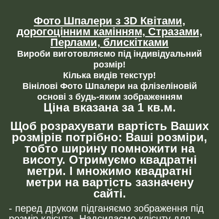
Фото Шпалери з 3D Квітами,
дорогоцінним камінням,
Стразами,
Перлами, блискітками
Вироби виготовляємо під індивідуальний
розмір!
Кілька видів текстур!
Вінілові Фото Шпалери на флізеліновій
основі з будь-яким зображенням
Ціна вказана за 1 кв.м.
Щоб розрахувати вартість Ваших
розмірів потрібно: Ваші розміри,
тобто ширину помножити на
висоту. Отримуємо квадратні
метри. І множимо квадратні
метри на вартість зазначену
сайті.
- перед друком підганяємо зображення під
розмір клієнта. Надсилаємо клієнту для