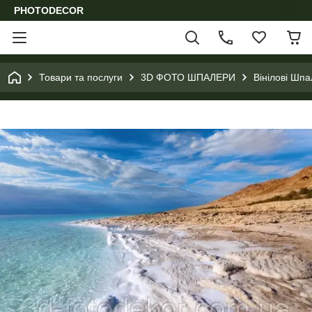
PHOTODECOR
Товари та послуги
3D ФОТО ШПАЛЕРИ
Вінілові Шпа