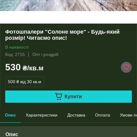
Фотошпалери "Солоне море" - Будь-який
розмір! Читаємо опис!
В наявності
Код: 2715
Опт і роздріб
530
₴/кв.м
500 ₴
від 30 кв.м
Купити
Опис
Характеристики
Доставка
Оплата
Умови п
Опис