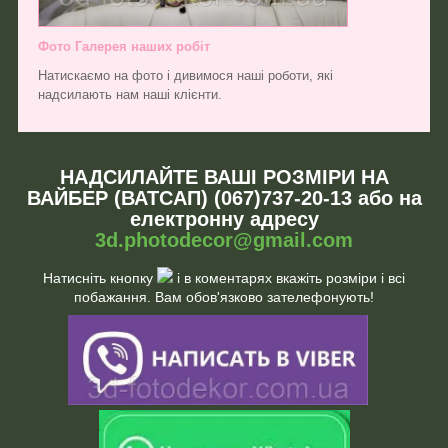
Фото Галерея наших робіт
Натискаємо на фото і дивимося наші роботи, які
надсилають нам наші клієнти.
НАДСИЛАЙТЕ ВАШІ РОЗМІРИ НА
ВАЙБЕР (ВАТСАП) (067)737-20-13 або на
електронну адресу
3d.photodecor@gmail.com
Натисніть кнопку
і в коментарях вкажіть розміри і всі
побажання. Вам обов'язково зателефонують!