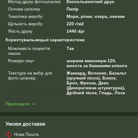
Метод друку фотошпалер
Екосольвентний друк
Основа шпалер
Папір
Тематика виробу
Моря, річки, озера, океани
Щільність виробу
220 г/м2
Якість друку
1440 dpi
Користувальницькі характеристики
Можливість покриття
Так
лаком
Розміри смуг:
ширина максимум 120,
висота за бажанням клієнта
Текстури на вибір для
Жаккард, Волокно, Базальт
фото шпалер:
(крупний пісок), Блиск,
Бриз, Фреска, Деко
(Декоративна штукатурка),
Дрібний пісок, Гладь, Лоск
Приховати
Умови доставки
Нова Пошта