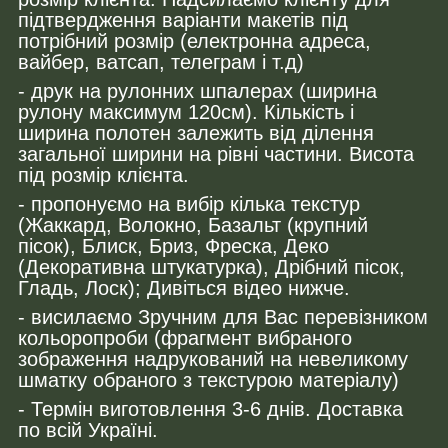
підтвердження варіанти макетів під
потрібний розмір (електронна адреса,
вайбер, ватсап, телеграм і т.д)
- друк на рулонних шпалерах (ширина
рулону максимум 120см). Кількість і
ширина полотен залежить від ділення
загальної ширини на рівні частини. Висота
під розмір клієнта.
- пропонуємо на вибір кілька текстур
(Жаккард, Волокно, Базальт (крупний
пісок), Блиск, Бриз, Фреска, Деко
(Декоративна штукатурка), Дрібний пісок,
Гладь, Лоск); Дивіться відео нижче.
- висилаємо Зручним для Вас перевізником
кольоропроби (фрагмент вибраного
зображення надрукований на невеликому
шматку обраного з текстурою матеріалу)
- Термін виготовлення 3-6 днів. Доставка
по всій Україні.