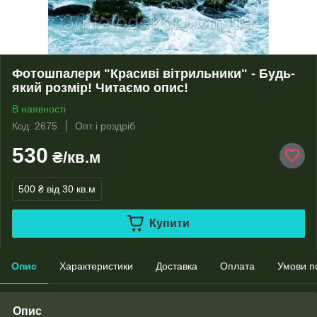
Фотошпалери "Красиві вітрильники" - Будь-
який розмір! Читаємо опис!
В наявності
Код: 2675
Опт і роздріб
530
₴/кв.м
500 ₴
від 30 кв.м
Купити
Опис
Характеристики
Доставка
Оплата
Умови п
Опис