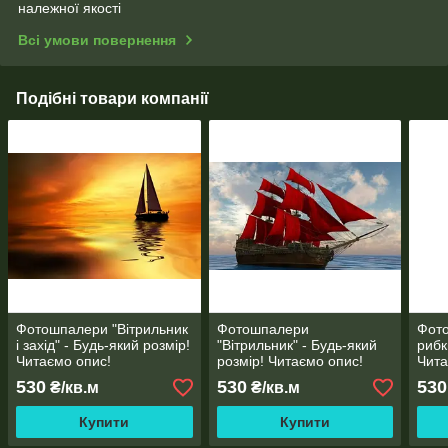
належної якості
Всі умови повернення
Подібні товари компанії
Фотошпалери "Вітрильник
Фотошпалери
Фото
і захід" - Будь-який розмір!
"Вітрильник" - Будь-який
рибк
Читаємо опис!
розмір! Читаємо опис!
Чита
530
530
530
₴/кв.м
₴/кв.м
Купити
Купити