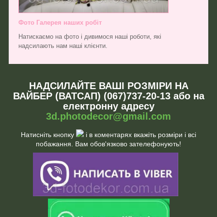
Фото Галерея наших робіт
Натискаємо на фото і дивимося наші роботи, які
надсилають нам наші клієнти.
НАДСИЛАЙТЕ ВАШІ РОЗМІРИ НА
ВАЙБЕР (ВАТСАП) (067)737-20-13 або на
електронну адресу
3d.photodecor@gmail.com
Натисніть кнопку
і в коментарях вкажіть розміри і всі
побажання. Вам обов'язково зателефонують!