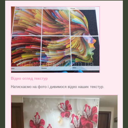
Відео огляд текстур
Натискаємо на фото і дивимося відео наших текстур.