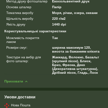
Метод друку фотошпалер
Екосольвентний друк
Основа шпалер
Папір
Тематика виробу
Моря, річки, озера, океани
Щільність виробу
220 г/м2
Якість друку
1440 dpi
Користувальницькі характеристики
Можливість покриття
Так
лаком
Розміри смуг:
ширина максимум 120,
висота за бажанням клієнта
Текстури на вибір для
Жаккард, Волокно, Базальт
фото шпалер:
(крупний пісок), Блиск,
Бриз, Фреска, Деко
(Декоративна штукатурка),
Дрібний пісок, Гладь, Лоск
Приховати
Умови доставки
Нова Пошта