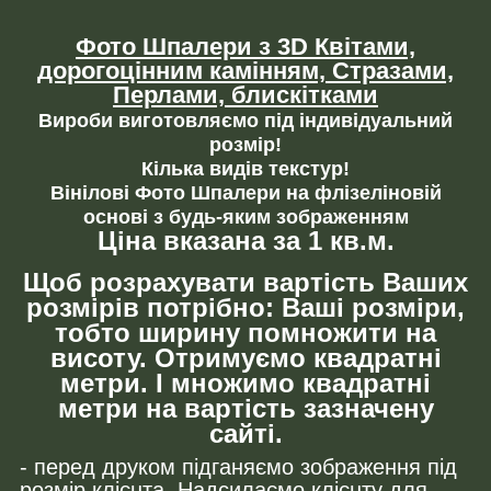
Фото Шпалери з 3D Квітами,
дорогоцінним камінням,
Стразами,
Перлами, блискітками
Вироби виготовляємо під індивідуальний
розмір!
Кілька видів текстур!
Вінілові Фото Шпалери на флізеліновій
основі з будь-яким зображенням
Ціна вказана за 1 кв.м.
Щоб розрахувати вартість Ваших
розмірів потрібно: Ваші розміри,
тобто ширину помножити на
висоту. Отримуємо квадратні
метри. І множимо квадратні
метри на вартість зазначену
сайті.
- перед друком підганяємо зображення під
розмір клієнта. Надсилаємо клієнту для