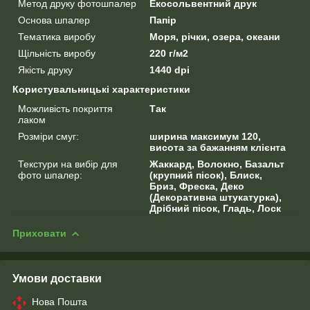
Метод друку фотошпалер
Екосольвентний друк
Основа шпалер
Папір
Тематика виробу
Моря, річки, озера, океани
Щільність виробу
220 г/м2
Якість друку
1440 dpi
Користувальницькі характеристики
Можливість покриття
Так
лаком
Розміри смуг:
ширина максимум 120,
висота за бажанням клієнта
Текстури на вибір для
Жаккард, Волокно, Базальт
фото шпалер:
(крупний пісок), Блиск,
Бриз, Фреска, Деко
(Декоративна штукатурка),
Дрібний пісок, Гладь, Лоск
Приховати
Умови доставки
Нова Пошта