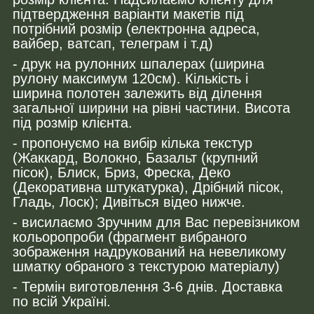
підтвердження варіанти макетів під
потрібний розмір (електронна адреса,
вайбер, ватсап, телеграм і т.д)
- друк на рулонних шпалерах (ширина
рулону максимум 120см). Кількість і
ширина полотен залежить від ділення
загальної ширини на рівні частини. Висота
під розмір клієнта.
- пропонуємо на вибір кілька текстур
(Жаккард, Волокно, Базальт (крупний
пісок), Блиск, Бриз, Фреска, Деко
(Декоративна штукатурка), Дрібний пісок,
Гладь, Лоск); Дивіться відео нижче.
- висилаємо Зручним для Вас перевізником
кольоропроби (фрагмент вибраного
зображення надрукований на невеликому
шматку обраного з текстурою матеріалу)
- Термін виготовлення 3-6 днів. Доставка
по всій Україні.