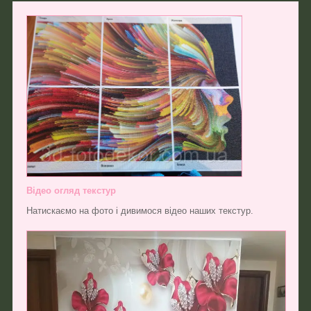
Відео огляд текстур
Натискаємо на фото і дивимося відео наших текстур.