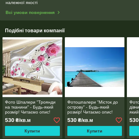
належної якості
Всі умови повернення
Подібні товари компанії
Фото Шпалери "Троянди
Фотошпалери "Місток до
Фот
на тканини" - Будь-який
острову" - Будь-який
дівчи
розмір! Читаємо опис!
розмір! Читаємо опис!
який
опис
530
530
530
₴/кв.м
₴/кв.м
Купити
Купити