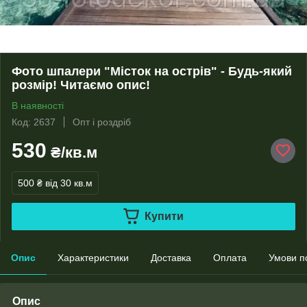
Фото шпалери "Місток на острів" - Будь-який
розмір! Читаємо опис!
В наявності
Код: 2637
Опт і роздріб
530
₴/кв.м
500 ₴
від 30 кв.м
Купити
Опис
Характеристики
Доставка
Оплата
Умови п
Опис