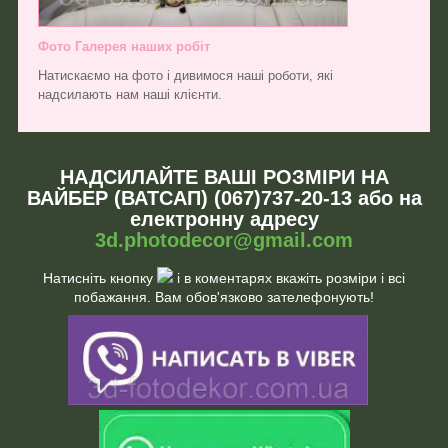
Фото Галерея наших робіт
Натискаємо на фото і дивимося наші роботи, які
надсилають нам наші клієнти.
НАДСИЛАЙТЕ ВАШІ РОЗМІРИ НА
ВАЙБЕР (ВАТСАП) (067)737-20-13 або на
електронну адресу
3d.photodecor@gmail.com
Натисніть кнопку
і в коментарях вкажіть розміри і всі
побажання. Вам обов'язково зателефонують!