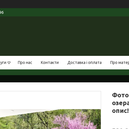
96
луги
Про нас
Контакти
Доставка і оплата
Про мате
Фото
озера
опис!