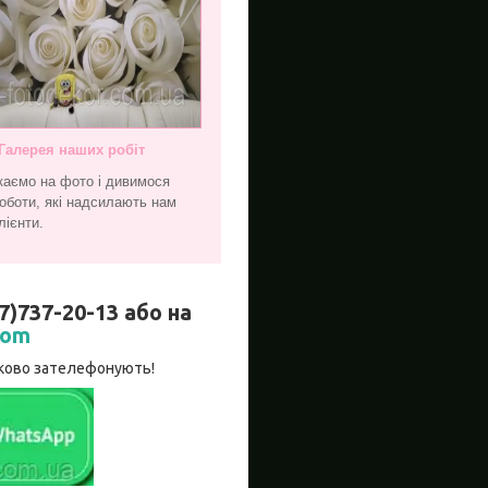
Галерея наших робіт
каємо на фото і дивимося
оботи, які надсилають нам
лієнти.
737-20-13 або на
com
язково зателефонують!