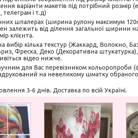
ення варіанти макетів під потрібний розмір (
 телеграм і т.д)
нних шпалерах (ширина рулону максимум 120см)
н залежить від ділення загальної ширини на 
мір клієнта.
а вибір кілька текстур (Жаккард, Волокно, Б
 Бриз, Фреска, Деко (Декоративна штукатурка),
Дивіться відео нижче.
ручним для Вас перевізником кольоропроби 
друкований на невеликому шматку обраного
овлення 3-6 днів. Доставка по всій Україні.