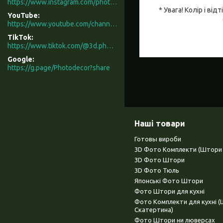
https://www.instagram.com/photodecor.com.ua/
* Увага! Колір і в
YouTube
https://www.youtube.com/channel/UCXCUerfqRY1Pw7-IptdbqyA/videos
TikTok
https://www.tiktok.com/@3d.photodecor?is_from_webapp=1&sender_device=pc
Google
https://g.page/Photodecor?share
Наші товари
Готовы вироби
3D Фото Комплекти (Штори 
3D Фото Штори
3D Фото Тюль
Японські Фото Штори
Фото Штори для кухні
Фото Комплекти для кухні 
Скатертина)
Фото Штори ни люверсах