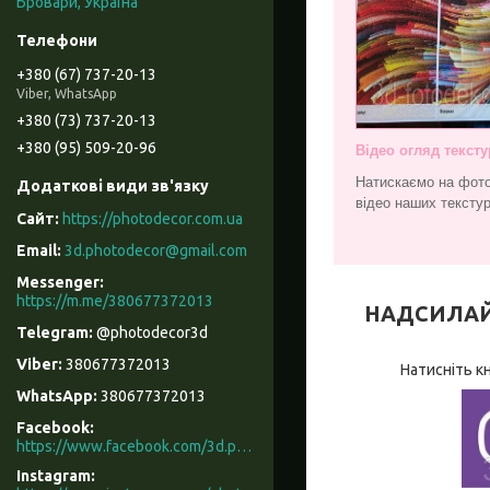
Бровари, Україна
+380 (67) 737-20-13
Viber, WhatsApp
+380 (73) 737-20-13
+380 (95) 509-20-96
Відео огляд тексту
Натискаємо на фото
відео наших текстур
https://photodecor.com.ua
3d.photodecor@gmail.com
https://m.me/380677372013
НАДСИЛАЙТЕ
@photodecor3d
380677372013
Натисніть к
380677372013
Facebook
https://www.facebook.com/3d.photodecor/
Instagram