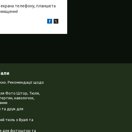
бо екрана телефону, планшета
риміщенні!
іали
ікно. Рекомендації щодо
для Фото Штор, Тюля,
тертин, наволочок,
анни
 та друк для
й тюль з Вуалі та
ня для фотоштор та