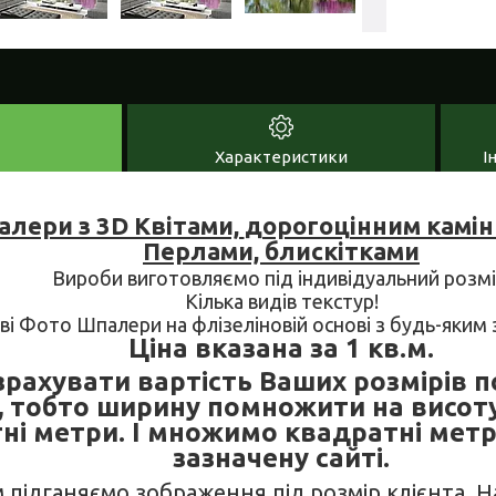
Характеристики
І
лери з 3D Квітами,
дорогоцінним камін
Перлами, блискітками
Вироби виготовляємо під індивідуальний розмі
Кілька видів текстур!
ові Фото Шпалери на флізеліновій основі з будь-яки
Ціна вказана за 1 кв.м.
рахувати вартість Ваших розмірів п
, тобто ширину помножити на висот
ні метри. І множимо квадратні метр
зазначену сайті.
м підганяємо зображення під розмір клієнта. 