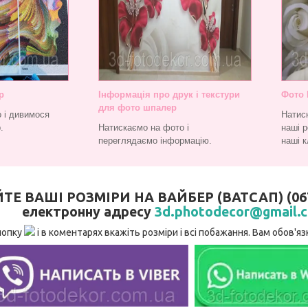
р
Інформація про друк і текстури
Фото 
для фото шпалер
 і дивимося
Натис
.
Натискаємо на фото і
наші р
переглядаємо інформацію.
наші к
 ВАШІ РОЗМІРИ НА ВАЙБЕР (ВАТСАП) (067)
електронну адресу
3d.photodecor@gmail.
нопку
і в коментарях вкажіть розміри і всі побажання. Вам обов'