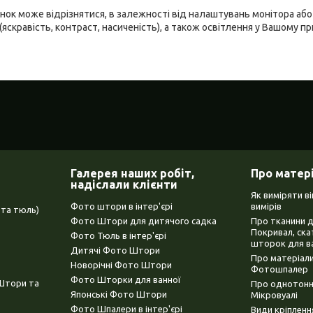
ідтінок може відрізнятися, в залежності від налаштувань монітора а
(яскравість, контраст, насиченість), а також освітлення у Вашому п
Галерея наших робіт,
Про матер
надіслали клієнти
Як виміряти в
Фото штори в інтер'єрі
вимірів
та тюль)
Фото Штори для дитячого садка
Про тканини 
Покривал, ска
Фото Тюль в інтер'єрі
шторок для в
Дитячі Фото Штори
Про матеріали
Новорічні Фото Штори
Фотошпалер
Фото Шторки для ванної
(Штори та
Про однотонни
Японські Фото Штори
Мікровуалі
Фото Шпалери в інтер'єрі
Види кріплен