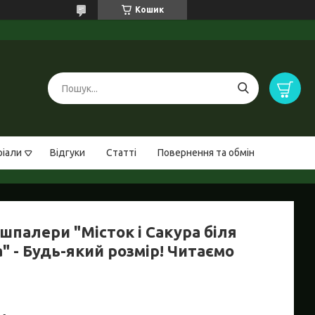
Кошик
ріали
Відгуки
Статті
Повернення та обмін
шпалери "Місток і Сакура біля
" - Будь-який розмір! Читаємо