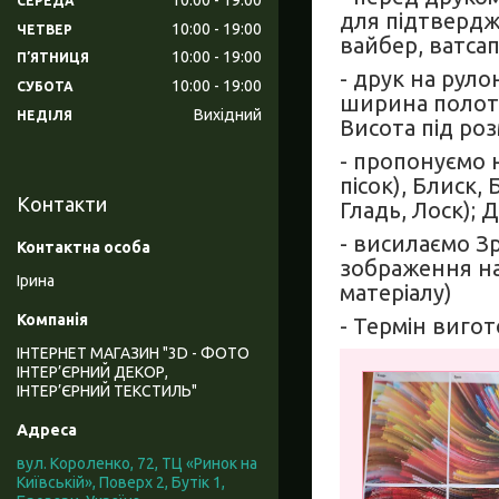
СЕРЕДА
для підтвердж
10:00
19:00
ЧЕТВЕР
вайбер, ватсап,
10:00
19:00
ПʼЯТНИЦЯ
- друк на руло
10:00
19:00
СУБОТА
ширина полоте
Вихідний
НЕДІЛЯ
Висота під роз
- пропонуємо н
пісок), Блиск,
Контакти
Гладь, Лоск); 
- висилаємо З
зображення на
Ірина
матеріалу)
- Термін вигот
ІНТЕРНЕТ МАГАЗИН "3D - ФОТО
ІНТЕР’ЄРНИЙ ДЕКОР,
ІНТЕР’ЄРНИЙ ТЕКСТИЛЬ"
вул. Короленко, 72, ТЦ «Ринок на
Київській», Поверх 2, Бутік 1,