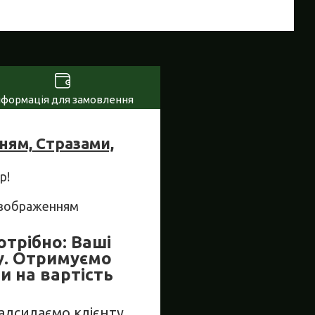
нформація для замовлення
ням,
Стразами,
р!
м зображенням
отрібно: Ваші
у. Отримуємо
и на вартість
Надсилаємо клієнту