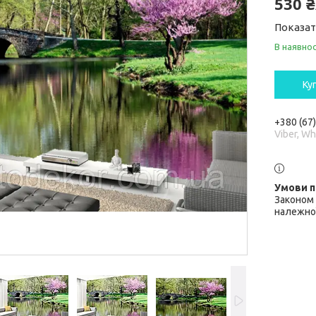
530 
Показат
В наявнос
Ку
+380 (67
Viber, W
Законом 
належної