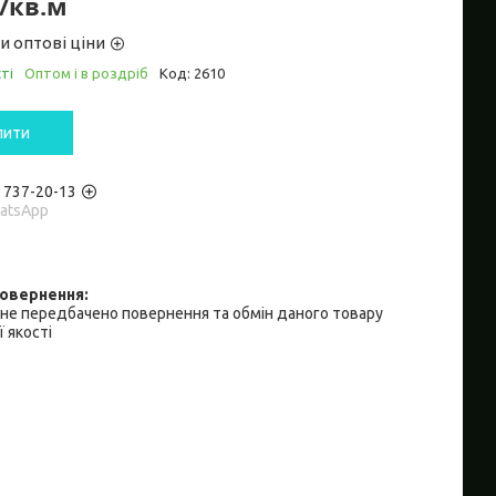
₴/кв.м
и оптові ціни
ті
Оптом і в роздріб
Код:
2610
пити
) 737-20-13
hatsApp
не передбачено повернення та обмін даного товару
 якості