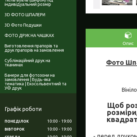
Тюль вуаль (шифон) під
індивідуальний розмір
3D ФОТО ШПАЛЕРИ
3D Фото Подушки
ФОТО ДРУК НА ЧАШКАХ
Опис
Виготовлення прапорів та
друк прапорів на замовлення
Сублімаційний друк на
Фото Шпа
тканинах
Банери для фотозони на
замовлення | Будь-яка
тематика | Екосольвентний та
УФ друк
Вініл
Щоб роз
Графік роботи
розміри
квадрат
10:00
19:00
ПОНЕДІЛОК
10:00
19:00
ВІВТОРОК
- перед друко
10:00
19:00