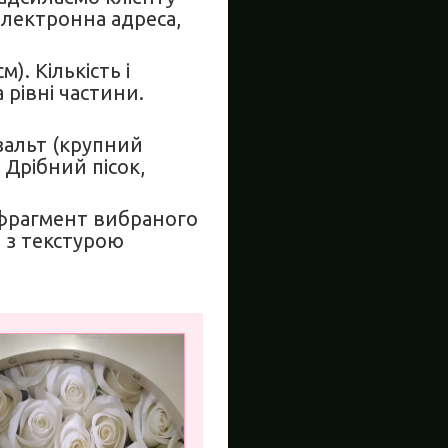
електронна адреса,
. Кількість і
рівні частини.
азальт (крупний
 Дрібний пісок,
(фрагмент вибраного
 з текстурою