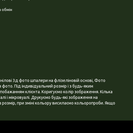
 обмін
нілові 3д фото шпалери на флізеліновій основі, Фото
 фото. Під індивідуальний розмір і з будь-яким
побажанням клієнта. Коригуємо колір зображення. Кілька
алі і мікровуалі. Друкуємо будь-які зображення на
 розмір, при зміні кольору висилаємо кольоропроби. Якщо