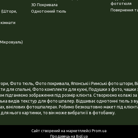
фототюля
3D Покривала
Повернення та
і (Штори,
Однотонний тюль
 кімнати
Мікровуаль)
и, Фото тюль, Фото покривала, Японські і Римські фото штори, Ві
и для спальні, Фото комплекти для кухні, Подушки з фото, чашки з
 підганяємо зображення під розмір клієнта. Створюємо колажі за 
ілька видів текстур для фото шпалер. Відшиває однотонні тюль з ву
х, вінілових фотошпалерах. Робимо безкоштовно макет під клієнта
для нього картинки, то він може вибрати її в фотобанку.
Сайт створений на маркетплейсі
Prom.ua
Продавець на Bigl.ua