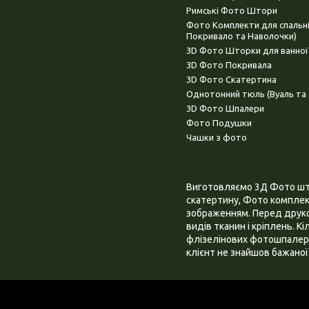
Римські Фото Штори
Фото Комплекти для спальн
Покривало та Наволочки)
3D Фото Шторки для ванної
3D Фото Покривала
3D Фото Скатертина
Однотонний тюль (Вуаль та 
3D Фото Шпалери
Фото Подушки
Чашки з фото
Виготовляємо 3Д Фото штор
скатертину, Фото комплект
зображенням. Перед друком
видів тканин і кріплень. К
флізелінових фотошпалера
клієнт не знайшов бажаної 