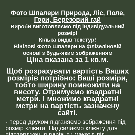
Фото Шпалери Природа, Ліс, Поле,
Гори, Березовий гай
Вироби виготовляємо під індивідуальний
розмір!
Кілька видів текстур!
Вінілові Фото Шпалери на флізеліновій
основі з будь-яким зображенням
Ціна вказана за 1 кв.м.
Щоб розрахувати вартість Ваших
розмірів потрібно: Ваші розміри,
тобто ширину помножити на
висоту. Отримуємо квадратні
метри. І множимо квадратні
метри на вартість зазначену
сайті.
- перед друком підганяємо зображення під
розмір клієнта. Надсилаємо клієнту для
підтвердження варіанти макетів під