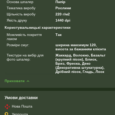
Основа шпалер
Папір
Тематика виробу
Рослини
Щільність виробу
220 г/м2
Якість друку
1440 dpi
Користувальницькі характеристики
Можливість покриття
Так
лаком
Розміри смуг:
ширина максимум 120,
висота за бажанням клієнта
Текстури на вибір для
Жаккард, Волокно, Базальт
фото шпалер:
(крупний пісок), Блиск,
Бриз, Фреска, Деко
(Декоративна штукатурка),
Дрібний пісок, Гладь, Лоск
Приховати
Умови доставки
Нова Пошта
Укрпошта