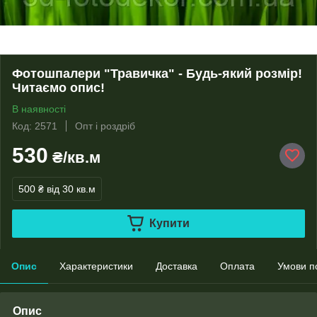
Фотошпалери "Травичка" - Будь-який розмір!
Читаємо опис!
В наявності
Код: 2571
Опт і роздріб
530
₴/кв.м
500 ₴
від 30 кв.м
Купити
Опис
Характеристики
Доставка
Оплата
Умови п
Опис