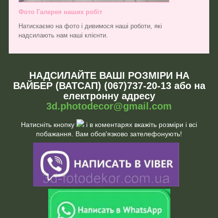
Фото Галерея наших робіт
Натискаємо на фото і дивимося наші роботи, які
надсилають нам наші клієнти.
НАДСИЛАЙТЕ ВАШІ РОЗМІРИ НА
ВАЙБЕР (ВАТСАП) (067)737-20-13 або на
електронну адресу
3d.photodecor@gmail.com
Натисніть кнопку
і в коментарях вкажіть розміри і всі
побажання. Вам обов'язково зателефонують!