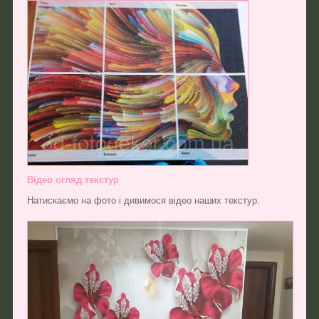
Відео огляд текстур
Натискаємо на фото і дивимося відео наших текстур.