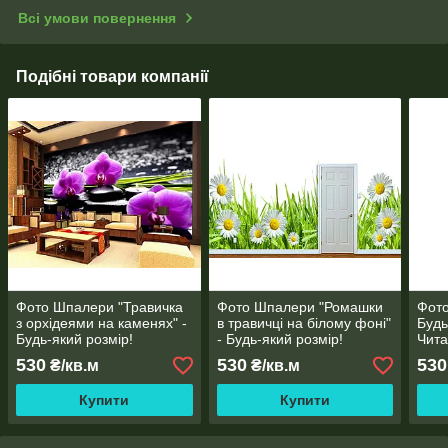
Всі умови повернення
Подібні товари компанії
Фото Шпалери "Травичка
Фото Шпалери "Ромашки
Фото
з орхідеями на каменях" -
в травичці на білому фоні"
Будь
Будь-який розмір!
- Будь-який розмір!
Чита
Читаємо опис!
Читаємо опис!
530
530
530
₴/кв.м
₴/кв.м
Купити
Купити